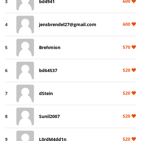
600
3
bd4941
600
4
jensbrendel27@gmail.com
570
5
Brehmion
520
6
bd64537
520
7
dStein
520
8
Sunil2007
520
9
L0rdM4dd1n