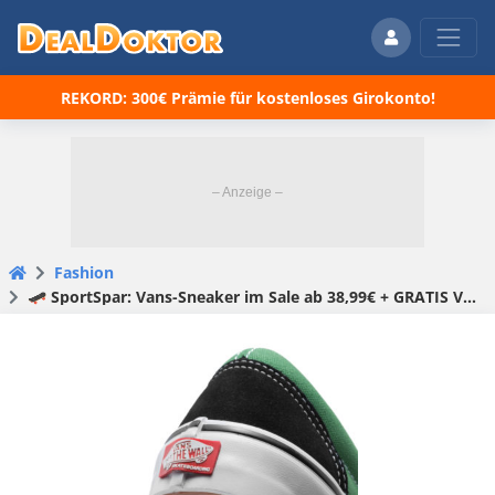
REKORD: 300€ Prämie für kostenloses Girokonto!
Fashion
🛹 SportSpar: Vans-Sneaker im Sale ab 38,99€ + GRATIS Versand