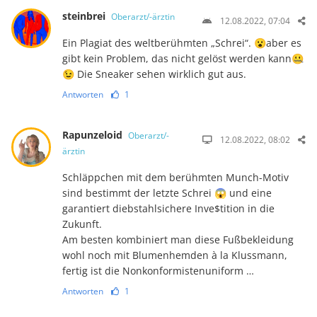
steinbrei
Oberarzt/-ärztin
12.08.2022, 07:04
Ein Plagiat des weltberühmten „Schrei“. 😮aber es
gibt kein Problem, das nicht gelöst werden kann🤐
😉 Die Sneaker sehen wirklich gut aus.
Antworten
1
Rapunzeloid
Oberarzt/-
12.08.2022, 08:02
ärztin
Schläppchen mit dem berühmten Munch-Motiv
sind bestimmt der letzte Schrei 😱 und eine
garantiert diebstahlsichere Inve$tition in die
Zukunft.
Am besten kombiniert man diese Fußbekleidung
wohl noch mit Blumenhemden à la Klussmann,
fertig ist die Nonkonformistenuniform …
Antworten
1