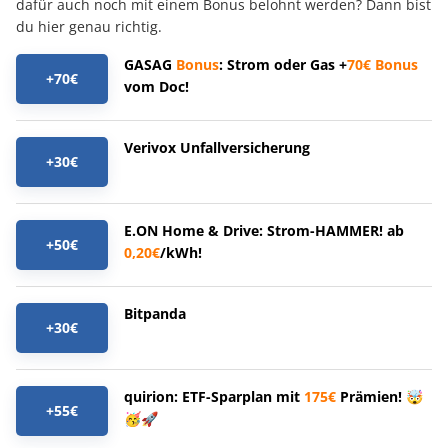
dafür auch noch mit einem Bonus belohnt werden? Dann bist
du hier genau richtig.
GASAG
Bonus
: Strom oder Gas +
70€
Bonus
+70€
vom Doc!
Verivox Unfallversicherung
+30€
E.ON Home & Drive: Strom-HAMMER! ab
+50€
0,20€
/kWh!
Bitpanda
+30€
quirion: ETF-Sparplan mit
175€
Prämien! 🤯
+55€
🥳🚀