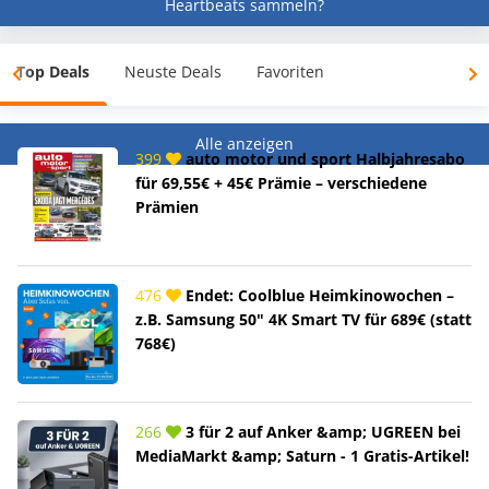
Heartbeats sammeln?
Top Deals
Neuste Deals
Favoriten
Alle anzeigen
399
auto motor und sport Halbjahresabo
für 69,55€ + 45€ Prämie – verschiedene
Prämien
476
Endet: Coolblue Heimkinowochen –
z.B. Samsung 50" 4K Smart TV für 689€ (statt
768€)
266
3 für 2 auf Anker &amp; UGREEN bei
MediaMarkt &amp; Saturn - 1 Gratis-Artikel!