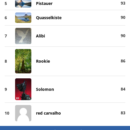
93
5
Pistauer
90
6
Quasselkiste
90
7
Alibi
86
8
Rookie
84
9
Solomon
83
10
red carvalho