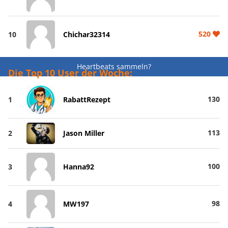
520
10
Chichar32314
Heartbeats sammeln?
Die Top 10 User der Woche:
130
1
RabattRezept
113
2
Jason Miller
100
3
Hanna92
98
4
MW197