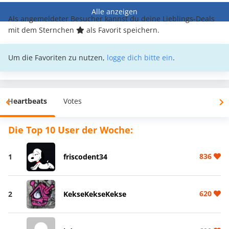
Alle anzeigen
Als angemeldeter Besucher kannst du deine Lieblings-Deals
mit dem Sternchen
als Favorit speichern.
Um die Favoriten zu nutzen,
logge dich bitte ein
.
Heartbeats
Votes
Die Top 10 User der Woche:
836
1
friscodent34
620
2
KekseKekseKekse