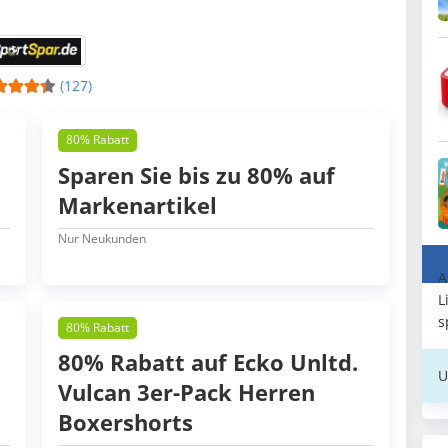
(127)
80% Rabatt
Sparen Sie bis zu 80% auf
Markenartikel
Nur Neukunden
A
L
s
80% Rabatt
80% Rabatt auf Ecko Unltd.
U
Vulcan 3er-Pack Herren
Boxershorts