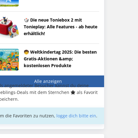
🎲 Die neue Toniebox 2 mit
Tonieplay: Alle Features - ab heute
erhältlich!
🧒 Weltkindertag 2025: Die besten
Gratis-Aktionen &amp;
kostenlosen Produkte
Alle anzeigen
ls angemeldeter Besucher kannst du deine
ieblings-Deals mit dem Sternchen
als Favorit
peichern.
m die Favoriten zu nutzen,
logge dich bitte ein
.