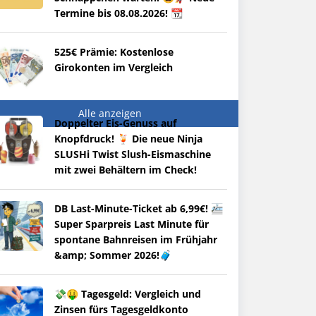
Termine bis 08.08.2026! 📆
525€ Prämie: Kostenlose
Girokonten im Vergleich
Alle anzeigen
Doppelter Eis-Genuss auf
Knopfdruck! 🍹 Die neue Ninja
SLUSHi Twist Slush-Eismaschine
mit zwei Behältern im Check!
DB Last-Minute-Ticket ab 6,99€! 🚈
Super Sparpreis Last Minute für
spontane Bahnreisen im Frühjahr
&amp; Sommer 2026!🧳
💸🤑 Tagesgeld: Vergleich und
Zinsen fürs Tagesgeldkonto