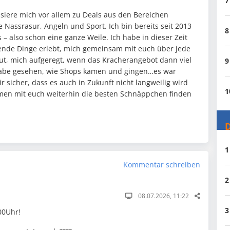
7
essiere mich vor allem zu Deals aus den Bereichen
 Nassrasur, Angeln und Sport. Ich bin bereits seit 2013
8
 – also schon eine ganze Weile. Ich habe in dieser Zeit
ende Dinge erlebt, mich gemeinsam mit euch über jede
ut, mich aufgeregt, wenn das Kracherangebot dann viel
9
 habe gesehen, wie Shops kamen und gingen…es war
r sicher, dass es auch in Zukunft nicht langweilig wird
1
en mit euch weiterhin die besten Schnäppchen finden
D
1
Kommentar schreiben
2
08.07.2026, 11:22
3
:00Uhr!