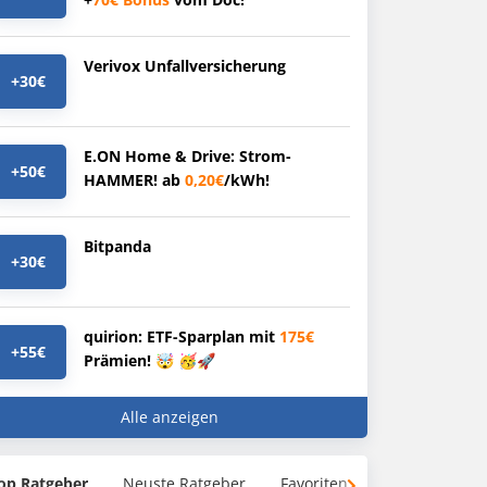
Verivox Unfallversicherung
+30€
E.ON Home & Drive: Strom-
+50€
HAMMER! ab
0,20€
/kWh!
Bitpanda
+30€
quirion: ETF-Sparplan mit
175€
+55€
Prämien! 🤯 🥳🚀
Alle anzeigen
op Ratgeber
Neuste Ratgeber
Favoriten