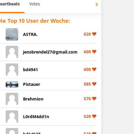
eartbeats
Votes
ie Top 10 User der Woche:
620
ASTRA.
600
jensbrendel27@gmail.com
600
bd4941
585
Pistauer
570
Brehmion
520
L0rdM4dd1n
520