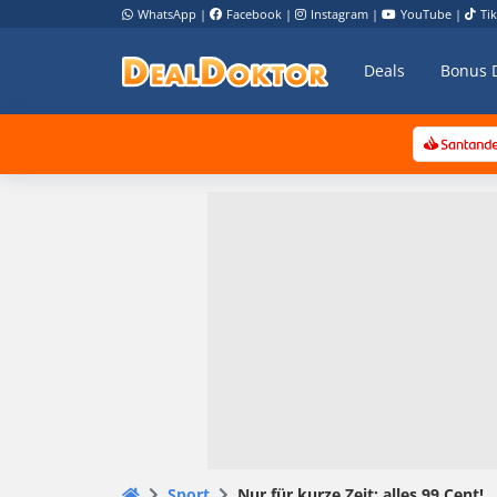
WhatsApp
|
Facebook
|
Instagram
|
YouTube
|
Ti
Deals
Bonus 
Sport
Nur für kurze Zeit: alles 99 Cent!