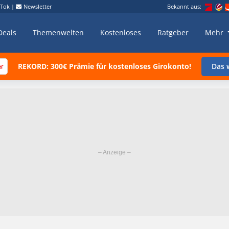
kTok
|
Newsletter
Bekannt aus:
Deals
Themenwelten
Kostenloses
Ratgeber
Mehr
REKORD: 300€ Prämie für kostenloses Girokonto!
Das w