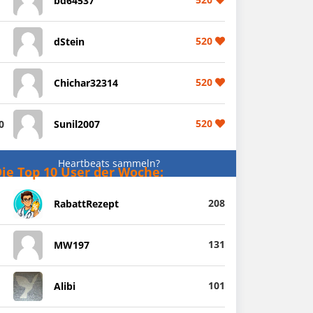
bd64537
520
dStein
520
Chichar32314
520
0
Sunil2007
Heartbeats sammeln?
ie Top 10 User der Woche:
208
RabattRezept
131
MW197
101
Alibi