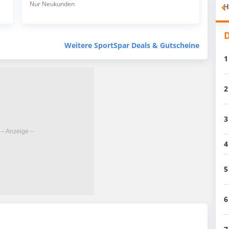
Nur Neukunden
H
D
Weitere SportSpar Deals & Gutscheine
1
2
3
4
5
6