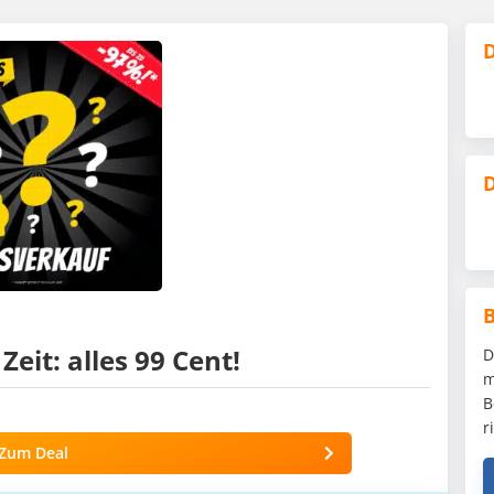
D
D
Zeit: alles 99 Cent!
D
m
B
r
Zum Deal