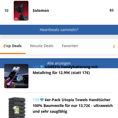
85
10
Solomon
Heartbeats sammeln?
Top Deals
Neuste Deals
Favoriten
Alle anzeigen
162
UGREEN Handyhalterung mit
Metallring für 12,99€ (statt 17€)
139
6er-Pack Utopia Towels Handtücher
100% Baumwolle für nur 13,72€ - ultraweich
und sehr saugfähig