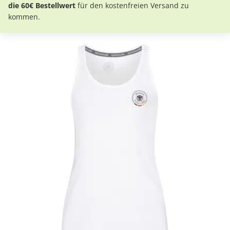
die 60€ Bestellwert
für den kostenfreien Versand zu
kommen.