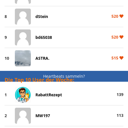
520
8
dStein
520
9
bd65038
515
10
ASTRA.
Heartbeats sammeln?
Die Top 10 User der Woche:
139
1
RabattRezept
113
2
MW197