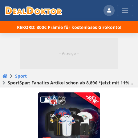
REKORD: 300€ Prämie für kostenloses Girokonto!
Sport
SportSpar: Fanatics Artikel schon ab 8,89€ *jetzt mit 11% Extra-Rabatt*