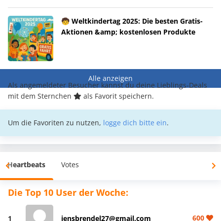
🧒 Weltkindertag 2025: Die besten Gratis-
Aktionen &amp; kostenlosen Produkte
Alle anzeigen
Als angemeldeter Besucher kannst du deine Lieblings-Deals
mit dem Sternchen
als Favorit speichern.
Um die Favoriten zu nutzen,
logge dich bitte ein
.
Heartbeats
Votes
Die Top 10 User der Woche:
600
1
jensbrendel27@gmail.com