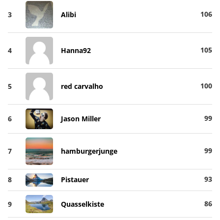
106
3
Alibi
105
4
Hanna92
100
5
red carvalho
99
6
Jason Miller
99
7
hamburgerjunge
93
8
Pistauer
86
9
Quasselkiste