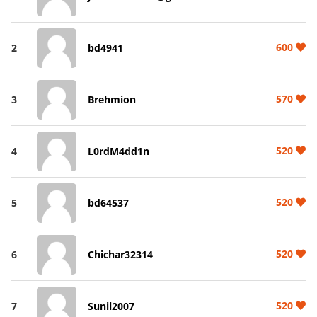
600
2
bd4941
570
3
Brehmion
520
4
L0rdM4dd1n
520
5
bd64537
520
6
Chichar32314
520
7
Sunil2007