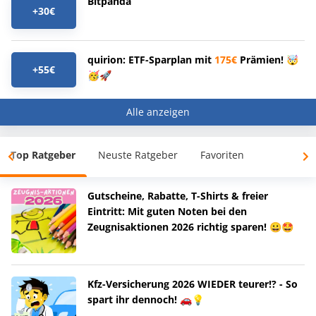
Bitpanda
+30€
quirion: ETF-Sparplan mit
175€
Prämien! 🤯
+55€
🥳🚀
Alle anzeigen
Top Ratgeber
Neuste Ratgeber
Favoriten
Gutscheine, Rabatte, T-Shirts & freier
Eintritt: Mit guten Noten bei den
Zeugnisaktionen 2026 richtig sparen! 😀🤩
Kfz-Versicherung 2026 WIEDER teurer!? - So
spart ihr dennoch! 🚗💡