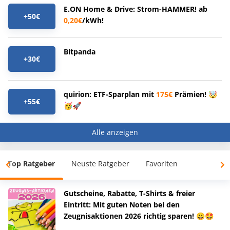
E.ON Home & Drive: Strom-HAMMER! ab
+50€
0,20€
/kWh!
Bitpanda
+30€
quirion: ETF-Sparplan mit
175€
Prämien! 🤯
+55€
🥳🚀
Alle anzeigen
Top Ratgeber
Neuste Ratgeber
Favoriten
Gutscheine, Rabatte, T-Shirts & freier
Eintritt: Mit guten Noten bei den
Zeugnisaktionen 2026 richtig sparen! 😀🤩