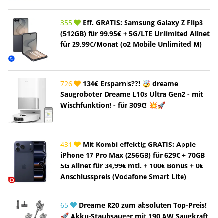
355
Eff. GRATIS: Samsung Galaxy Z Flip8
(512GB) für 99,95€ + 5G/LTE Unlimited Allnet
für 29,99€/Monat (o2 Mobile Unlimited M)
726
134€ Ersparnis??! 🤯 dreame
Saugroboter Dreame L10s Ultra Gen2 - mit
Wischfunktion! - für 309€! 💥🚀
431
Mit Kombi effektig GRATIS: Apple
iPhone 17 Pro Max (256GB) für 629€ + 70GB
5G Allnet für 34,99€ mtl. + 100€ Bonus + 0€
Anschlusspreis (Vodafone Smart Lite)
65
Dreame R20 zum absoluten Top-Preis!
🚀 Akku-Staubsauger mit 190 AW Saugkraft,