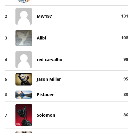
131
2
MW197
108
3
Alibi
98
4
red carvalho
95
5
Jason Miller
89
6
Pistauer
86
7
Solomon