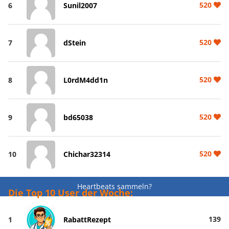
520
6
Sunil2007
520
7
dStein
520
8
L0rdM4dd1n
520
9
bd65038
520
10
Chichar32314
Heartbeats sammeln?
Die Top 10 User der Woche:
139
1
RabattRezept