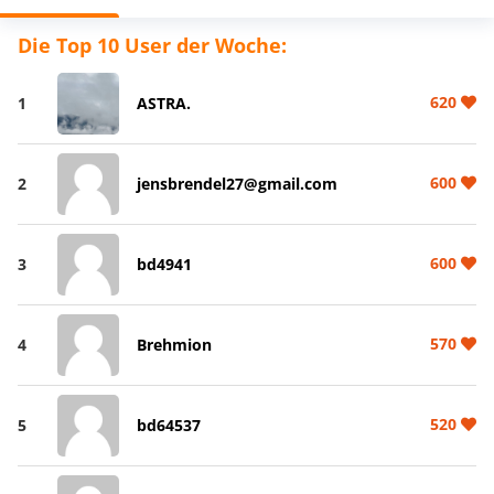
Die Top 10 User der Woche:
620
1
ASTRA.
600
2
jensbrendel27@gmail.com
600
3
bd4941
570
4
Brehmion
520
5
bd64537