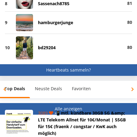
81
8
Sassenach8785
80
9
hamburgerjunge
80
10
bd29204
Heartbeats sammeln?
Top Deals
Neuste Deals
Favoriten
Alle anzeigen
3089
📲 mtl. kündbare 30GB 5G &amp;
LTE Telekom Allnet für 10€/Monat | 55GB
für 15€ (fraenk / congstar / KwK auch
möglich)