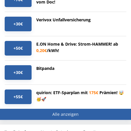
vom Doc!
Verivox Unfallversicherung
+30€
E.ON Home & Drive: Strom-HAMMER! ab
+50€
0,20€
/kWh!
Bitpanda
+30€
quirion: ETF-Sparplan mit
175€
Prämien! 🤯
+55€
🥳🚀
Alle anzeigen