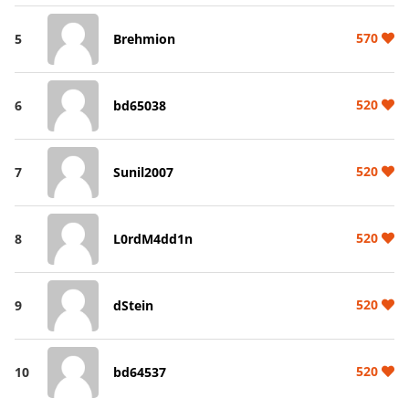
570
5
Brehmion
520
6
bd65038
520
7
Sunil2007
520
8
L0rdM4dd1n
520
9
dStein
520
10
bd64537