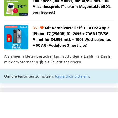
Full-Speed (300Mbit/s) für 34,95€ mtl. + 0€
Anschlusspreis (Telekom MagentaMobil XL
von freenet)
851
Mit Kombivorteil eff. GRATIS: Apple
iPhone 17 (256GB) für 209€ + 70GB LTE/5G
Allnet für 34,99€ mtl. + 100€ Wechselbonus
+ 0€ AG (Vodafone Smart Lite)
Als angemeldeter Besucher kannst du deine Lieblings-Deals
mit dem Sternchen
als Favorit speichern.
Um die Favoriten zu nutzen,
logge dich bitte ein
.