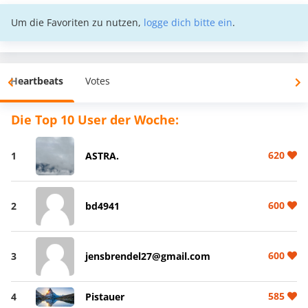
Um die Favoriten zu nutzen,
logge dich bitte ein
.
Heartbeats
Votes
Die Top 10 User der Woche:
620
1
ASTRA.
600
2
bd4941
600
3
jensbrendel27@gmail.com
585
4
Pistauer