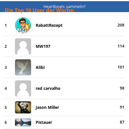
Heartbeats sammeln?
Die Top 10 User der Woche:
208
1
RabattRezept
114
2
MW197
101
3
Alibi
98
4
red carvalho
91
5
Jason Miller
87
6
Pistauer