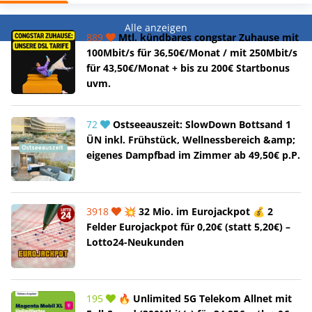
Alle anzeigen
889
Mtl. kündbares congstar Zuhause mit
100Mbit/s für 36,50€/Monat / mit 250Mbit/s
für 43,50€/Monat + bis zu 200€ Startbonus
uvm.
72
Ostseeauszeit: SlowDown Bottsand 1
ÜN inkl. Frühstück, Wellnessbereich &amp;
eigenes Dampfbad im Zimmer ab 49,50€ p.P.
3918
💥 32 Mio. im Eurojackpot 💰 2
Felder Eurojackpot für 0,20€ (statt 5,20€) –
Lotto24-Neukunden
195
🔥 Unlimited 5G Telekom Allnet mit