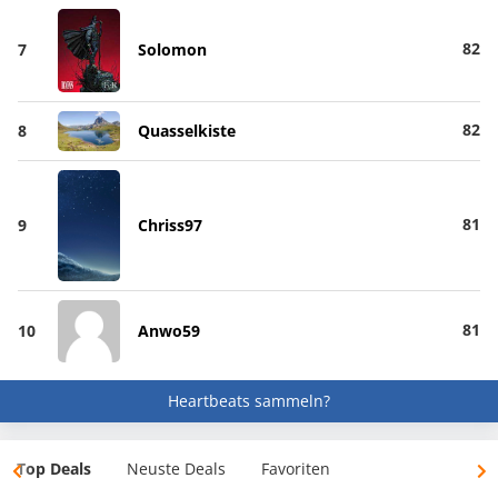
82
7
Solomon
82
8
Quasselkiste
81
9
Chriss97
81
10
Anwo59
Heartbeats sammeln?
Top Deals
Neuste Deals
Favoriten