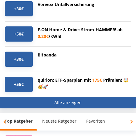
Verivox Unfallversicherung
+30€
E.ON Home & Drive: Strom-HAMMER! ab
+50€
0,20€
/kWh!
Bitpanda
+30€
quirion: ETF-Sparplan mit
175€
Prämien! 🤯
+55€
🥳🚀
Alle anzeigen
Top Ratgeber
Neuste Ratgeber
Favoriten