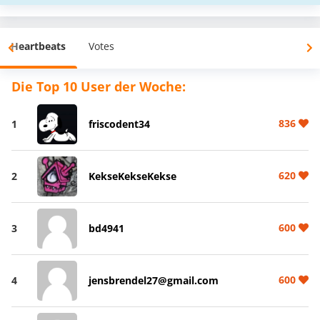
Heartbeats
Votes
Die Top 10 User der Woche:
836
1
friscodent34
620
2
KekseKekseKekse
600
3
bd4941
600
4
jensbrendel27@gmail.com