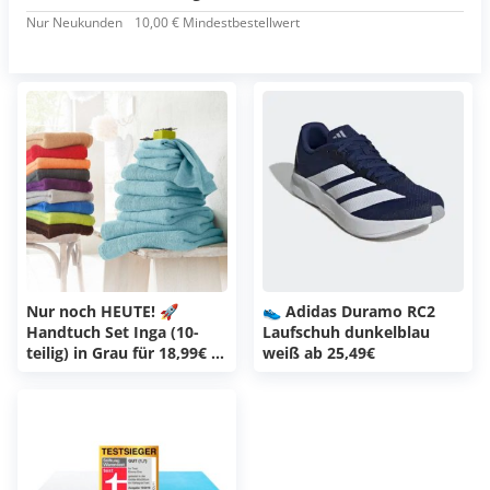
Nur Neukunden
10,00 € Mindestbestellwert
Nur noch HEUTE! 🚀
👟 Adidas Duramo RC2
Handtuch Set Inga (10-
Laufschuh dunkelblau
teilig) in Grau für 18,99€ -
weiß ab 25,49€
viele weitere Farben für
nur 22,99€! 😀