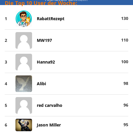
Die Top 10 User der Woche:
130
1
RabattRezept
110
2
MW197
100
3
Hanna92
98
4
Alibi
96
5
red carvalho
95
6
Jason Miller