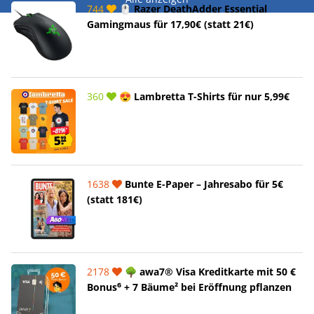
744
🖱️ Razer DeathAdder Essential
Gamingmaus für 17,90€ (statt 21€)
360
😍 Lambretta T-Shirts für nur 5,99€
1638
Bunte E-Paper – Jahresabo für 5€
(statt 181€)
2178
🌳 awa7® Visa Kreditkarte mit 50 €
Bonus⁶ + 7 Bäume² bei Eröffnung pflanzen