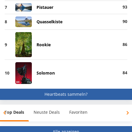
93
7
Pistauer
90
8
Quasselkiste
86
9
Rookie
84
10
Solomon
Heartbeats sammeln?
Top Deals
Neuste Deals
Favoriten
Alle anzeigen