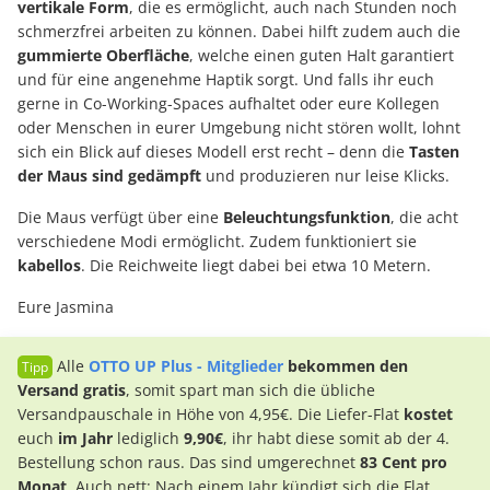
vertikale Form
, die es ermöglicht, auch nach Stunden noch
schmerzfrei arbeiten zu können. Dabei hilft zudem auch die
gummierte Oberfläche
, welche einen guten Halt garantiert
und für eine angenehme Haptik sorgt. Und falls ihr euch
gerne in Co-Working-Spaces aufhaltet oder eure Kollegen
oder Menschen in eurer Umgebung nicht stören wollt, lohnt
sich ein Blick auf dieses Modell erst recht – denn die
Tasten
der Maus sind gedämpft
und produzieren nur leise Klicks.
Die Maus verfügt über eine
Beleuchtungsfunktion
, die acht
verschiedene Modi ermöglicht. Zudem funktioniert sie
kabellos
. Die Reichweite liegt dabei bei etwa 10 Metern.
Eure Jasmina
Alle
OTTO UP Plus - Mitglieder
bekommen den
Versand gratis
, somit spart man sich die übliche
Versandpauschale in Höhe von 4,95€. Die Liefer-Flat
kostet
euch
im Jahr
lediglich
9,90€
, ihr habt diese somit ab der 4.
Bestellung schon raus. Das sind umgerechnet
83 Cent pro
Monat
. Auch nett: Nach einem Jahr kündigt sich die Flat