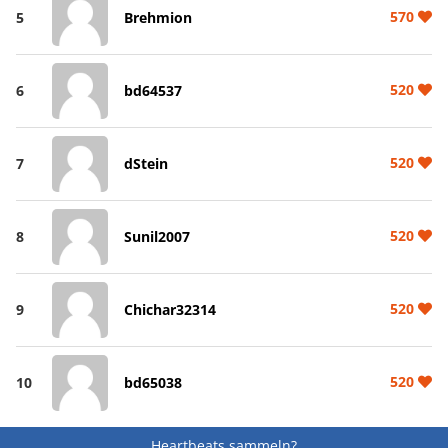
570
5
Brehmion
520
6
bd64537
520
7
dStein
520
8
Sunil2007
520
9
Chichar32314
520
10
bd65038
Heartbeats sammeln?