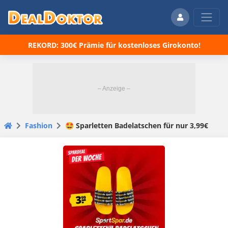
REKORD: 300€ Prämie für kostenloses Girokonto!
Fashion
🤩 Sparletten Badelatschen für nur 3,99€