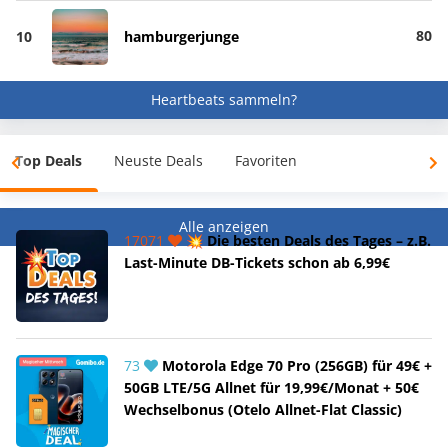
80
10
hamburgerjunge
Heartbeats sammeln?
Top Deals
Neuste Deals
Favoriten
Alle anzeigen
17071
💥 Die besten Deals des Tages – z.B.
Last-Minute DB-Tickets schon ab 6,99€
73
Motorola Edge 70 Pro (256GB) für 49€ +
50GB LTE/5G Allnet für 19,99€/Monat + 50€
Wechselbonus (Otelo Allnet-Flat Classic)