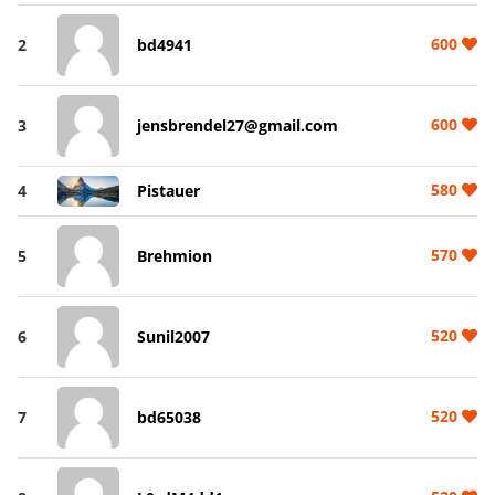
600
2
bd4941
600
3
jensbrendel27@gmail.com
580
4
Pistauer
570
5
Brehmion
520
6
Sunil2007
520
7
bd65038