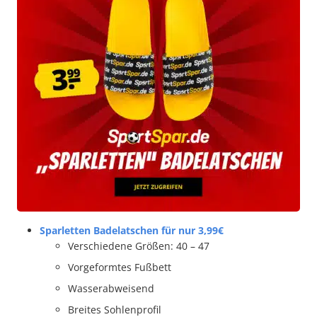
Sparletten Badelatschen für nur 3,99€
Verschiedene Größen: 40 – 47
Vorgeformtes Fußbett
Wasserabweisend
Breites Sohlenprofil