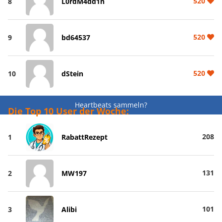
520
8
L0rdM4dd1n
520
9
bd64537
520
10
dStein
Heartbeats sammeln?
Die Top 10 User der Woche:
208
1
RabattRezept
131
2
MW197
101
3
Alibi