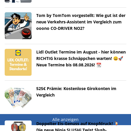
Tom by TomTom vorgestellt: Wie gut ist der
neue Verkehrs-Assistent im Vergleich zum
ooono CO-DRIVER NO2?
Lidl Outlet Termine im August - hier können
RICHTIG krasse Schnäppchen warten! 😀🚀
Neue Termine bis 08.08.2026! 📆
525€ Prämie: Kostenlose Girokonten im
Vergleich
Alle anzeigen
Doppelter Eis-Genuss auf Knopfdruck! 🍹
Die neue Ninja SLUSHi Twist Slush-