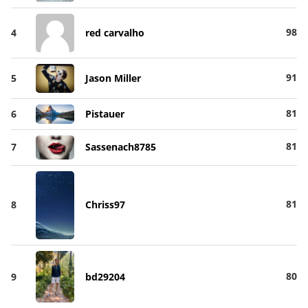
98
4
red carvalho
91
5
Jason Miller
81
6
Pistauer
81
7
Sassenach8785
81
8
Chriss97
80
9
bd29204