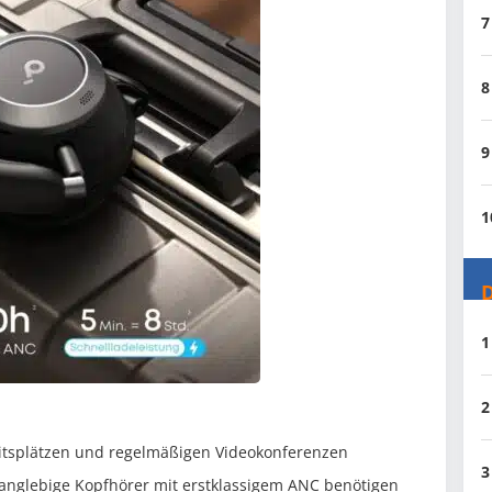
7
8
9
1
D
1
2
itsplätzen und regelmäßigen Videokonferenzen
3
langlebige Kopfhörer mit erstklassigem ANC benötigen