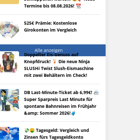
Termine bis 08.08.2026! 📆
525€ Prämie: Kostenlose
Girokonten im Vergleich
Alle anzeigen
Doppelter Eis-Genuss auf
Knopfdruck! 🍹 Die neue Ninja
SLUSHi Twist Slush-Eismaschine
mit zwei Behältern im Check!
DB Last-Minute-Ticket ab 6,99€! 🚈
Super Sparpreis Last Minute für
spontane Bahnreisen im Frühjahr
&amp; Sommer 2026!🧳
💸🤑 Tagesgeld: Vergleich und
Zinsen fürs Tagesgeldkonto