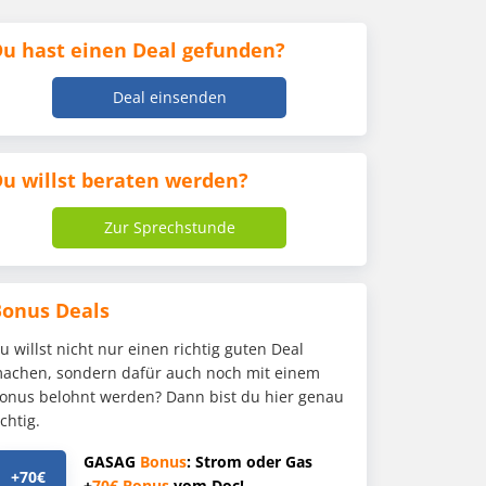
u hast einen Deal gefunden?
Deal einsenden
u willst beraten werden?
Zur Sprechstunde
Bonus Deals
u willst nicht nur einen richtig guten Deal
achen, sondern dafür auch noch mit einem
onus belohnt werden? Dann bist du hier genau
ichtig.
GASAG
Bonus
: Strom oder Gas
+70€
+
70€
Bonus
vom Doc!