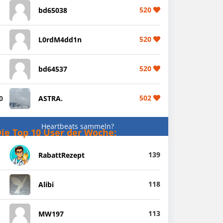
520
bd65038
520
L0rdM4dd1n
520
bd64537
502
0
ASTRA.
Heartbeats sammeln?
ie Top 10 User der Woche:
139
RabattRezept
118
Alibi
113
MW197