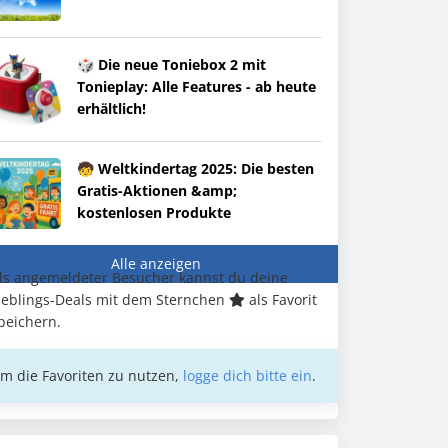
🎲 Die neue Toniebox 2 mit
Tonieplay: Alle Features - ab heute
erhältlich!
🧒 Weltkindertag 2025: Die besten
Gratis-Aktionen &amp;
kostenlosen Produkte
Alle anzeigen
ls angemeldeter Besucher kannst du deine
ieblings-Deals mit dem Sternchen
als Favorit
peichern.
m die Favoriten zu nutzen,
logge dich bitte ein
.