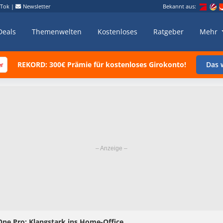
kTok
|
Newsletter
Bekannt aus:
Deals
Themenwelten
Kostenloses
Ratgeber
Mehr
REKORD: 300€ Prämie für kostenloses Girokonto!
Das w
One Pro: Klangstark ins Home-Office