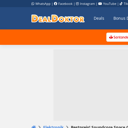
WhatsApp
|
Facebook
|
Instagram
|
YouTube
|
Ti
Deals
Bonus 
Elektronik
Bestpreis! Soundcore Space 