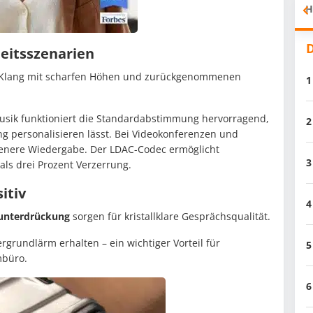
H
D
beitsszenarien
n Klang mit scharfen Höhen und zurückgenommenen
1
usik funktioniert die Standardabstimmung hervorragend,
2
g personalisieren lässt. Bei Videokonferenzen und
genere Wiedergabe. Der LDAC-Codec ermöglicht
3
ls drei Prozent Verzerrung.
itiv
4
unterdrückung
sorgen für kristallklare Gesprächsqualität.
rgrundlärm erhalten – ein wichtiger Vorteil für
5
mbüro.
6