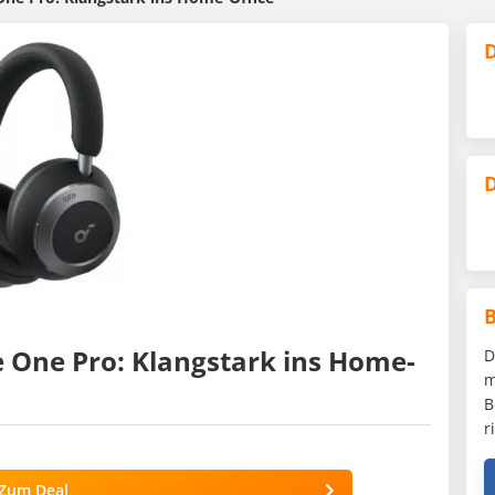
D
D
e One Pro: Klangstark ins Home-
D
m
B
r
Zum Deal