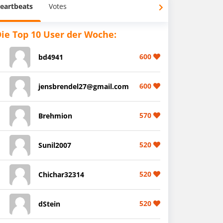
eartbeats
Votes
ie Top 10 User der Woche:
600
bd4941
600
jensbrendel27@gmail.com
570
Brehmion
520
Sunil2007
520
Chichar32314
520
dStein