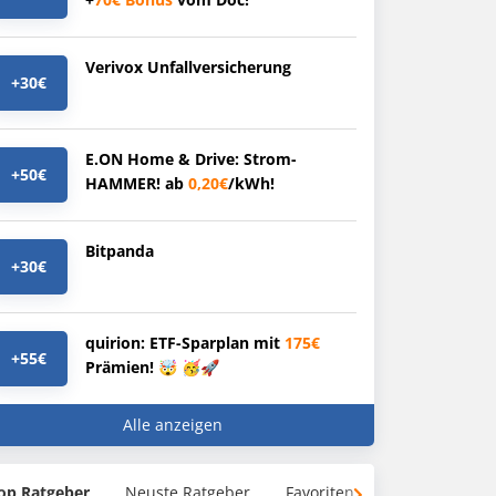
Verivox Unfallversicherung
+30€
E.ON Home & Drive: Strom-
+50€
HAMMER! ab
0,20€
/kWh!
Bitpanda
+30€
quirion: ETF-Sparplan mit
175€
+55€
Prämien! 🤯 🥳🚀
Alle anzeigen
op Ratgeber
Neuste Ratgeber
Favoriten