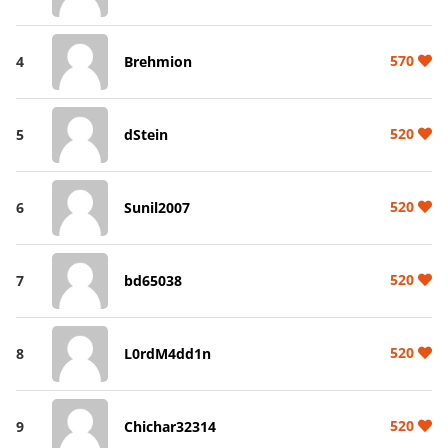
570
4
Brehmion
520
5
dStein
520
6
Sunil2007
520
7
bd65038
520
8
L0rdM4dd1n
520
9
Chichar32314