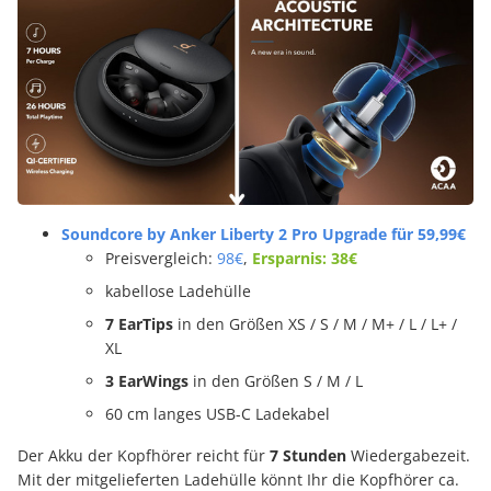
Soundcore by Anker Liberty 2 Pro Upgrade für 59,99€
Preisvergleich:
98€
,
Ersparnis: 38€
kabellose Ladehülle
7 EarTips
in den Größen XS / S / M / M+ / L / L+ /
XL
3 EarWings
in den Größen S / M / L
60 cm langes USB-C Ladekabel
Der Akku der Kopfhörer reicht für
7 Stunden
Wiedergabezeit.
Mit der mitgelieferten Ladehülle könnt Ihr die Kopfhörer ca.