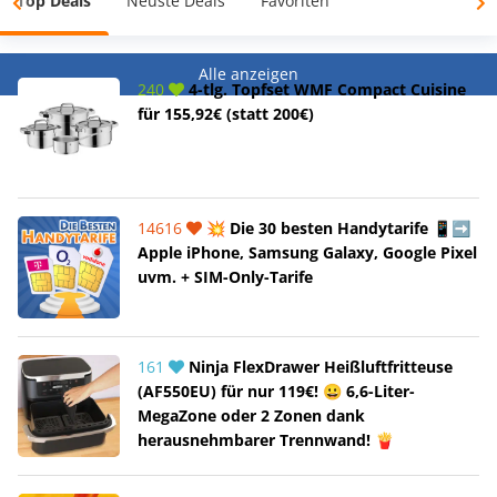
Top Deals
Neuste Deals
Favoriten
Alle anzeigen
240
4-tlg. Topfset WMF Compact Cuisine
für 155,92€ (statt 200€)
14616
💥 Die 30 besten Handytarife 📱➡️
Apple iPhone, Samsung Galaxy, Google Pixel
uvm. + SIM-Only-Tarife
161
Ninja FlexDrawer Heißluftfritteuse
(AF550EU) für nur 119€! 😀 6,6-Liter-
MegaZone oder 2 Zonen dank
herausnehmbarer Trennwand! 🍟