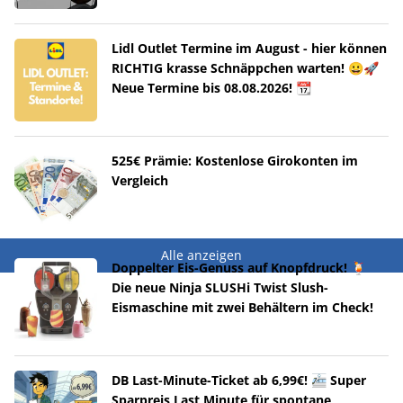
Lidl Outlet Termine im August - hier können
RICHTIG krasse Schnäppchen warten! 😀🚀
Neue Termine bis 08.08.2026! 📆
525€ Prämie: Kostenlose Girokonten im
Vergleich
Alle anzeigen
Doppelter Eis-Genuss auf Knopfdruck! 🍹
Die neue Ninja SLUSHi Twist Slush-
Eismaschine mit zwei Behältern im Check!
DB Last-Minute-Ticket ab 6,99€! 🚈 Super
Sparpreis Last Minute für spontane