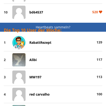
520
10
bd64537
Heartbeats sammeln?
Die Top 10 User der Woche:
139
1
RabattRezept
117
2
Alibi
113
3
MW197
100
4
red carvalho