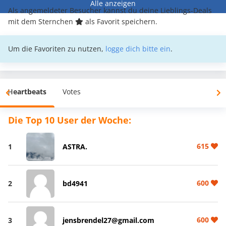
Alle anzeigen
Als angemeldeter Besucher kannst du deine Lieblings-Deals
mit dem Sternchen
als Favorit speichern.
Um die Favoriten zu nutzen,
logge dich bitte ein
.
Heartbeats
Votes
Die Top 10 User der Woche:
615
1
ASTRA.
600
2
bd4941
600
3
jensbrendel27@gmail.com