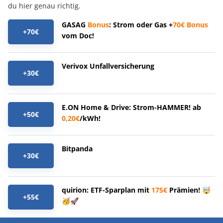
du hier genau richtig.
GASAG
Bonus
: Strom oder Gas +
70€
Bonus
+70€
vom Doc!
Verivox Unfallversicherung
+30€
E.ON Home & Drive: Strom-HAMMER! ab
+50€
0,20€
/kWh!
Bitpanda
+30€
quirion: ETF-Sparplan mit
175€
Prämien! 🤯
+55€
🥳🚀