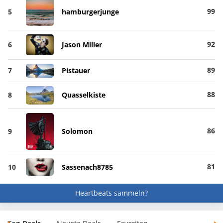
99
5
hamburgerjunge
92
6
Jason Miller
89
7
Pistauer
88
8
Quasselkiste
86
9
Solomon
81
10
Sassenach8785
Heartbeats sammeln?