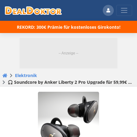
REKORD: 300€ Prämie für kostenloses Girokonto!
Elektronik
🎧 Soundcore by Anker Liberty 2 Pro Upgrade für 59,99€ (statt 98€) – Kabellose Earbuds