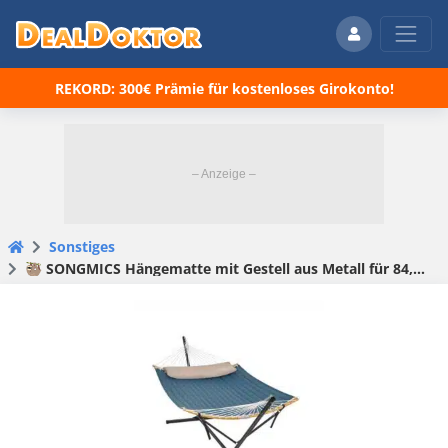
REKORD: 300€ Prämie für kostenloses Girokonto!
Sonstiges
🦥 SONGMICS Hängematte mit Gestell aus Metall für 84,99€ (statt 126€)