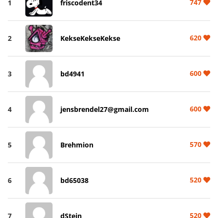
747
1
friscodent34
620
2
KekseKekseKekse
600
3
bd4941
600
4
jensbrendel27@gmail.com
570
5
Brehmion
520
6
bd65038
520
7
dStein