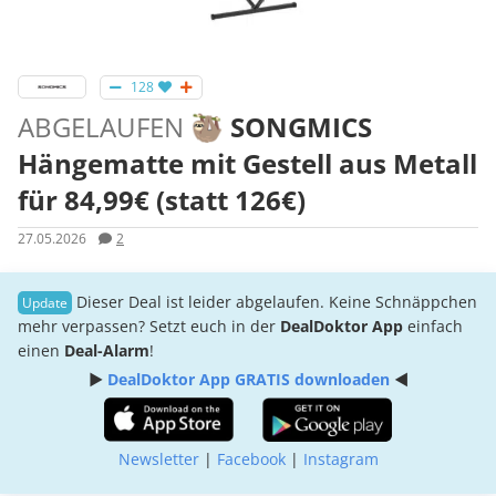
128
ABGELAUFEN
🦥 SONGMICS
Hängematte mit Gestell aus Metall
für 84,99€ (statt 126€)
27.05.2026
2
Dieser Deal ist leider abgelaufen. Keine Schnäppchen
mehr verpassen? Setzt euch in der
DealDoktor App
einfach
einen
Deal-Alarm
!
►
DealDoktor App GRATIS downloaden
◄
Newsletter
|
Facebook
|
Instagram