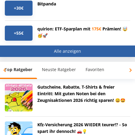
Bitpanda
+30€
quirion: ETF-Sparplan mit
175€
Prämien! 🤯
+55€
🥳🚀
Alle anzeigen
Top Ratgeber
Neuste Ratgeber
Favoriten
Gutscheine, Rabatte, T-Shirts & freier
Eintritt: Mit guten Noten bei den
Zeugnisaktionen 2026 richtig sparen! 😀🤩
Kfz-Versicherung 2026 WIEDER teurer!? - So
spart ihr dennoch! 🚗💡