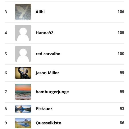
106
3
Alibi
105
4
Hanna92
100
5
red carvalho
99
6
Jason Miller
99
7
hamburgerjunge
93
8
Pistauer
86
9
Quasselkiste