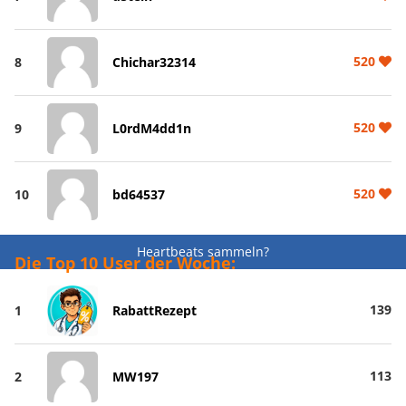
520
8
Chichar32314
520
9
L0rdM4dd1n
520
10
bd64537
Heartbeats sammeln?
Die Top 10 User der Woche:
139
1
RabattRezept
113
2
MW197