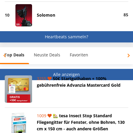
85
10
Solomon
Heartbeats sammeln?
Top Deals
Neuste Deals
Favoriten
Alle anzeigen
3255
50€ Startguthaben + 100%
gebührenfreie Advanzia Mastercard Gold
1009
🏡 tesa Insect Stop Standard
Fliegengitter für Fenster, ohne Bohren, 130
cm x 150 cm - auch andere Größen