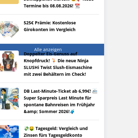
Termine bis 08.08.2026! 📆
525€ Prämie: Kostenlose
Girokonten im Vergleich
Alle anzeigen
Doppelter Eis-Genuss auf
Knopfdruck! 🍹 Die neue Ninja
SLUSHi Twist Slush-Eismaschine
mit zwei Behältern im Check!
DB Last-Minute-Ticket ab 6,99€! 🚈
Super Sparpreis Last Minute für
spontane Bahnreisen im Frühjahr
&amp; Sommer 2026!🧳
💸🤑 Tagesgeld: Vergleich und
Zinsen fürs Tagesgeldkonto