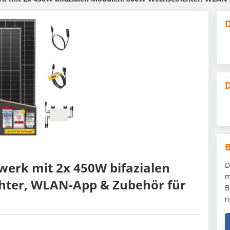
D
D
erk mit 2x 450W bifazialen
D
m
hter, WLAN-App & Zubehör für
B
r