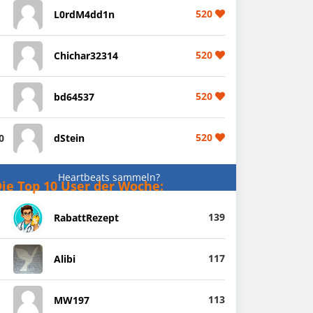
520
L0rdM4dd1n
520
Chichar32314
520
bd64537
520
0
dStein
Heartbeats sammeln?
ie Top 10 User der Woche:
139
RabattRezept
117
Alibi
113
MW197