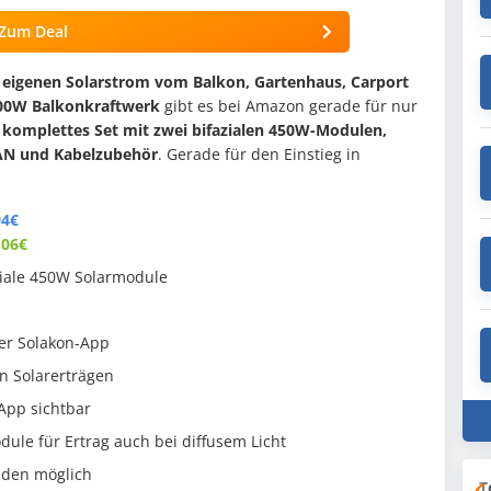
Zum Deal
n
eigenen Solarstrom vom Balkon, Gartenhaus, Carport
00W Balkonkraftwerk
gibt es bei Amazon gerade für nur
n
komplettes Set mit zwei bifazialen 450W-Modulen,
AN und Kabelzubehör
. Gerade für den Einstieg in
94€
,06€
ziale 450W Solarmodule
er Solakon-App
en Solarerträgen
App sichtbar
ule für Ertrag auch bei diffusem Licht
unden möglich
T