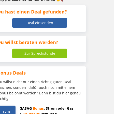
u hast einen Deal gefunden?
Deal einsenden
u willst beraten werden?
Zur Sprechstunde
Bonus Deals
u willst nicht nur einen richtig guten Deal
achen, sondern dafür auch noch mit einem
onus belohnt werden? Dann bist du hier genau
ichtig.
GASAG
Bonus
: Strom oder Gas
+70€
+
70€
Bonus
vom Doc!