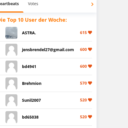
eartbeats
Votes
ie Top 10 User der Woche:
615
ASTRA.
600
jensbrendel27@gmail.com
600
bd4941
570
Brehmion
520
Sunil2007
520
bd65038