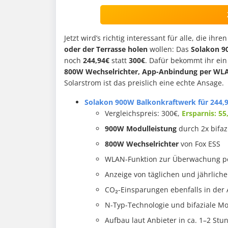
Jetzt wird’s richtig interessant für alle, die ihre
oder der Terrasse holen
wollen: Das
Solakon 9
noch
244,94€
statt
300€
. Dafür bekommt ihr ei
800W Wechselrichter, App-Anbindung per WL
Solarstrom ist das preislich eine echte Ansage.
Solakon 900W Balkonkraftwerk für 244,
Vergleichspreis: 300€,
Ersparnis: 55
900W Modulleistung
durch 2x bifa
800W Wechselrichter
von Fox ESS
WLAN-Funktion zur Überwachung p
Anzeige von täglichen und jährlich
CO₂-Einsparungen ebenfalls in der 
N-Typ-Technologie und bifaziale Mod
Aufbau laut Anbieter in ca. 1–2 St