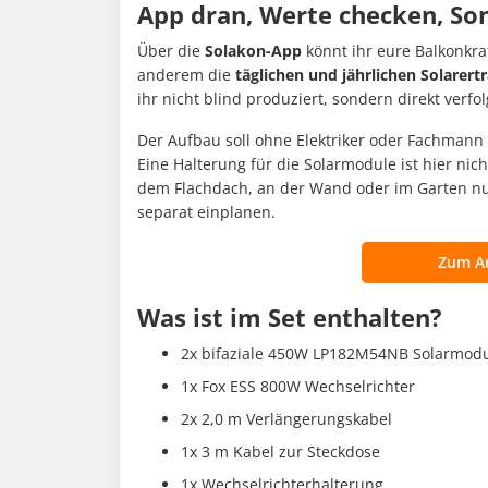
App dran, Werte checken, Son
Über die
Solakon-App
könnt ihr eure Balkonkra
anderem die
täglichen und jährlichen Solarer
ihr nicht blind produziert, sondern direkt verfo
Der Aufbau soll ohne Elektriker oder Fachmann
Eine Halterung für die Solarmodule ist hier nic
dem Flachdach, an der Wand oder im Garten nut
separat einplanen.
Zum A
Was ist im Set enthalten?
2x bifaziale 450W LP182M54NB Solarmod
1x Fox ESS 800W Wechselrichter
2x 2,0 m Verlängerungskabel
1x 3 m Kabel zur Steckdose
1x Wechselrichterhalterung