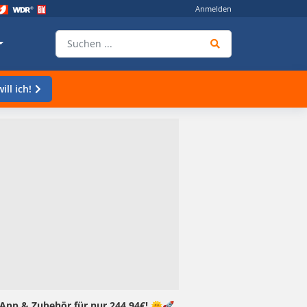
Anmelden
ill ich!
App & Zubehör für nur 244,94€! 🌞🚀