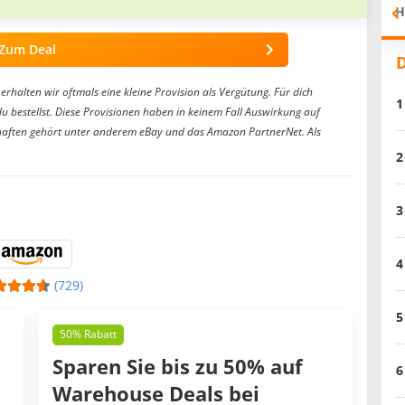
H
Zum Deal
D
erhalten wir oftmals eine kleine Provision als Vergütung. Für dich
1
du bestellst. Diese Provisionen haben in keinem Fall Auswirkung auf
aften gehört unter anderem eBay und das Amazon PartnerNet. Als
2
3
4
(729)
5
50% Rabatt
Sparen Sie bis zu 50% auf
6
Warehouse Deals bei