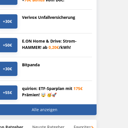
Verivox Unfallversicherung
+30€
E.ON Home & Drive: Strom-
+50€
HAMMER! ab
0,20€
/kWh!
Bitpanda
+30€
quirion: ETF-Sparplan mit
175€
+55€
Prämien! 🤯 🥳🚀
Alle anzeigen
op Ratgeber
Neuste Ratgeber
Favoriten