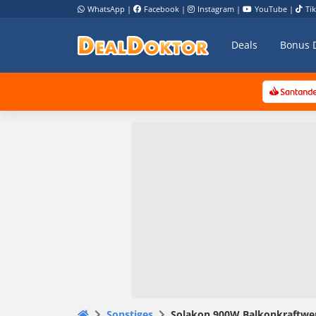
WhatsApp
|
Facebook
|
Instagram
|
YouTube
|
Ti
Deals
Bonus 
Sonstiges
Solakon 900W Balkonkraftwer