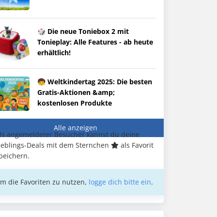
🎲 Die neue Toniebox 2 mit
Tonieplay: Alle Features - ab heute
erhältlich!
🧒 Weltkindertag 2025: Die besten
Gratis-Aktionen &amp;
kostenlosen Produkte
Alle anzeigen
ls angemeldeter Besucher kannst du deine
ieblings-Deals mit dem Sternchen
als Favorit
peichern.
m die Favoriten zu nutzen,
logge dich bitte ein
.