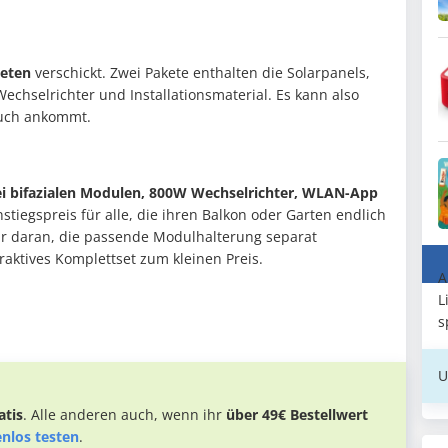
keten
verschickt. Zwei Pakete enthalten die Solarpanels,
Wechselrichter und Installationsmaterial. Es kann also
euch ankommt.
ei bifazialen Modulen, 800W Wechselrichter, WLAN-App
instiegspreis für alle, die ihren Balkon oder Garten endlich
ur daran, die passende Modulhalterung separat
raktives Komplettset zum kleinen Preis.
A
L
s
U
tis
. Alle anderen auch, wenn ihr
über 49€ Bestellwert
enlos testen
.