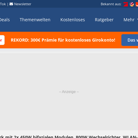
kTok
|
Newsletter
Bekannt aus:
Deals
Themenwelten
Kostenloses
Ratgeber
Mehr
REKORD: 300€ Prämie für kostenloses Girokonto!
Das w
k mit 2x 450W bifazialen Modulen, 800W Wechselrichter, WLAN-