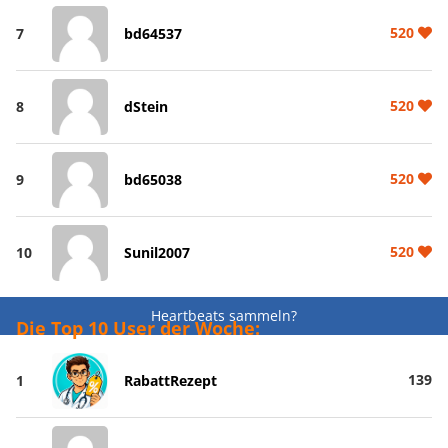
520
7
bd64537
520
8
dStein
520
9
bd65038
520
10
Sunil2007
Heartbeats sammeln?
Die Top 10 User der Woche:
139
1
RabattRezept