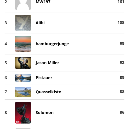
131
2
MW197
108
3
Alibi
99
4
hamburgerjunge
92
5
Jason Miller
89
6
Pistauer
88
7
Quasselkiste
86
8
Solomon