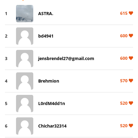
615
1
ASTRA.
600
2
bd4941
600
3
jensbrendel27@gmail.com
570
4
Brehmion
520
5
L0rdM4dd1n
520
6
Chichar32314