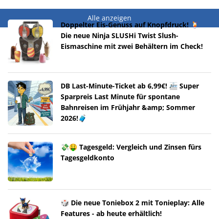
Alle anzeigen
Doppelter Eis-Genuss auf Knopfdruck! 🍹
Die neue Ninja SLUSHi Twist Slush-
Eismaschine mit zwei Behältern im Check!
DB Last-Minute-Ticket ab 6,99€! 🚈 Super
Sparpreis Last Minute für spontane
Bahnreisen im Frühjahr &amp; Sommer
2026!🧳
💸🤑 Tagesgeld: Vergleich und Zinsen fürs
Tagesgeldkonto
🎲 Die neue Toniebox 2 mit Tonieplay: Alle
Features - ab heute erhältlich!