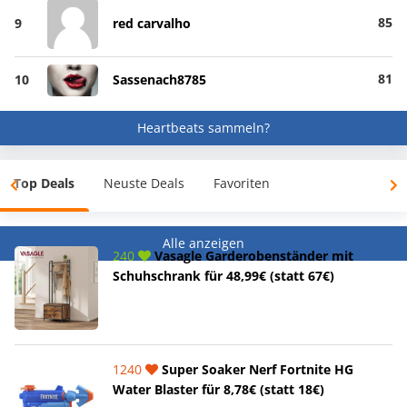
85
9
red carvalho
81
10
Sassenach8785
Heartbeats sammeln?
Top Deals
Neuste Deals
Favoriten
Alle anzeigen
240
Vasagle Garderobenständer mit
Schuhschrank für 48,99€ (statt 67€)
1240
Super Soaker Nerf Fortnite HG
Water Blaster für 8,78€ (statt 18€)