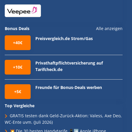
Bonus Deals
Alle anzeigen
Preisvergleich.de Strom/Gas
+40€
Privathaftpflichtversicherung auf
+10€
Tarifcheck.de
Freunde für Bonus-Deals werben
+5€
Top Vergleiche
GRATIS testen dank Geld-Zurück-Aktion: Valess, Axe Deo,
WC-Ente uvm. (Juli 2026)
💥 Die 30 besten Handytarife 📱➡️ Apple iPhone,