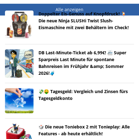
Alle anzeigen
Doppelter Eis-Genuss auf Knopfdruck! 🍹
Die neue Ninja SLUSHi Twist Slush-
Eismaschine mit zwei Behältern im Check!
DB Last-Minute-Ticket ab 6,99€! 🚈 Super
Sparpreis Last Minute für spontane
Bahnreisen im Frühjahr &amp; Sommer
2026!🧳
💸🤑 Tagesgeld: Vergleich und Zinsen fürs
Tagesgeldkonto
🎲 Die neue Toniebox 2 mit Tonieplay: Alle
Features - ab heute erhältlich!