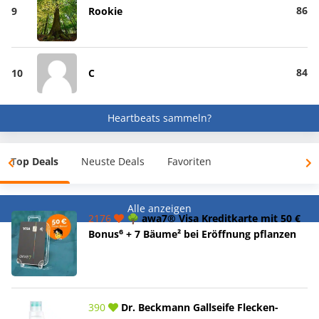
86
9
Rookie
84
10
C
Heartbeats sammeln?
Top Deals
Neuste Deals
Favoriten
Alle anzeigen
2176
🌳 awa7® Visa Kreditkarte mit 50 €
Bonus⁶ + 7 Bäume² bei Eröffnung pflanzen
390
Dr. Beckmann Gallseife Flecken-