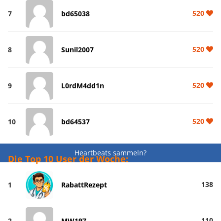
520
7
bd65038
520
8
Sunil2007
520
9
L0rdM4dd1n
520
10
bd64537
Heartbeats sammeln?
Die Top 10 User der Woche:
138
1
RabattRezept
110
2
MW197