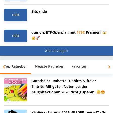
Bitpanda
+30€
quirion: ETF-Sparplan mit
175€
Prämien! 🤯
+55€
🥳🚀
Alle anzeigen
Top Ratgeber
Neuste Ratgeber
Favoriten
Gutscheine, Rabatte, T-Shirts & freier
Eintritt: Mit guten Noten bei den
Zeugnisaktionen 2026 richtig sparen! 😀🤩
Kfz-Versicherung 2026 WIEDER teurer!? - So