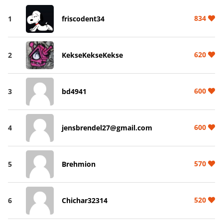
834
1
friscodent34
620
2
KekseKekseKekse
600
3
bd4941
600
4
jensbrendel27@gmail.com
570
5
Brehmion
520
6
Chichar32314