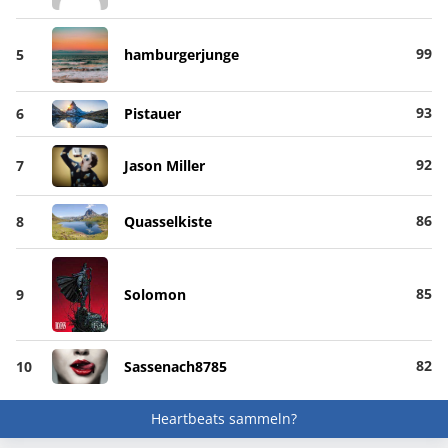
99
5
hamburgerjunge
93
6
Pistauer
92
7
Jason Miller
86
8
Quasselkiste
85
9
Solomon
82
10
Sassenach8785
Heartbeats sammeln?