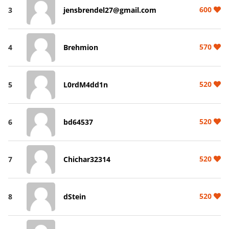
600
3
jensbrendel27@gmail.com
570
4
Brehmion
520
5
L0rdM4dd1n
520
6
bd64537
520
7
Chichar32314
520
8
dStein