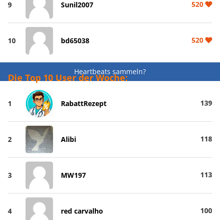
520
9
Sunil2007
520
10
bd65038
Heartbeats sammeln?
Die Top 10 User der Woche:
139
1
RabattRezept
118
2
Alibi
113
3
MW197
100
4
red carvalho