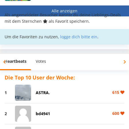
Alle anzeigen
Als angemeldeter Besucher kannst du deine Lieblings-Deals
mit dem Sternchen
als Favorit speichern.
Um die Favoriten zu nutzen,
logge dich bitte ein
.
Heartbeats
Votes
Die Top 10 User der Woche:
615
1
ASTRA.
600
2
bd4941