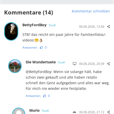
Kommentare (14)
Kommentar schreiben
BettyFordBoy
Studi
06.06.2026, 12:56
5TB? das reicht ein paar Jahre für Familienfotos/-
videos!😁👌🏽
Antworten
0
Die Wundertuete
Studi
06.06.2026, 20:39
@BettyFordBoy: Wenn sie solange hält, habe
schon zwei gekauft und alle haben relativ
schnell den Geist aufgegeben und alles war weg.
Für mich nie wieder eine Festplatte.
Antworten
0
Murio
Studi
06.06.2026, 21:12