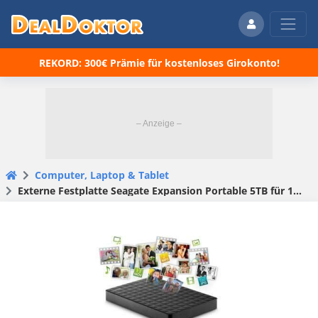
REKORD: 300€ Prämie für kostenloses Girokonto!
Computer, Laptop & Tablet
Externe Festplatte Seagate Expansion Portable 5TB für 126,04€ (statt 150€)