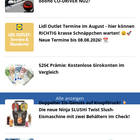
ooono CO-DRIVER NO2?
Lidl Outlet Termine im August - hier können
RICHTIG krasse Schnäppchen warten! 😀🚀
Neue Termine bis 08.08.2026! 📆
525€ Prämie: Kostenlose Girokonten im
Vergleich
Alle anzeigen
Doppelter Eis-Genuss auf Knopfdruck! 🍹
Die neue Ninja SLUSHi Twist Slush-
Eismaschine mit zwei Behältern im Check!