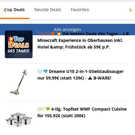
Top Deals
Neuste Deals
Favoriten
Alle anzeigen
17074
💥 Die besten Deals des Tages – z.B.
Minecraft Experience in Oberhausen inkl.
Hotel &amp; Frühstück ab 59€ p.P.
53
Dreame U10 2-in-1-Stielstaubsauger
nur 59,99€ (statt 139€) - ⚠️ B-WARE!
287
4-tlg. Topfset WMF Compact Cuisine
für 155,92€ (statt 200€)