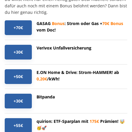
dafür auch noch mit einem Bonus belohnt werden? Dann bist
du hier genau richtig.
GASAG
Bonus
: Strom oder Gas +
70€
Bonus
+70€
vom Doc!
Verivox Unfallversicherung
+30€
E.ON Home & Drive: Strom-HAMMER! ab
+50€
0,20€
/kWh!
Bitpanda
+30€
quirion: ETF-Sparplan mit
175€
Prämien! 🤯
+55€
🥳🚀