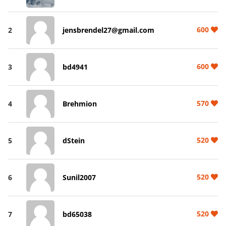
600
2
jensbrendel27@gmail.com
600
3
bd4941
570
4
Brehmion
520
5
dStein
520
6
Sunil2007
520
7
bd65038