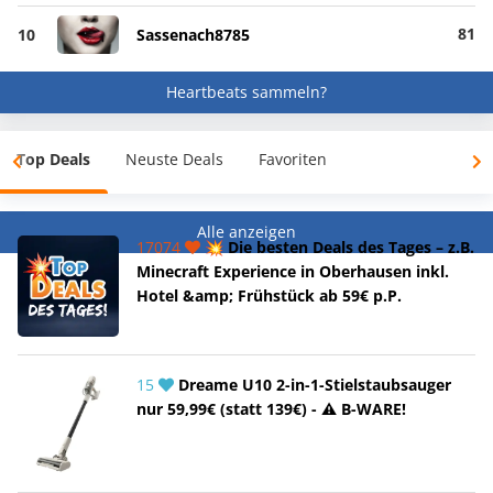
81
10
Sassenach8785
Heartbeats sammeln?
Top Deals
Neuste Deals
Favoriten
Alle anzeigen
17074
💥 Die besten Deals des Tages – z.B.
Minecraft Experience in Oberhausen inkl.
Hotel &amp; Frühstück ab 59€ p.P.
15
Dreame U10 2-in-1-Stielstaubsauger
nur 59,99€ (statt 139€) - ⚠️ B-WARE!