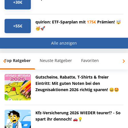
+30€
quirion: ETF-Sparplan mit
175€
Prämien! 🤯
+55€
🥳🚀
Alle anzeigen
Top Ratgeber
Neuste Ratgeber
Favoriten
Gutscheine, Rabatte, T-Shirts & freier
Eintritt: Mit guten Noten bei den
Zeugnisaktionen 2026 richtig sparen! 😀🤩
Kfz-Versicherung 2026 WIEDER teurer!? - So
spart ihr dennoch! 🚗💡