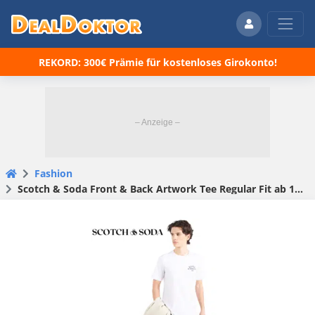
REKORD: 300€ Prämie für kostenloses Girokonto!
Fashion
Scotch & Soda Front & Back Artwork Tee Regular Fit ab 13,17€ (statt 24€) – versch. Farben & Größen