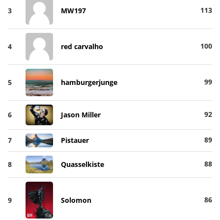
113
3
MW197
100
4
red carvalho
99
5
hamburgerjunge
92
6
Jason Miller
89
7
Pistauer
88
8
Quasselkiste
86
9
Solomon