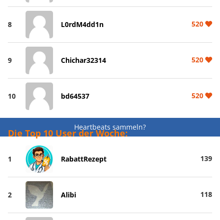
520
8
L0rdM4dd1n
520
9
Chichar32314
520
10
bd64537
Heartbeats sammeln?
Die Top 10 User der Woche:
139
1
RabattRezept
118
2
Alibi