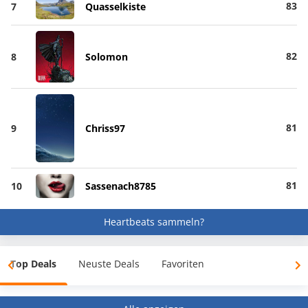
83
7
Quasselkiste
82
8
Solomon
81
9
Chriss97
81
10
Sassenach8785
Heartbeats sammeln?
Top Deals
Neuste Deals
Favoriten