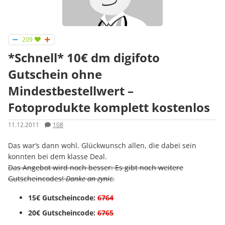
209
*Schnell* 10€ dm digifoto
Gutschein ohne
Mindestbestellwert –
Fotoprodukte komplett kostenlos
11.12.2011
108
Das war’s dann wohl. Glückwunsch allen, die dabei sein
konnten bei dem klasse Deal.
Das Angebot wird noch besser: Es gibt noch weitere
Gutscheincodes!
Danke an zynic.
15€ Gutscheincode:
6764
20€ Gutscheincode:
6765