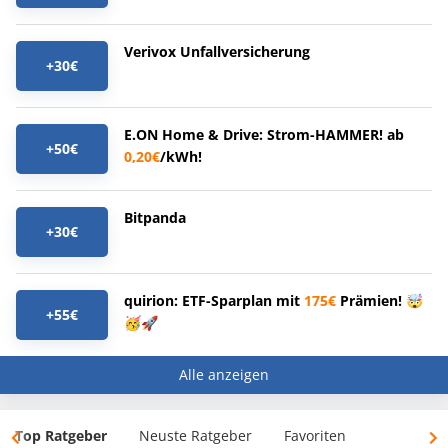
Verivox Unfallversicherung
+30€
E.ON Home & Drive: Strom-HAMMER! ab
+50€
0,20€
/kWh!
Bitpanda
+30€
quirion: ETF-Sparplan mit
175€
Prämien! 🤯
+55€
🥳🚀
Alle anzeigen
Top Ratgeber
Neuste Ratgeber
Favoriten