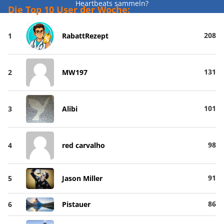
Heartbeats sammeln?
Die Top 10 User der Woche:
208
1
RabattRezept
131
2
MW197
101
3
Alibi
98
4
red carvalho
91
5
Jason Miller
86
6
Pistauer