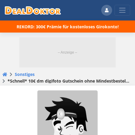
REKORD: 300€ Prämie für kostenloses Girokonto!
Sonstiges
*Schnell* 10€ dm digifoto Gutschein ohne Mindestbestellwert – Fotoprodukte komplett kostenlos