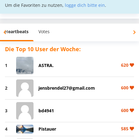
Um die Favoriten zu nutzen,
logge dich bitte ein
.
Heartbeats
Votes
Die Top 10 User der Woche:
620
1
ASTRA.
600
2
jensbrendel27@gmail.com
600
3
bd4941
585
4
Pistauer