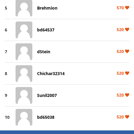
570
5
Brehmion
520
6
bd64537
520
7
dStein
520
8
Chichar32314
520
9
Sunil2007
520
10
bd65038