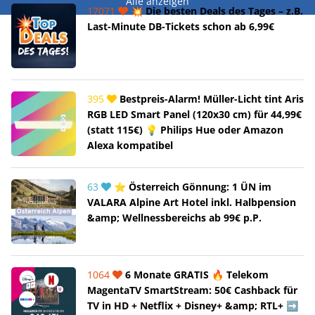
Alle anzeigen
17071
💥 Die besten Deals des Tages – z.B.
Last-Minute DB-Tickets schon ab 6,99€
395
Bestpreis-Alarm! Müller-Licht tint Aris
RGB LED Smart Panel (120x30 cm) für 44,99€
(statt 115€) 💡 Philips Hue oder Amazon
Alexa kompatibel
63
⭐ Österreich Gönnung: 1 ÜN im
VALARA Alpine Art Hotel inkl. Halbpension
&amp; Wellnessbereichs ab 99€ p.P.
1064
6 Monate GRATIS 🔥 Telekom
MagentaTV SmartStream: 50€ Cashback für
TV in HD + Netflix + Disney+ &amp; RTL+ ➡️