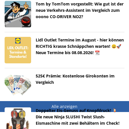
Tom by TomTom vorgestellt: Wie gut ist der
neue Verkehrs-Assistent im Vergleich zum
ooono CO-DRIVER NO2?
Lidl Outlet Termine im August - hier können
RICHTIG krasse Schnäppchen warten! 😀🚀
Neue Termine bis 08.08.2026! 📆
525€ Prämie: Kostenlose Girokonten im
Vergleich
Alle anzeigen
Doppelter Eis-Genuss auf Knopfdruck! 🍹
Die neue Ninja SLUSHi Twist Slush-
Eismaschine mit zwei Behältern im Check!