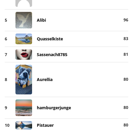
96
5
Alibi
83
6
Quasselkiste
81
7
Sassenach8785
80
8
Aurellia
80
9
hamburgerjunge
80
10
Pistauer