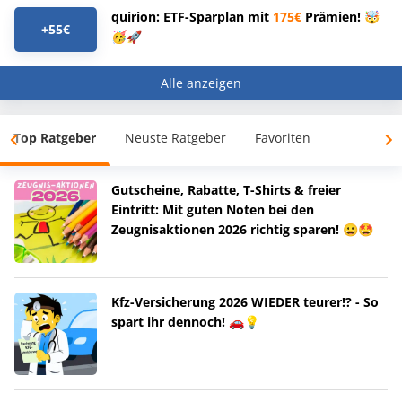
quirion: ETF-Sparplan mit
175€
Prämien! 🤯
+55€
🥳🚀
Alle anzeigen
Top Ratgeber
Neuste Ratgeber
Favoriten
Gutscheine, Rabatte, T-Shirts & freier
Eintritt: Mit guten Noten bei den
Zeugnisaktionen 2026 richtig sparen! 😀🤩
Kfz-Versicherung 2026 WIEDER teurer!? - So
spart ihr dennoch! 🚗💡