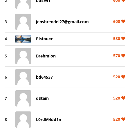
600
2
bd4941
600
3
jensbrendel27@gmail.com
580
4
Pistauer
570
5
Brehmion
520
6
bd64537
520
7
dStein
520
8
L0rdM4dd1n