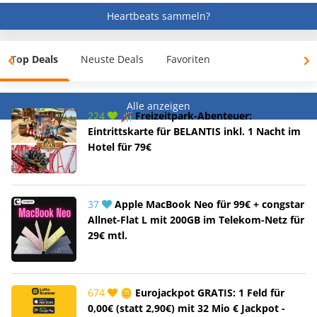
Heartbeats sammeln?
Top Deals
Neuste Deals
Favoriten
Alle anzeigen
224
🎢 Freizeitpark-Abenteuer:
Eintrittskarte für BELANTIS inkl. 1 Nacht im
Hotel für 79€
37
Apple MacBook Neo für 99€ + congstar
Allnet-Flat L mit 200GB im Telekom-Netz für
29€ mtl.
674
🪙 Eurojackpot GRATIS: 1 Feld für
0,00€ (statt 2,90€) mit 32 Mio € Jackpot -