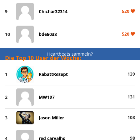
520
9
Chichar32314
520
10
bd65038
Heartbeats sammeln?
Die Top 10 User der Woche:
139
1
RabattRezept
131
2
MW197
103
3
Jason Miller
98
4
red carvalho