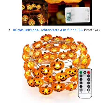
Kürbis-BrizLabs-Lichterkette 4 m für 11,89€
(statt 14€)