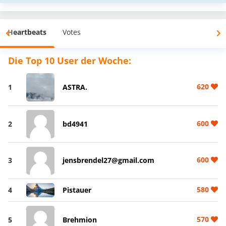
Heartbeats
Votes
Die Top 10 User der Woche:
620
1
ASTRA.
600
2
bd4941
600
3
jensbrendel27@gmail.com
580
4
Pistauer
570
5
Brehmion