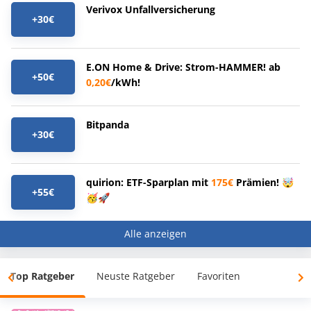
Verivox Unfallversicherung
+30€
E.ON Home & Drive: Strom-HAMMER! ab
+50€
0,20€
/kWh!
Bitpanda
+30€
quirion: ETF-Sparplan mit
175€
Prämien! 🤯
+55€
🥳🚀
Alle anzeigen
Top Ratgeber
Neuste Ratgeber
Favoriten