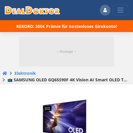
REKORD: 300€ Prämie für kostenloses Girokonto!
Elektronik
📺 SAMSUNG OLED GQ65S90F 4K Vision AI Smart OLED TV 65 Zoll für 1.738,90€ (statt 2.301€)