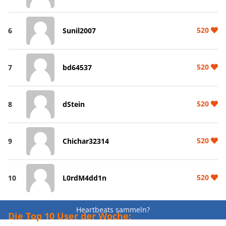
520
6
Sunil2007
520
7
bd64537
520
8
dStein
520
9
Chichar32314
520
10
L0rdM4dd1n
Heartbeats sammeln?
Die Top 10 User der Woche: