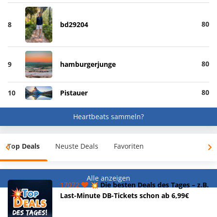
80
8
bd29204
80
9
hamburgerjunge
80
10
Pistauer
Heartbeats sammeln?
Top Deals
Neuste Deals
Favoriten
Alle anzeigen
17072
💥 Die besten Deals des Tages – z.B.
Last-Minute DB-Tickets schon ab 6,99€