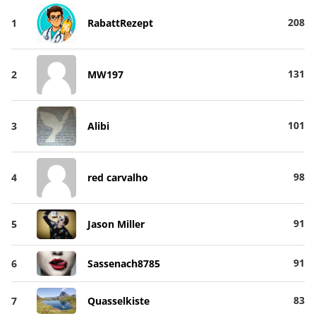
208
1
RabattRezept
131
2
MW197
101
3
Alibi
98
4
red carvalho
91
5
Jason Miller
91
6
Sassenach8785
83
7
Quasselkiste