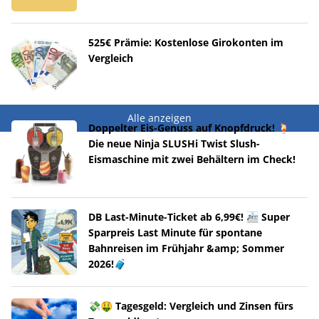
525€ Prämie: Kostenlose Girokonten im
Vergleich
Alle anzeigen
Doppelter Eis-Genuss auf Knopfdruck! 🍹
Die neue Ninja SLUSHi Twist Slush-
Eismaschine mit zwei Behältern im Check!
DB Last-Minute-Ticket ab 6,99€! 🚈 Super
Sparpreis Last Minute für spontane
Bahnreisen im Frühjahr &amp; Sommer
2026!🧳
💸🤑 Tagesgeld: Vergleich und Zinsen fürs