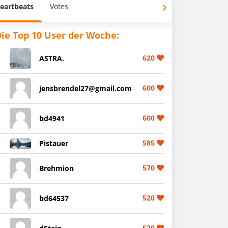
eartbeats
Votes
ie Top 10 User der Woche:
620
ASTRA.
600
jensbrendel27@gmail.com
600
bd4941
585
Pistauer
570
Brehmion
520
bd64537
520