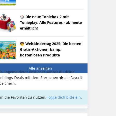
🎲 Die neue Toniebox 2 mit
Tonieplay: Alle Features - ab heute
erhältlich!
🧒 Weltkindertag 2025: Die besten
Gratis-Aktionen &amp;
kostenlosen Produkte
Alle anzeigen
ls angemeldeter Besucher kannst du deine
ieblings-Deals mit dem Sternchen
als Favorit
peichern.
m die Favoriten zu nutzen,
logge dich bitte ein
.