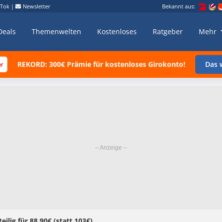
kTok
|
Newsletter
Bekannt aus:
Deals
Themenwelten
Kostenloses
Ratgeber
Mehr
REKORD: 300€ Prämie für kostenloses Girokonto!
Das w
eilig für 88,90€ (statt 103€)