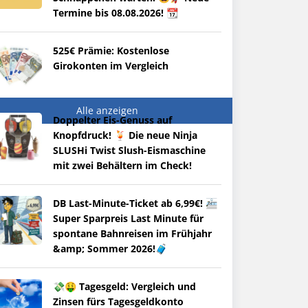
Termine bis 08.08.2026! 📆
525€ Prämie: Kostenlose
Girokonten im Vergleich
Alle anzeigen
Doppelter Eis-Genuss auf
Knopfdruck! 🍹 Die neue Ninja
SLUSHi Twist Slush-Eismaschine
mit zwei Behältern im Check!
DB Last-Minute-Ticket ab 6,99€! 🚈
Super Sparpreis Last Minute für
spontane Bahnreisen im Frühjahr
&amp; Sommer 2026!🧳
💸🤑 Tagesgeld: Vergleich und
Zinsen fürs Tagesgeldkonto