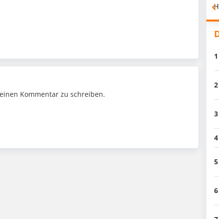
H
D
1
2
einen Kommentar zu schreiben.
3
4
5
6