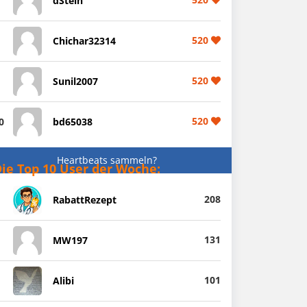
dStein
520
Chichar32314
520
Sunil2007
520
0
bd65038
Heartbeats sammeln?
ie Top 10 User der Woche:
208
RabattRezept
131
MW197
101
Alibi