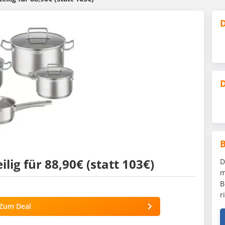
D
D
ilig für 88,90€ (statt 103€)
D
m
B
r
Zum Deal