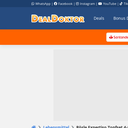
WhatsApp
|
Facebook
|
Instagram
|
YouTube
|
Ti
Deals
Bonus 
Lebensmittel
Rösle Expertiso Topfset 4-t