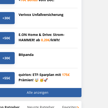
Verivox Unfallversicherung
+30€
E.ON Home & Drive: Strom-
+50€
HAMMER! ab
0,20€
/kWh!
Bitpanda
+30€
quirion: ETF-Sparplan mit
175€
+55€
Prämien! 🤯 🥳🚀
Alle anzeigen
op Ratgeber
Neuste Ratgeber
Favoriten