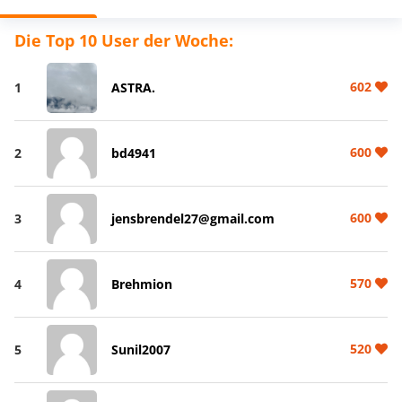
Die Top 10 User der Woche:
602
1
ASTRA.
600
2
bd4941
600
3
jensbrendel27@gmail.com
570
4
Brehmion
520
5
Sunil2007