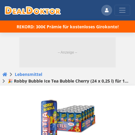
REKORD: 300€ Prämie für kostenloses Girokonto!
Lebensmittel
🎉 Robby Bubble Ice Tea Bubble Cherry (24 x 0,25 l) für 12,58€ (statt 29€)