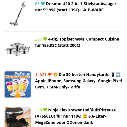
68
Dreame U10 2-in-1-Stielstaubsauger
nur 59,99€ (statt 139€) - ⚠️ B-WARE!
296
4-tlg. Topfset WMF Compact Cuisine
für 155,92€ (statt 200€)
14621
💥 Die 30 besten Handytarife 📱➡️
Apple iPhone, Samsung Galaxy, Google Pixel
uvm. + SIM-Only-Tarife
238
Ninja FlexDrawer Heißluftfritteuse
(AF550EU) für nur 119€! 😀 6,6-Liter-
MegaZone oder 2 Zonen dank