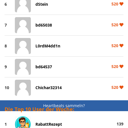
520
6
dStein
520
7
bd65038
520
8
L0rdM4dd1n
520
9
bd64537
520
10
Chichar32314
Heartbeats sammeln?
Die Top 10 User der Woche:
139
1
RabattRezept