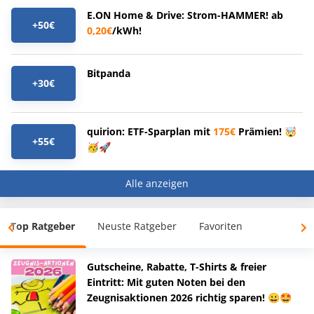
E.ON Home & Drive: Strom-HAMMER! ab
+50€
0,20€
/kWh!
Bitpanda
+30€
quirion: ETF-Sparplan mit
175€
Prämien! 🤯
+55€
🥳🚀
Alle anzeigen
Top Ratgeber
Neuste Ratgeber
Favoriten
Gutscheine, Rabatte, T-Shirts & freier
Eintritt: Mit guten Noten bei den
Zeugnisaktionen 2026 richtig sparen! 😀🤩