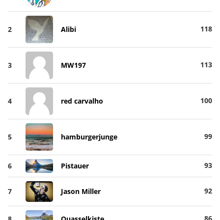
118
2
Alibi
113
3
MW197
100
4
red carvalho
99
5
hamburgerjunge
93
6
Pistauer
92
7
Jason Miller
86
8
Quasselkiste