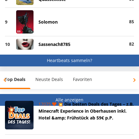
85
9
Solomon
82
10
Sassenach8785
Heartbeats sammeln?
Top Deals
Neuste Deals
Favoriten
Alle anzeigen
17075
💥 Die besten Deals des Tages – z.B.
Minecraft Experience in Oberhausen inkl.
Hotel &amp; Frühstück ab 59€ p.P.