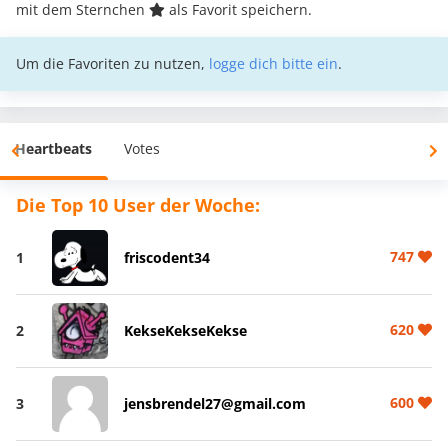
mit dem Sternchen
als Favorit speichern.
Um die Favoriten zu nutzen,
logge dich bitte ein
.
Heartbeats
Votes
Die Top 10 User der Woche:
747
1
friscodent34
620
2
KekseKekseKekse
600
3
jensbrendel27@gmail.com