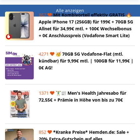
Alle anzeigen
867
Mit Kombivorteil effektiv GRATIS 🔥
Apple iPhone 17 (256GB) für 199€ + 70GB 5G
Allnet für 34,99€ mtl. + 100€ Wechselbonus
+ 0€ Anschlusspreis (Vodafone Smart Lite)
4271
🥳 70GB 5G Vodafone-Flat (mtl.
kündbar) für 9,99€ mtl. | 100GB für 11,99€ |
0€ AG!
1371
🏋️‍♂️📰 Men's Health Jahresabo für
72,55€ + Prämie in Höhe von bis zu 70€
852
*Kranke Preise* Hemden.de: Sale +
20% Extra-Gutschein auf alles