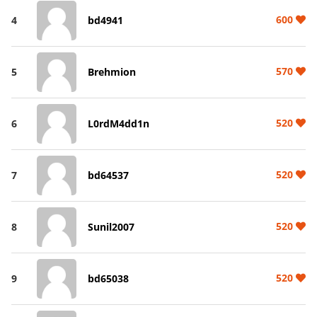
600
4
bd4941
570
5
Brehmion
520
6
L0rdM4dd1n
520
7
bd64537
520
8
Sunil2007
520
9
bd65038