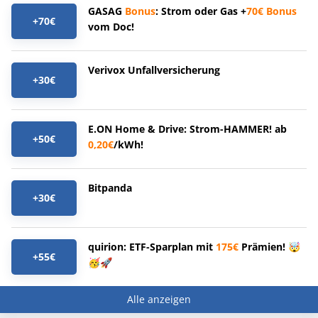
GASAG
Bonus
: Strom oder Gas +
70€
Bonus
+70€
vom Doc!
Verivox Unfallversicherung
+30€
E.ON Home & Drive: Strom-HAMMER! ab
+50€
0,20€
/kWh!
Bitpanda
+30€
quirion: ETF-Sparplan mit
175€
Prämien! 🤯
+55€
🥳🚀
Alle anzeigen