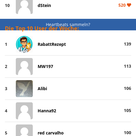
520
10
dStein
Heartbeats sammeln?
Die Top 10 User der Woche:
139
1
RabattRezept
113
2
MW197
106
3
Alibi
105
4
Hanna92
100
5
red carvalho