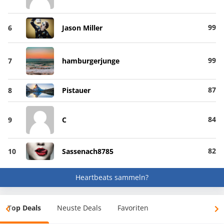
99
6
Jason Miller
99
7
hamburgerjunge
87
8
Pistauer
84
9
C
82
10
Sassenach8785
Heartbeats sammeln?
Top Deals
Neuste Deals
Favoriten