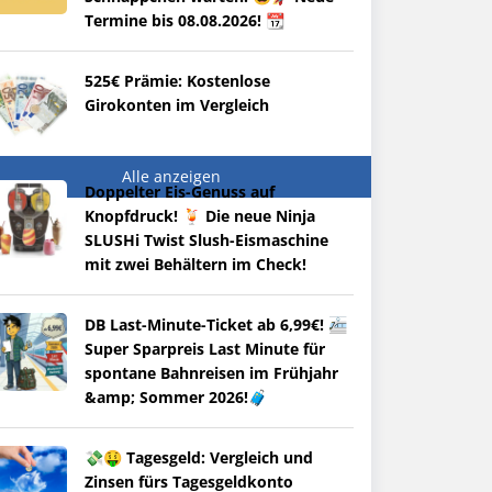
Termine bis 08.08.2026! 📆
525€ Prämie: Kostenlose
Girokonten im Vergleich
Alle anzeigen
Doppelter Eis-Genuss auf
Knopfdruck! 🍹 Die neue Ninja
SLUSHi Twist Slush-Eismaschine
mit zwei Behältern im Check!
DB Last-Minute-Ticket ab 6,99€! 🚈
Super Sparpreis Last Minute für
spontane Bahnreisen im Frühjahr
&amp; Sommer 2026!🧳
💸🤑 Tagesgeld: Vergleich und
Zinsen fürs Tagesgeldkonto