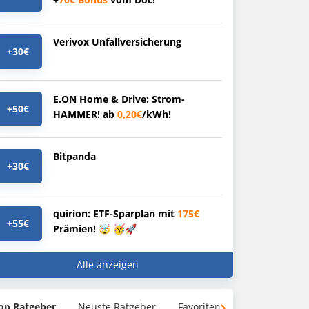
Verivox Unfallversicherung
+30€
E.ON Home & Drive: Strom-
+50€
HAMMER! ab
0,20€
/kWh!
Bitpanda
+30€
quirion: ETF-Sparplan mit
175€
+55€
Prämien! 🤯 🥳🚀
Alle anzeigen
op Ratgeber
Neuste Ratgeber
Favoriten