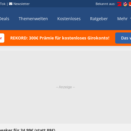
kTok
|
Newsletter
Bekannt aus:
Deals
Themenwelten
Kostenloses
Ratgeber
Mehr
REKORD: 300€ Prämie für kostenloses Girokonto!
Das w
aker für 34,99€ (statt 88€)