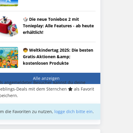
🎲 Die neue Toniebox 2 mit
Tonieplay: Alle Features - ab heute
erhältlich!
🧒 Weltkindertag 2025: Die besten
Gratis-Aktionen &amp;
kostenlosen Produkte
Alle anzeigen
ls angemeldeter Besucher kannst du deine
ieblings-Deals mit dem Sternchen
als Favorit
peichern.
m die Favoriten zu nutzen,
logge dich bitte ein
.