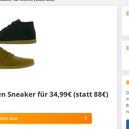
D
D
n Sneaker für 34,99€ (statt 88€)
D
m
B
r
Zum Deal