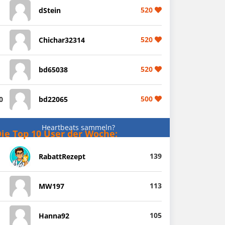
520
dStein
520
Chichar32314
520
bd65038
500
0
bd22065
Heartbeats sammeln?
ie Top 10 User der Woche:
139
RabattRezept
113
MW197
105
Hanna92