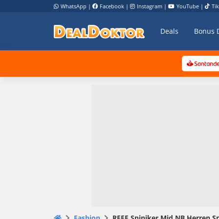
WhatsApp
|
Facebook
|
Instagram
|
YouTube
|
Ti
Deals
Bonus 
Fashion
REEF Spiniker Mid NB Herren Sne