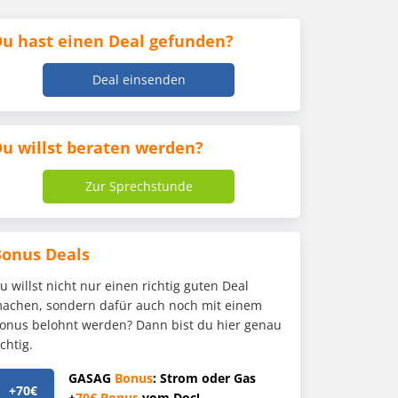
u hast einen Deal gefunden?
Deal einsenden
u willst beraten werden?
Zur Sprechstunde
Bonus Deals
u willst nicht nur einen richtig guten Deal
achen, sondern dafür auch noch mit einem
onus belohnt werden? Dann bist du hier genau
ichtig.
GASAG
Bonus
: Strom oder Gas
+70€
+
70€
Bonus
vom Doc!