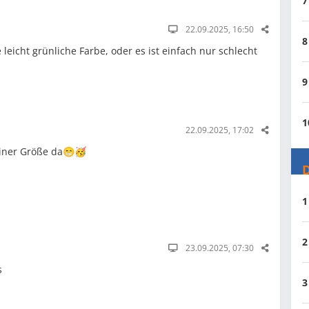
7
22.09.2025, 16:50
8
 leicht grünliche Farbe, oder es ist einfach nur schlecht
9
1
22.09.2025, 17:02
meiner Größe da😁🥳
D
1
2
23.09.2025, 07:30
s
3