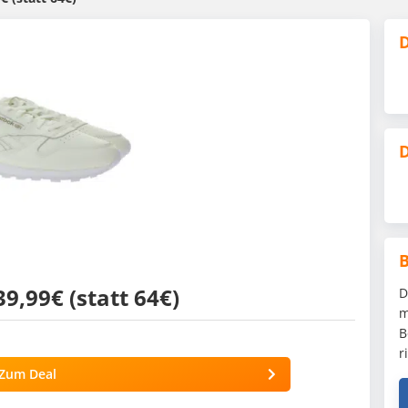
D
D
9,99€ (statt 64€)
D
m
B
r
Zum Deal