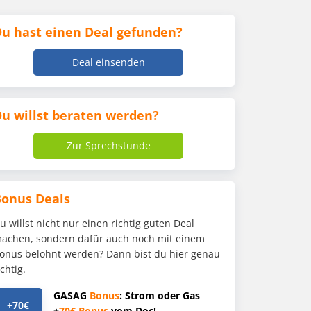
u hast einen Deal gefunden?
Deal einsenden
u willst beraten werden?
Zur Sprechstunde
Bonus Deals
u willst nicht nur einen richtig guten Deal
achen, sondern dafür auch noch mit einem
onus belohnt werden? Dann bist du hier genau
ichtig.
GASAG
Bonus
: Strom oder Gas
+70€
+
70€
Bonus
vom Doc!