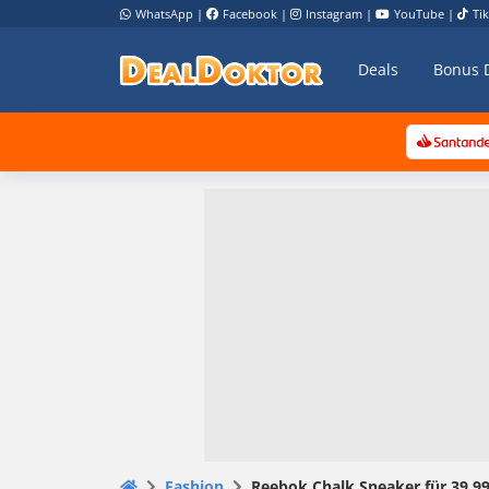
WhatsApp
|
Facebook
|
Instagram
|
YouTube
|
Ti
Deals
Bonus 
Fashion
Reebok Chalk Sneaker für 39,99€