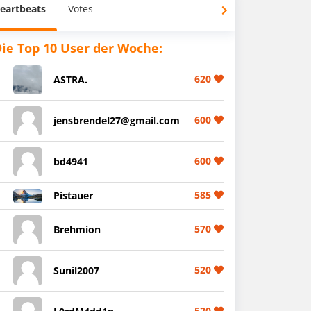
eartbeats
Votes
ie Top 10 User der Woche:
620
ASTRA.
600
jensbrendel27@gmail.com
600
bd4941
585
Pistauer
570
Brehmion
520
Sunil2007
520