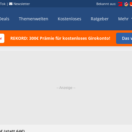
kTok
|
Newsletter
Bekannt aus:
Deals
Themenwelten
Kostenloses
Ratgeber
Mehr
REKORD: 300€ Prämie für kostenloses Girokonto!
Das w
 (statt 64€)