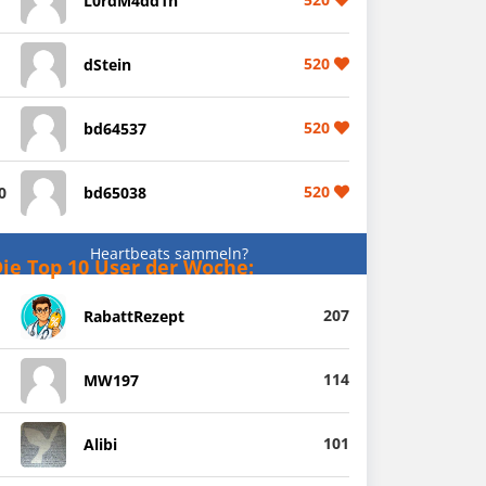
L0rdM4dd1n
520
dStein
520
bd64537
520
0
bd65038
Heartbeats sammeln?
ie Top 10 User der Woche:
207
RabattRezept
114
MW197
101
Alibi