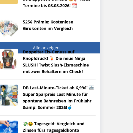
Termine bis 08.08.2026! 📆
525€ Prämie: Kostenlose
Girokonten im Vergleich
Alle anzeigen
Doppelter Eis-Genuss auf
Knopfdruck! 🍹 Die neue Ninja
SLUSHi Twist Slush-Eismaschine
mit zwei Behältern im Check!
DB Last-Minute-Ticket ab 6,99€! 🚈
Super Sparpreis Last Minute für
spontane Bahnreisen im Frühjahr
&amp; Sommer 2026!🧳
💸🤑 Tagesgeld: Vergleich und
Zinsen fürs Tagesgeldkonto