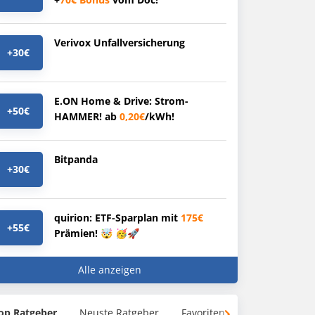
Verivox Unfallversicherung
+30€
E.ON Home & Drive: Strom-
+50€
HAMMER! ab
0,20€
/kWh!
Bitpanda
+30€
quirion: ETF-Sparplan mit
175€
+55€
Prämien! 🤯 🥳🚀
Alle anzeigen
op Ratgeber
Neuste Ratgeber
Favoriten