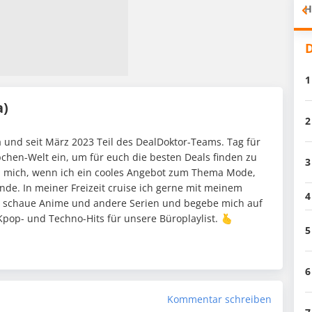
H
D
1
a)
2
 und seit März 2023 Teil des DealDoktor-Teams. Tag für
pchen-Welt ein, um für euch die besten Deals finden zu
3
h mich, wenn ich ein cooles Angebot zum Thema Mode,
nde. In meiner Freizeit cruise ich gerne mit meinem
4
 schaue Anime und andere Serien und begebe mich auf
pop- und Techno-Hits für unsere Büroplaylist. 🫰
5
6
Kommentar schreiben