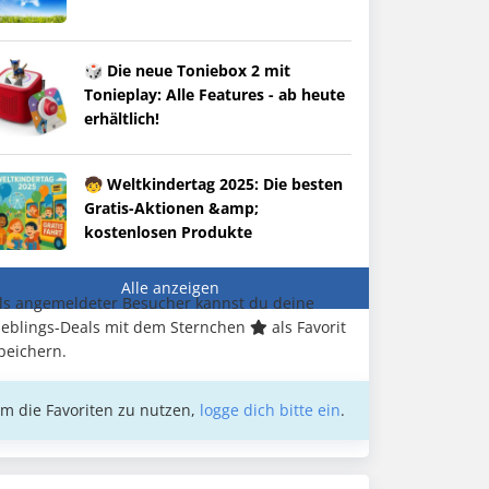
🎲 Die neue Toniebox 2 mit
Tonieplay: Alle Features - ab heute
erhältlich!
🧒 Weltkindertag 2025: Die besten
Gratis-Aktionen &amp;
kostenlosen Produkte
Alle anzeigen
ls angemeldeter Besucher kannst du deine
ieblings-Deals mit dem Sternchen
als Favorit
peichern.
m die Favoriten zu nutzen,
logge dich bitte ein
.