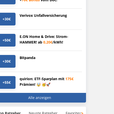
Verivox Unfallversicherung
+30€
E.ON Home & Drive: Strom-
+50€
HAMMER! ab
0,20€
/kWh!
Bitpanda
+30€
quirion: ETF-Sparplan mit
175€
+55€
Prämien! 🤯 🥳🚀
Alle anzeigen
op Ratgeber
Neuste Ratgeber
Favoriten