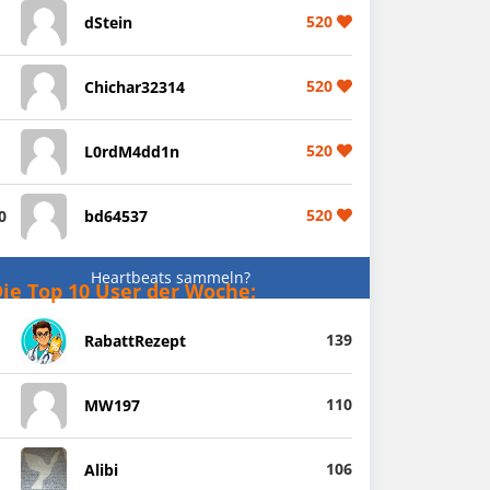
520
dStein
520
Chichar32314
520
L0rdM4dd1n
520
0
bd64537
Heartbeats sammeln?
ie Top 10 User der Woche:
139
RabattRezept
110
MW197
106
Alibi