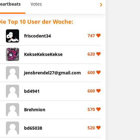
eartbeats
Votes
ie Top 10 User der Woche:
747
friscodent34
620
KekseKekseKekse
600
jensbrendel27@gmail.com
600
bd4941
570
Brehmion
520
bd65038