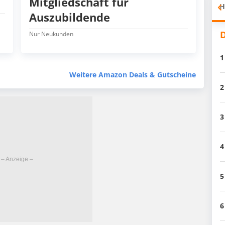
Mitgliedschaft für
H
Auszubildende
D
Nur Neukunden
1
Weitere Amazon Deals & Gutscheine
2
3
4
5
6