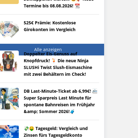
Termine bis 08.08.2026! 📆
525€ Prämie: Kostenlose
Girokonten im Vergleich
Alle anzeigen
Doppelter Eis-Genuss auf
Knopfdruck! 🍹 Die neue Ninja
SLUSHi Twist Slush-Eismaschine
mit zwei Behältern im Check!
DB Last-Minute-Ticket ab 6,99€! 🚈
Super Sparpreis Last Minute für
spontane Bahnreisen im Frühjahr
&amp; Sommer 2026!🧳
💸🤑 Tagesgeld: Vergleich und
Zinsen fürs Tagesgeldkonto