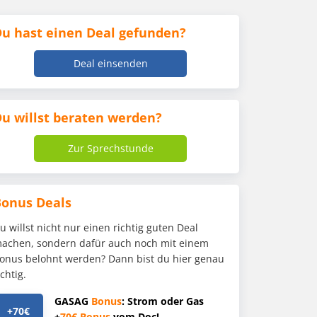
u hast einen Deal gefunden?
Deal einsenden
u willst beraten werden?
Zur Sprechstunde
Bonus Deals
u willst nicht nur einen richtig guten Deal
achen, sondern dafür auch noch mit einem
onus belohnt werden? Dann bist du hier genau
ichtig.
GASAG
Bonus
: Strom oder Gas
+70€
+
70€
Bonus
vom Doc!