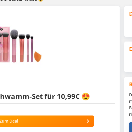
D
D
Schwamm-Set für 10,99€ 😍
D
m
B
r
Zum Deal