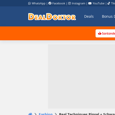
WhatsApp
|
Facebook
|
Instagram
|
YouTube
|
Ti
Deals
Bonus 
Fashion
Real Techniques Pinsel + Schw