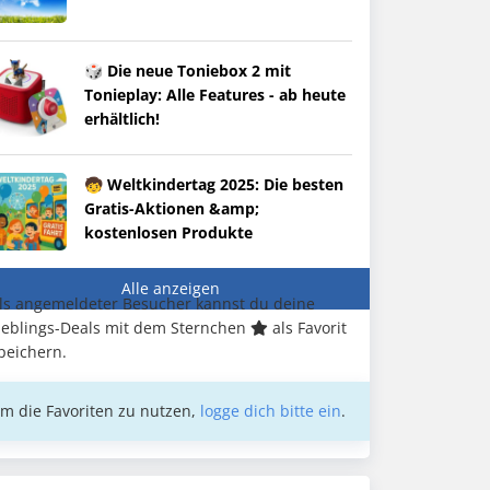
🎲 Die neue Toniebox 2 mit
Tonieplay: Alle Features - ab heute
erhältlich!
🧒 Weltkindertag 2025: Die besten
Gratis-Aktionen &amp;
kostenlosen Produkte
Alle anzeigen
ls angemeldeter Besucher kannst du deine
ieblings-Deals mit dem Sternchen
als Favorit
peichern.
m die Favoriten zu nutzen,
logge dich bitte ein
.