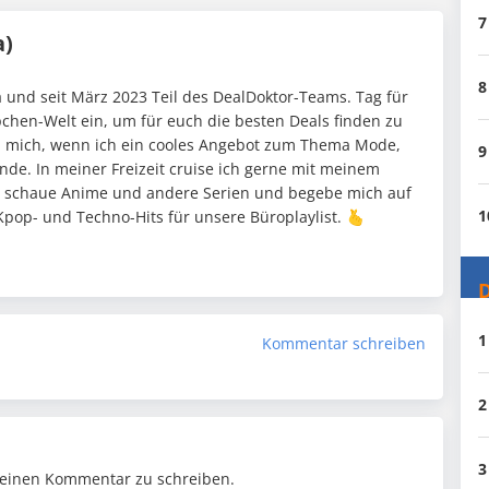
7
a)
8
 und seit März 2023 Teil des DealDoktor-Teams. Tag für
pchen-Welt ein, um für euch die besten Deals finden zu
h mich, wenn ich ein cooles Angebot zum Thema Mode,
9
nde. In meiner Freizeit cruise ich gerne mit meinem
 schaue Anime und andere Serien und begebe mich auf
1
pop- und Techno-Hits für unsere Büroplaylist. 🫰
D
1
Kommentar schreiben
2
3
einen Kommentar zu schreiben.