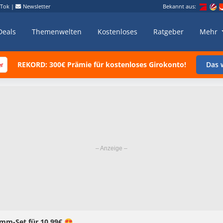
kTok
|
Newsletter
Bekannt aus:
Deals
Themenwelten
Kostenloses
Ratgeber
Mehr
REKORD: 300€ Prämie für kostenloses Girokonto!
Das w
amm-Set für 10,99€ 😍