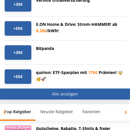
Verivox Unfallversicherung
+30€
E.ON Home & Drive: Strom-HAMMER! ab
+50€
0,20€
/kWh!
Bitpanda
+30€
quirion: ETF-Sparplan mit
175€
Prämien! 🤯
+55€
🥳🚀
Alle anzeigen
Top Ratgeber
Neuste Ratgeber
Favoriten
Gutscheine, Rabatte, T-Shirts & freier