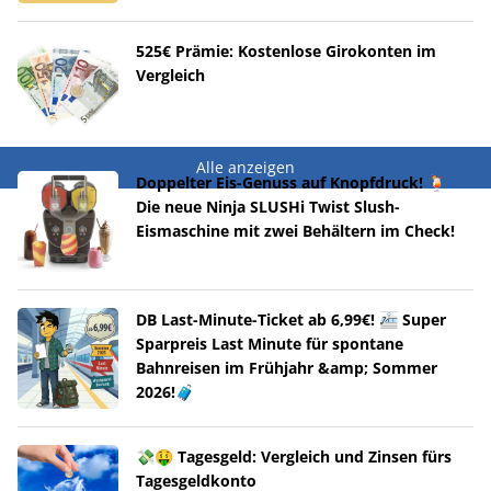
525€ Prämie: Kostenlose Girokonten im
Vergleich
Alle anzeigen
Doppelter Eis-Genuss auf Knopfdruck! 🍹
Die neue Ninja SLUSHi Twist Slush-
Eismaschine mit zwei Behältern im Check!
DB Last-Minute-Ticket ab 6,99€! 🚈 Super
Sparpreis Last Minute für spontane
Bahnreisen im Frühjahr &amp; Sommer
2026!🧳
💸🤑 Tagesgeld: Vergleich und Zinsen fürs
Tagesgeldkonto