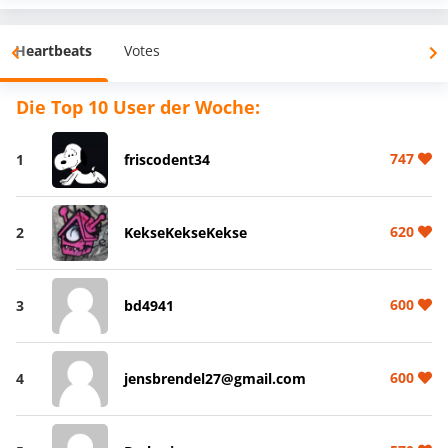
Heartbeats
Votes
Die Top 10 User der Woche:
747
1
friscodent34
620
2
KekseKekseKekse
600
3
bd4941
600
4
jensbrendel27@gmail.com