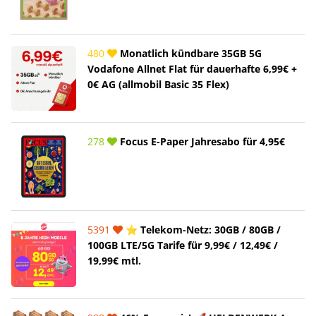
480
Monatlich kündbare 35GB 5G
Vodafone Allnet Flat für dauerhafte 6,99€ +
0€ AG (allmobil Basic 35 Flex)
278
Focus E-Paper Jahresabo für 4,95€
5391
⭐️ Telekom-Netz: 30GB / 80GB /
100GB LTE/5G Tarife für 9,99€ / 12,49€ /
19,99€ mtl.