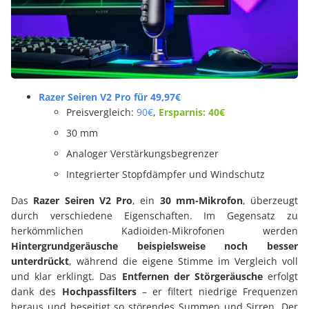
Razer Seiren V2 Pro für 49,97€
Preisvergleich:
90€
,
Ersparnis: 40€
30 mm
Analoger Verstärkungsbegrenzer
Integrierter Stopfdämpfer und Windschutz
Das
Razer Seiren V2 Pro
, ein
30 mm-Mikrofon
, überzeugt
durch verschiedene Eigenschaften. Im Gegensatz zu
herkömmlichen Kadioiden-Mikrofonen werden
Hintergrundgeräusche beispielsweise noch besser
unterdrückt
, während die eigene Stimme im Vergleich voll
und klar erklingt. Das
Entfernen der Störgeräusche
erfolgt
dank des
Hochpassfilters
– er filtert niedrige Frequenzen
heraus und beseitigt so störendes Summen und Sirren. Der