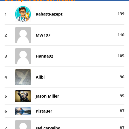
139
1
RabattRezept
110
2
MW197
105
3
Hanna92
96
4
Alibi
95
5
Jason Miller
87
6
Pistauer
87
7
red carvalho