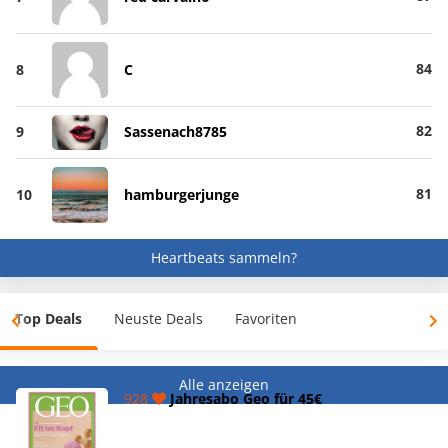
84
8
C
82
9
Sassenach8785
81
10
hamburgerjunge
Heartbeats sammeln?
Top Deals
Neuste Deals
Favoriten
Alle anzeigen
928
Jahresabo Geo für 45€