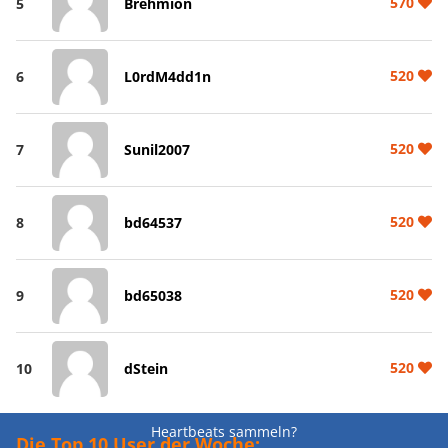
570
5
Brehmion
520
6
L0rdM4dd1n
520
7
Sunil2007
520
8
bd64537
520
9
bd65038
520
10
dStein
Heartbeats sammeln?
Die Top 10 User der Woche: