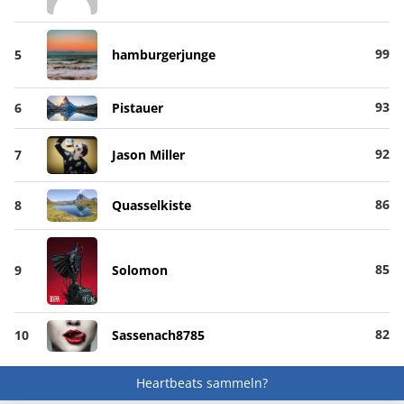
99
5
hamburgerjunge
93
6
Pistauer
92
7
Jason Miller
86
8
Quasselkiste
85
9
Solomon
82
10
Sassenach8785
Heartbeats sammeln?