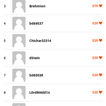
570
3
Brehmion
520
4
bd64537
520
5
Chichar32314
520
6
dStein
520
7
bd65038
520
8
L0rdM4dd1n