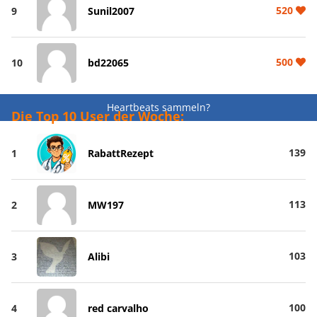
520
9
Sunil2007
500
10
bd22065
Heartbeats sammeln?
Die Top 10 User der Woche:
139
1
RabattRezept
113
2
MW197
103
3
Alibi
100
4
red carvalho