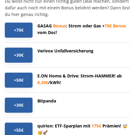
Du willst nicht nur einen richtig guten Deal machen, sondern
dafür auch noch mit einem Bonus belohnt werden? Dann bist
du hier genau richtig.
GASAG
Bonus
: Strom oder Gas +
70€
Bonus
+70€
vom Doc!
Verivox Unfallversicherung
+30€
E.ON Home & Drive: Strom-HAMMER! ab
+50€
0,20€
/kWh!
Bitpanda
+30€
quirion: ETF-Sparplan mit
175€
Prämien! 🤯
+55€
🥳🚀