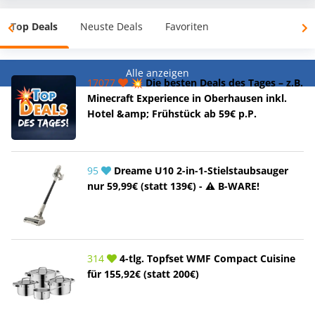
Top Deals
Neuste Deals
Favoriten
Alle anzeigen
17077
💥 Die besten Deals des Tages – z.B.
Minecraft Experience in Oberhausen inkl.
Hotel &amp; Frühstück ab 59€ p.P.
95
Dreame U10 2-in-1-Stielstaubsauger
nur 59,99€ (statt 139€) - ⚠️ B-WARE!
314
4-tlg. Topfset WMF Compact Cuisine
für 155,92€ (statt 200€)