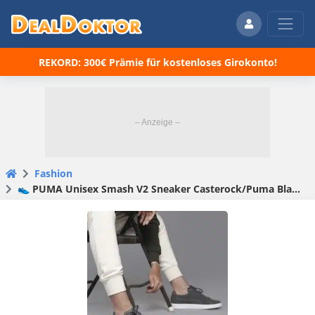
REKORD: 300€ Prämie für kostenloses Girokonto!
Fashion
👟 PUMA Unisex Smash V2 Sneaker Casterock/Puma Black/White ab 21,91€ (statt 41€)