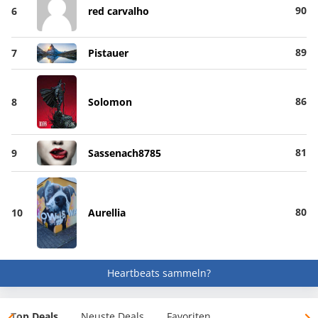
90
6
red carvalho
89
7
Pistauer
86
8
Solomon
81
9
Sassenach8785
80
10
Aurellia
Heartbeats sammeln?
Top Deals
Neuste Deals
Favoriten