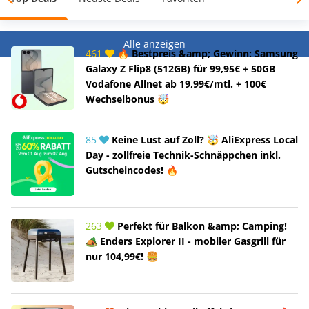
Alle anzeigen
461
🔥 Bestpreis &amp; Gewinn: Samsung
Galaxy Z Flip8 (512GB) für 99,95€ + 50GB
Vodafone Allnet ab 19,99€/mtl. + 100€
Wechselbonus 🤯
85
Keine Lust auf Zoll? 🤯 AliExpress Local
Day - zollfreie Technik-Schnäppchen inkl.
Gutscheincodes! 🔥
263
Perfekt für Balkon &amp; Camping!
🏕️ Enders Explorer II - mobiler Gasgrill für
nur 104,99€! 🍔