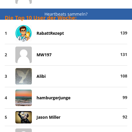
Heartbeats sammeln?
Die Top 10 User der Woche:
139
1
RabattRezept
131
2
MW197
108
3
Alibi
99
4
hamburgerjunge
92
5
Jason Miller