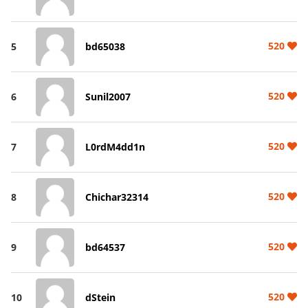
520
5
bd65038
520
6
Sunil2007
520
7
L0rdM4dd1n
520
8
Chichar32314
520
9
bd64537
520
10
dStein