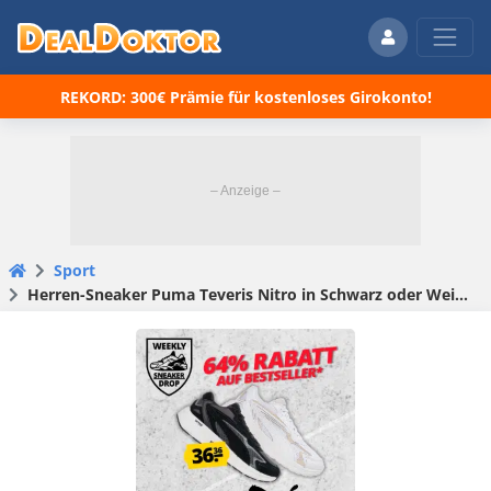
REKORD: 300€ Prämie für kostenloses Girokonto!
Sport
Herren-Sneaker Puma Teveris Nitro in Schwarz oder Weiß für 40,31€ (statt 46€)