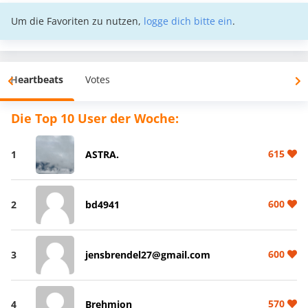
Um die Favoriten zu nutzen,
logge dich bitte ein
.
Heartbeats
Votes
Die Top 10 User der Woche:
615
1
ASTRA.
600
2
bd4941
600
3
jensbrendel27@gmail.com
570
4
Brehmion