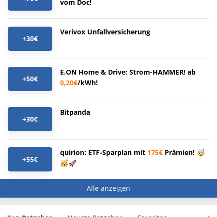
vom Doc!
Verivox Unfallversicherung
+30€
E.ON Home & Drive: Strom-HAMMER! ab
+50€
0,20€
/kWh!
Bitpanda
+30€
quirion: ETF-Sparplan mit
175€
Prämien! 🤯
+55€
🥳🚀
Alle anzeigen