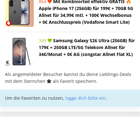
864
Mit Kombivorteil effektiv GRATIS 🔥
Apple iPhone 17 (256GB) für 199€ + 70GB 5G
Allnet für 34,99€ mtl. + 100€ Wechselbonus
+ 0€ Anschlusspreis (Vodafone Smart Lite)
349
Samsung Galaxy S26 Ultra (256GB) für
179€ + 250GB LTE/5G Telekom Allnet für
34€/Monat + 0€ AG (congstar Allnet Flat XL)
Als angemeldeter Besucher kannst du deine Lieblings-Deals
mit dem Sternchen
als Favorit speichern.
Um die Favoriten zu nutzen,
logge dich bitte ein
.