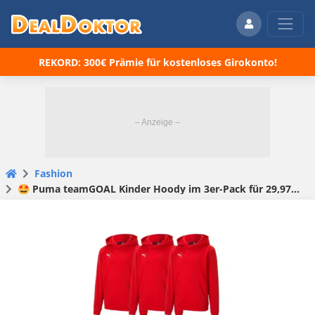
REKORD: 300€ Prämie für kostenloses Girokonto!
Fashion
🤩 Puma teamGOAL Kinder Hoody im 3er-Pack für 29,97€ inkl. Versand