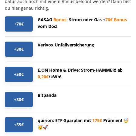
dafür auch noch mit einem Bonus belohnt werden? Dann bist
du hier genau richtig.
GASAG
Bonus
: Strom oder Gas +
70€
Bonus
+70€
vom Doc!
Verivox Unfallversicherung
+30€
E.ON Home & Drive: Strom-HAMMER! ab
+50€
0,20€
/kWh!
Bitpanda
+30€
quirion: ETF-Sparplan mit
175€
Prämien! 🤯
+55€
🥳🚀