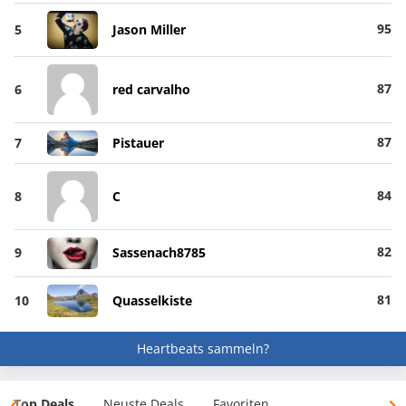
95
5
Jason Miller
87
6
red carvalho
87
7
Pistauer
84
8
C
82
9
Sassenach8785
81
10
Quasselkiste
Heartbeats sammeln?
Top Deals
Neuste Deals
Favoriten