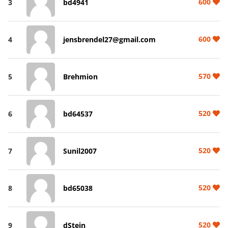
600
3
bd4941
600
4
jensbrendel27@gmail.com
570
5
Brehmion
520
6
bd64537
520
7
Sunil2007
520
8
bd65038
520
9
dStein