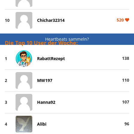
520
10
Chichar32314
Heartbeats sammeln?
Die Top 10 User der Woche:
138
1
RabattRezept
110
2
MW197
107
3
Hanna92
96
4
Alibi