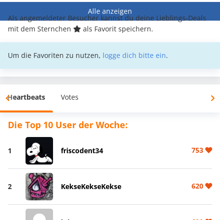
Alle anzeigen
Als angemeldeter Besucher kannst du deine Lieblings-Deals
mit dem Sternchen
als Favorit speichern.
Um die Favoriten zu nutzen,
logge dich bitte ein
.
Heartbeats
Votes
Die Top 10 User der Woche:
753
1
friscodent34
620
2
KekseKekseKekse