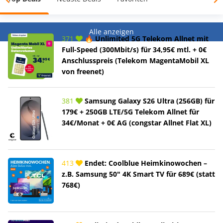
Alle anzeigen
371
🔥 Unlimited 5G Telekom Allnet mit
Full-Speed (300Mbit/s) für 34,95€ mtl. + 0€
Anschlusspreis (Telekom MagentaMobil XL
von freenet)
381
Samsung Galaxy S26 Ultra (256GB) für
179€ + 250GB LTE/5G Telekom Allnet für
34€/Monat + 0€ AG (congstar Allnet Flat XL)
413
Endet: Coolblue Heimkinowochen –
z.B. Samsung 50" 4K Smart TV für 689€ (statt
768€)