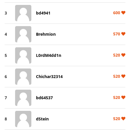
600
3
bd4941
570
4
Brehmion
520
5
L0rdM4dd1n
520
6
Chichar32314
520
7
bd64537
520
8
dStein