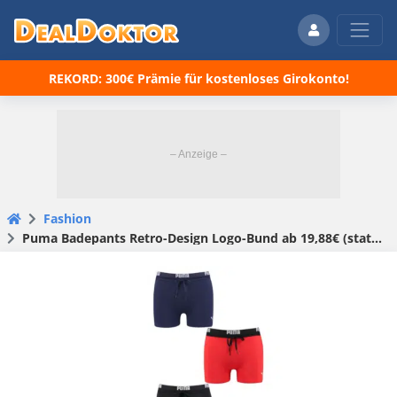
REKORD: 300€ Prämie für kostenloses Girokonto!
Fashion
Puma Badepants Retro-Design Logo-Bund ab 19,88€ (statt 28€)