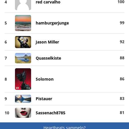
100
4
red carvalho
99
5
hamburgerjunge
92
6
Jason Miller
88
7
Quasselkiste
86
8
Solomon
83
9
Pistauer
81
10
Sassenach8785
Heartbeats sammeln?