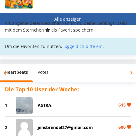
Alle anzeigen
Als angemeldeter Besucher kannst du deine Lieblings-Deals
mit dem Sternchen
als Favorit speichern.
Um die Favoriten zu nutzen,
logge dich bitte ein
.
Heartbeats
Votes
Die Top 10 User der Woche:
615
1
ASTRA.
600
2
jensbrendel27@gmail.com