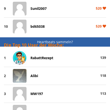
520
9
Sunil2007
520
10
bd65038
Heartbeats sammeln?
Die Top 10 User der Woche:
139
1
RabattRezept
118
2
Alibi
113
3
MW197