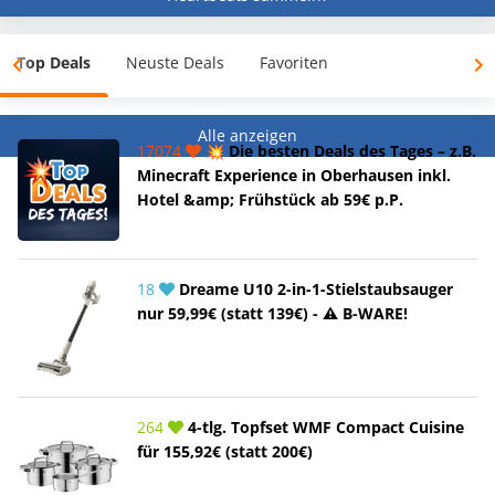
Top Deals
Neuste Deals
Favoriten
Alle anzeigen
17074
💥 Die besten Deals des Tages – z.B.
Minecraft Experience in Oberhausen inkl.
Hotel &amp; Frühstück ab 59€ p.P.
18
Dreame U10 2-in-1-Stielstaubsauger
nur 59,99€ (statt 139€) - ⚠️ B-WARE!
264
4-tlg. Topfset WMF Compact Cuisine
für 155,92€ (statt 200€)