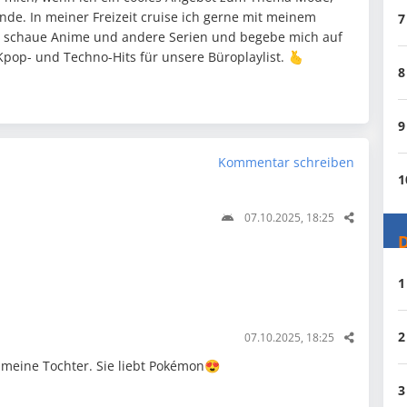
nde. In meiner Freizeit cruise ich gerne mit meinem
7
 schaue Anime und andere Serien und begebe mich auf
pop- und Techno-Hits für unsere Büroplaylist. 🫰
8
9
Kommentar schreiben
1
07.10.2025, 18:25
D
1
2
07.10.2025, 18:25
r meine Tochter. Sie liebt Pokémon😍
3