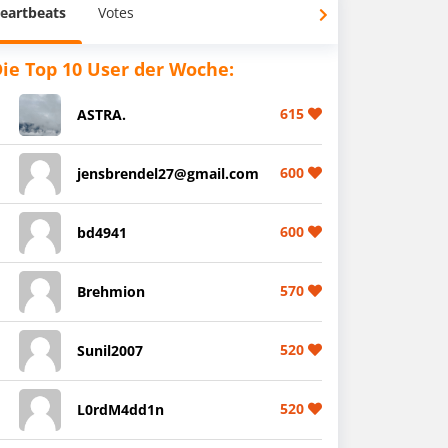
eartbeats
Votes
ie Top 10 User der Woche:
615
ASTRA.
600
jensbrendel27@gmail.com
600
bd4941
570
Brehmion
520
Sunil2007
520
L0rdM4dd1n