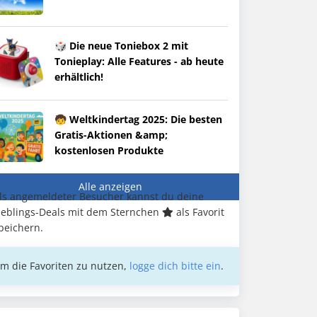
🎲 Die neue Toniebox 2 mit
Tonieplay: Alle Features - ab heute
erhältlich!
🧒 Weltkindertag 2025: Die besten
Gratis-Aktionen &amp;
kostenlosen Produkte
Alle anzeigen
ls angemeldeter Besucher kannst du deine
ieblings-Deals mit dem Sternchen
als Favorit
peichern.
m die Favoriten zu nutzen,
logge dich bitte ein
.