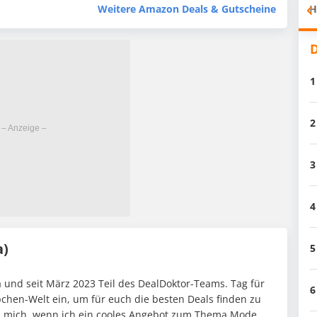
H
Weitere Amazon Deals & Gutscheine
D
1
2
3
4
a)
5
 und seit März 2023 Teil des DealDoktor-Teams. Tag für
6
pchen-Welt ein, um für euch die besten Deals finden zu
h mich, wenn ich ein cooles Angebot zum Thema Mode,