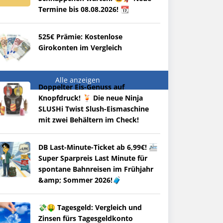
Termine bis 08.08.2026! 📆
525€ Prämie: Kostenlose
Girokonten im Vergleich
Alle anzeigen
Doppelter Eis-Genuss auf
Knopfdruck! 🍹 Die neue Ninja
SLUSHi Twist Slush-Eismaschine
mit zwei Behältern im Check!
DB Last-Minute-Ticket ab 6,99€! 🚈
Super Sparpreis Last Minute für
spontane Bahnreisen im Frühjahr
&amp; Sommer 2026!🧳
💸🤑 Tagesgeld: Vergleich und
Zinsen fürs Tagesgeldkonto