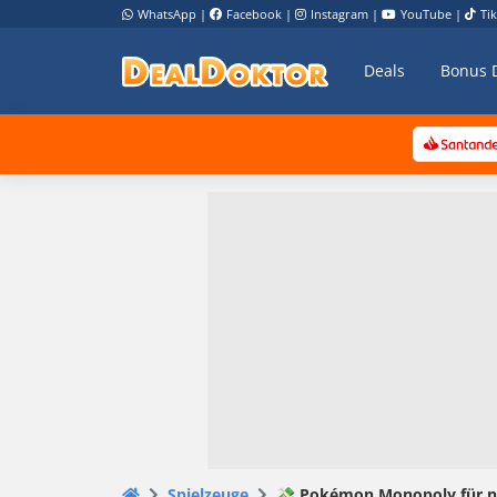
WhatsApp
|
Facebook
|
Instagram
|
YouTube
|
Ti
Deals
Bonus 
Spielzeuge
💸 Pokémon Monopoly für n