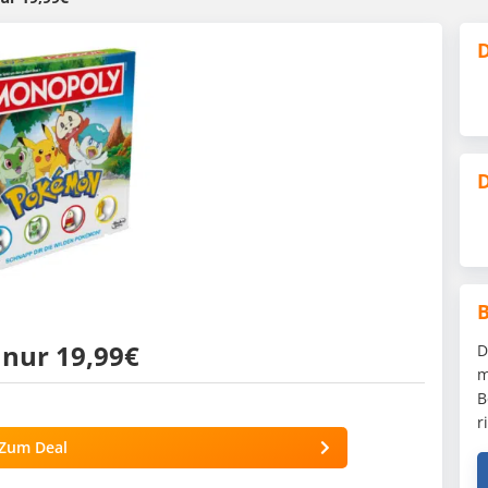
D
D
nur 19,99€
D
m
B
r
Zum Deal