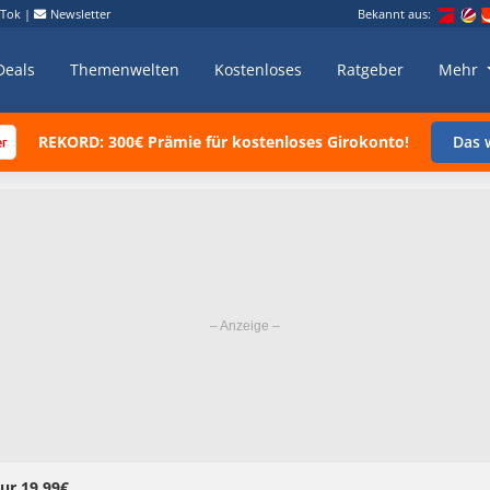
kTok
|
Newsletter
Bekannt aus:
Deals
Themenwelten
Kostenloses
Ratgeber
Mehr
REKORD: 300€ Prämie für kostenloses Girokonto!
Das w
ur 19,99€