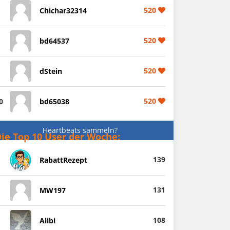
520
Chichar32314
520
bd64537
520
dStein
520
0
bd65038
Heartbeats sammeln?
ie Top 10 User der Woche:
139
RabattRezept
131
MW197
108
Alibi