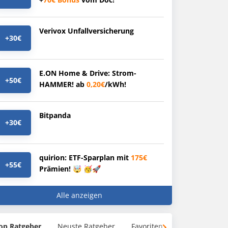
Verivox Unfallversicherung
+30€
E.ON Home & Drive: Strom-
+50€
HAMMER! ab
0,20€
/kWh!
Bitpanda
+30€
quirion: ETF-Sparplan mit
175€
+55€
Prämien! 🤯 🥳🚀
Alle anzeigen
op Ratgeber
Neuste Ratgeber
Favoriten