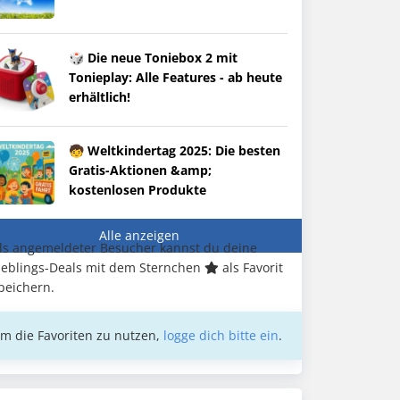
🎲 Die neue Toniebox 2 mit
Tonieplay: Alle Features - ab heute
erhältlich!
🧒 Weltkindertag 2025: Die besten
Gratis-Aktionen &amp;
kostenlosen Produkte
Alle anzeigen
ls angemeldeter Besucher kannst du deine
ieblings-Deals mit dem Sternchen
als Favorit
peichern.
m die Favoriten zu nutzen,
logge dich bitte ein
.