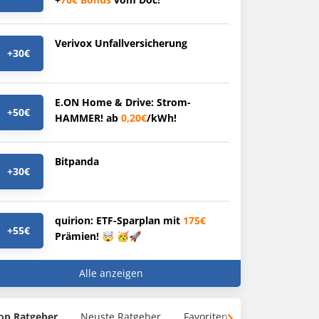
Verivox Unfallversicherung
+30€
E.ON Home & Drive: Strom-
+50€
HAMMER! ab
0,20€
/kWh!
Bitpanda
+30€
quirion: ETF-Sparplan mit
175€
+55€
Prämien! 🤯 🥳🚀
Alle anzeigen
op Ratgeber
Neuste Ratgeber
Favoriten