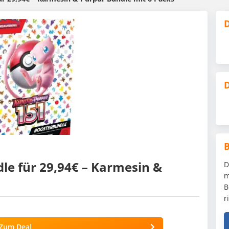
D
D
e für 29,94€ – Karmesin &
D
m
B
r
Zum Deal