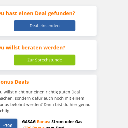
u hast einen Deal gefunden?
Deal einsenden
u willst beraten werden?
Zur Sprechstunde
Bonus Deals
u willst nicht nur einen richtig guten Deal
achen, sondern dafür auch noch mit einem
onus belohnt werden? Dann bist du hier genau
ichtig.
GASAG
Bonus
: Strom oder Gas
+70€
+
70€
Bonus
vom Doc!