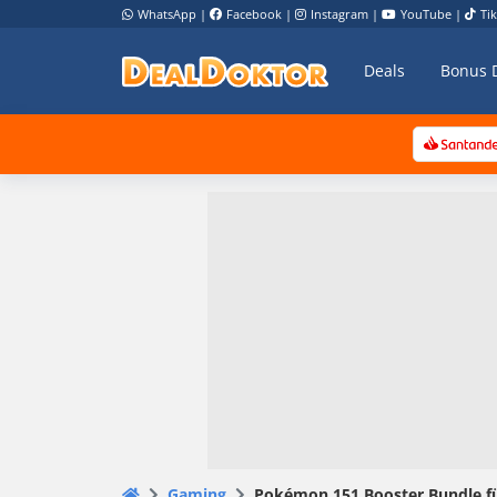
WhatsApp
|
Facebook
|
Instagram
|
YouTube
|
Ti
Deals
Bonus 
Gaming
Pokémon 151 Booster Bundle fü