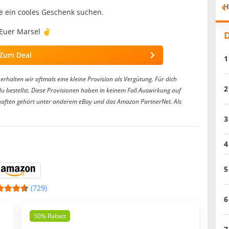
H
ie ein cooles Geschenk suchen.
 Euer Marsel ✌️
D
Zum Deal
1
erhalten wir oftmals eine kleine Provision als Vergütung. Für dich
2
du bestellst. Diese Provisionen haben in keinem Fall Auswirkung auf
aften gehört unter anderem eBay und das Amazon PartnerNet. Als
3
4
5
(729)
6
50% Rabatt