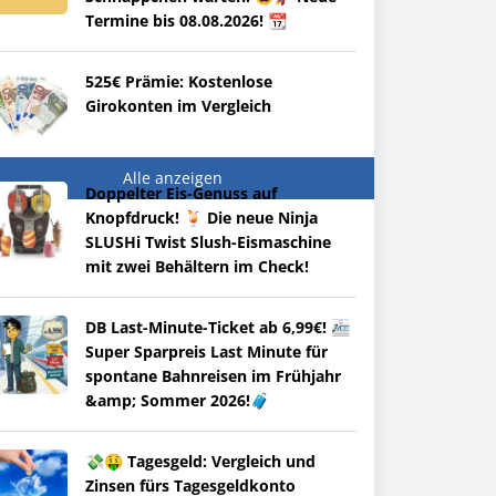
Termine bis 08.08.2026! 📆
525€ Prämie: Kostenlose
Girokonten im Vergleich
Alle anzeigen
Doppelter Eis-Genuss auf
Knopfdruck! 🍹 Die neue Ninja
SLUSHi Twist Slush-Eismaschine
mit zwei Behältern im Check!
DB Last-Minute-Ticket ab 6,99€! 🚈
Super Sparpreis Last Minute für
spontane Bahnreisen im Frühjahr
&amp; Sommer 2026!🧳
💸🤑 Tagesgeld: Vergleich und
Zinsen fürs Tagesgeldkonto