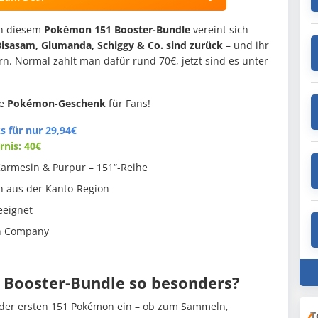
In diesem
Pokémon 151 Booster-Bundle
vereint sich
Bisasam, Glumanda, Schiggy & Co. sind zurück
– und ihr
rn. Normal zahlt man dafür rund 70€, jetzt sind es unter
te
Pokémon-Geschenk
für Fans!
 für nur 29,94€
rnis: 40€
Karmesin & Purpur – 151“-Reihe
on aus der Kanto-Region
eeignet
on Company
n
Booster-Bundle so besonders?
t der ersten 151 Pokémon ein – ob zum Sammeln,
T