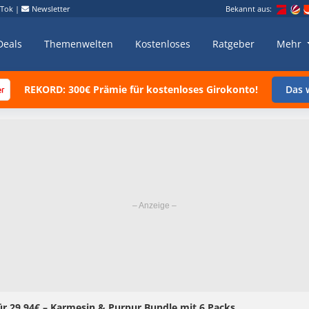
kTok
|
Newsletter
Bekannt aus:
Deals
Themenwelten
Kostenloses
Ratgeber
Mehr
REKORD: 300€ Prämie für kostenloses Girokonto!
Das w
r 29,94€ – Karmesin & Purpur Bundle mit 6 Packs