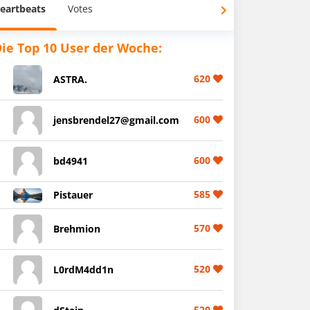
eartbeats
Votes
ie Top 10 User der Woche:
620
ASTRA.
600
jensbrendel27@gmail.com
600
bd4941
585
Pistauer
570
Brehmion
520
L0rdM4dd1n
520