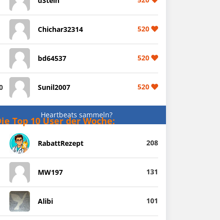
dStein
520
Chichar32314
520
bd64537
520
0
Sunil2007
Heartbeats sammeln?
ie Top 10 User der Woche:
208
RabattRezept
131
MW197
101
Alibi