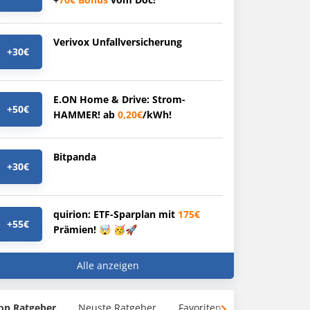
Verivox Unfallversicherung
+30€
E.ON Home & Drive: Strom-
+50€
HAMMER! ab
0,20€
/kWh!
Bitpanda
+30€
quirion: ETF-Sparplan mit
175€
+55€
Prämien! 🤯 🥳🚀
Alle anzeigen
op Ratgeber
Neuste Ratgeber
Favoriten