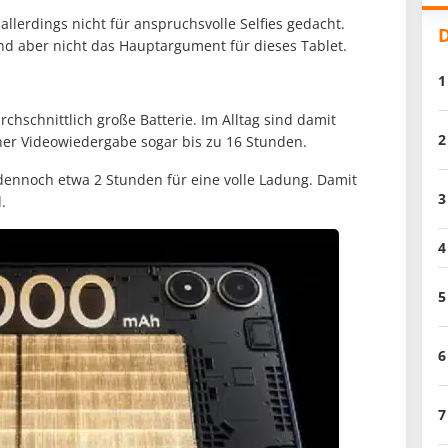
allerdings nicht für anspruchsvolle Selfies gedacht.
D
nd aber nicht das Hauptargument für dieses Tablet.
1
chschnittlich große Batterie. Im Alltag sind damit
2
ner Videowiedergabe sogar bis zu 16 Stunden.
 dennoch etwa 2 Stunden für eine volle Ladung. Damit
3
.
4
5
6
7