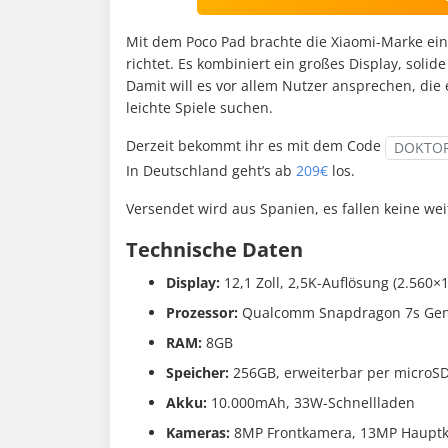
Mit dem Poco Pad brachte die Xiaomi-Marke ein
richtet. Es kombiniert ein großes Display, solid
Damit will es vor allem Nutzer ansprechen, die 
leichte Spiele suchen.
Derzeit bekommt ihr es mit dem Code
DOKTO
In Deutschland geht’s ab
209€
los.
Versendet wird aus Spanien, es fallen keine wei
Technische Daten
Display:
12,1 Zoll, 2,5K-Auflösung (2.560×1
Prozessor:
Qualcomm Snapdragon 7s Gen 
RAM:
8GB
Speicher:
256GB, erweiterbar per microS
Akku:
10.000mAh, 33W-Schnellladen
Kameras:
8MP Frontkamera, 13MP Haupt