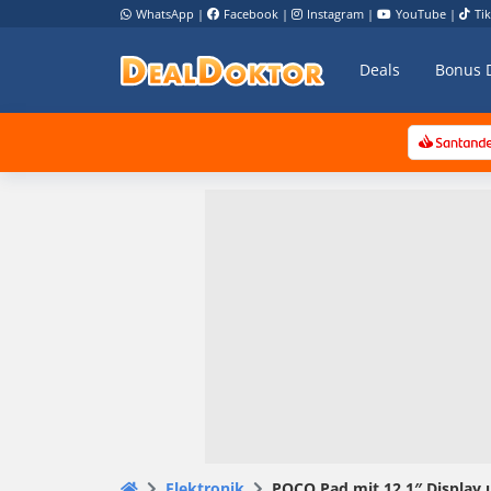
WhatsApp
|
Facebook
|
Instagram
|
YouTube
|
Ti
Deals
Bonus 
Elektronik
POCO Pad mit 12,1″ Display u