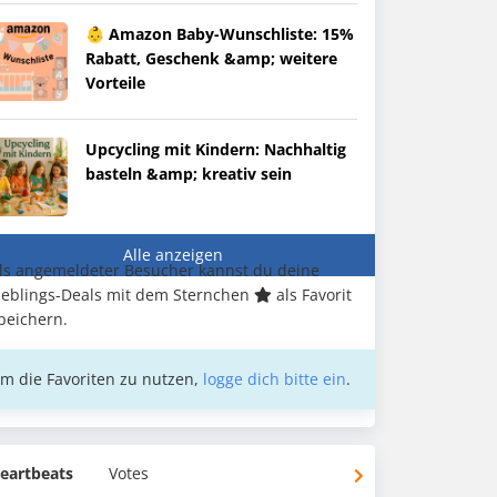
👶 Amazon Baby-Wunschliste: 15%
Rabatt, Geschenk &amp; weitere
Vorteile
Upcycling mit Kindern: Nachhaltig
basteln &amp; kreativ sein
Alle anzeigen
ls angemeldeter Besucher kannst du deine
ieblings-Deals mit dem Sternchen
als Favorit
peichern.
m die Favoriten zu nutzen,
logge dich bitte ein
.
eartbeats
Votes