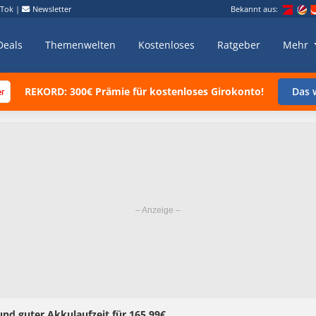
kTok
|
Newsletter
Bekannt aus:
Deals
Themenwelten
Kostenloses
Ratgeber
Mehr
REKORD: 300€ Prämie für kostenloses Girokonto!
Das w
nd guter Akkulaufzeit für 165,99€