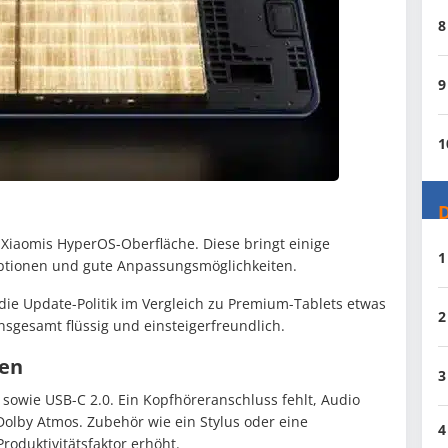
8
9
1
D
 Xiaomis HyperOS-Oberfläche. Diese bringt einige
1
Optionen und gute Anpassungsmöglichkeiten.
ie Update-Politik im Vergleich zu Premium-Tablets etwas
2
nsgesamt flüssig und einsteigerfreundlich.
ten
3
 sowie USB-C 2.0. Ein Kopfhöreranschluss fehlt, Audio
olby Atmos. Zubehör wie ein Stylus oder eine
4
Produktivitätsfaktor erhöht.