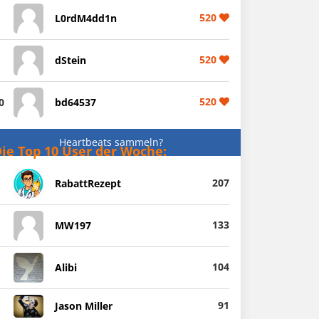
520
L0rdM4dd1n
520
dStein
520
0
bd64537
Heartbeats sammeln?
ie Top 10 User der Woche:
207
RabattRezept
133
MW197
104
Alibi
91
Jason Miller