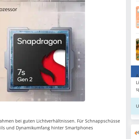
A
L
s
U
nahmen bei guten Lichtverhältnissen. Für Schnappschüsse
ails und Dynamikumfang hinter Smartphones
H