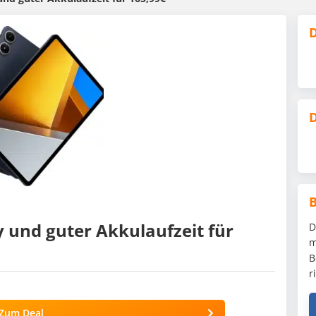
D
D
 und guter Akkulaufzeit für
D
m
B
r
Zum Deal