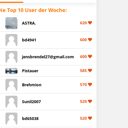
ie Top 10 User der Woche:
620
ASTRA.
600
bd4941
600
jensbrendel27@gmail.com
585
Pistauer
570
Brehmion
520
Sunil2007
520
bd65038