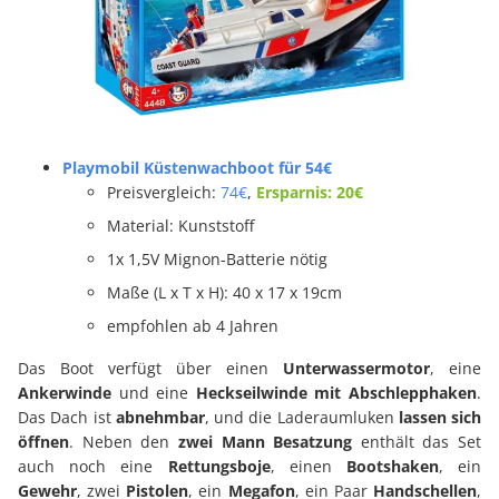
Playmobil Küstenwachboot für 54€
Preisvergleich:
74€
,
Ersparnis: 20€
Material: Kunststoff
1x 1,5V Mignon-Batterie nötig
Maße (L x T x H): 40 x 17 x 19cm
empfohlen ab 4 Jahren
Das Boot verfügt über einen
Unterwassermotor
, eine
Ankerwinde
und eine
Heckseilwinde mit Abschlepphaken
.
Das Dach ist
abnehmbar
, und die Laderaumluken
lassen sich
öffnen
. Neben den
zwei Mann Besatzung
enthält das Set
auch noch eine
Rettungsboje
, einen
Bootshaken
, ein
Gewehr
, zwei
Pistolen
, ein
Megafon
, ein Paar
Handschellen
,