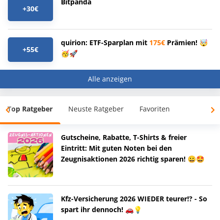
Bitpanda
+30€
quirion: ETF-Sparplan mit
175€
Prämien! 🤯
+55€
🥳🚀
Alle anzeigen
Top Ratgeber
Neuste Ratgeber
Favoriten
Gutscheine, Rabatte, T-Shirts & freier
Eintritt: Mit guten Noten bei den
Zeugnisaktionen 2026 richtig sparen! 😀🤩
Kfz-Versicherung 2026 WIEDER teurer!? - So
spart ihr dennoch! 🚗💡