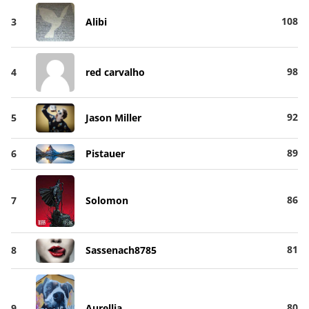
108
3
Alibi
98
4
red carvalho
92
5
Jason Miller
89
6
Pistauer
86
7
Solomon
81
8
Sassenach8785
80
9
Aurellia