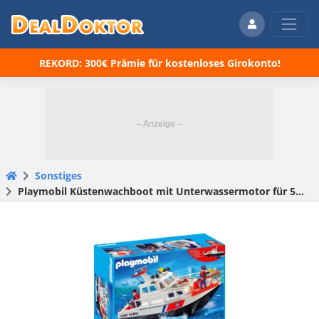
REKORD: 300€ Prämie für kostenloses Girokonto!
Sonstiges
Playmobil Küstenwachboot mit Unterwassermotor für 54€ (statt 74€)