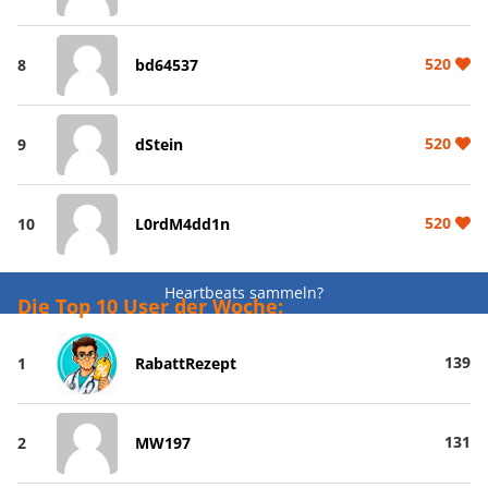
520
8
bd64537
520
9
dStein
520
10
L0rdM4dd1n
Heartbeats sammeln?
Die Top 10 User der Woche:
139
1
RabattRezept
131
2
MW197