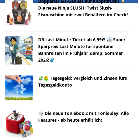
Doppelter Eis-Genuss auf Knopfdruck! 🍹
Die neue Ninja SLUSHi Twist Slush-
Eismaschine mit zwei Behältern im Check!
DB Last-Minute-Ticket ab 6,99€! 🚈 Super
Sparpreis Last Minute für spontane
Bahnreisen im Frühjahr &amp; Sommer
2026!🧳
💸🤑 Tagesgeld: Vergleich und Zinsen fürs
Tagesgeldkonto
🎲 Die neue Toniebox 2 mit Tonieplay: Alle
Features - ab heute erhältlich!