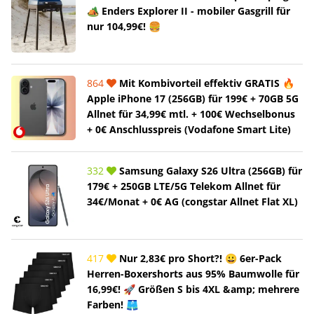
🏕️ Enders Explorer II - mobiler Gasgrill für
nur 104,99€! 🍔
864
Mit Kombivorteil effektiv GRATIS 🔥
Apple iPhone 17 (256GB) für 199€ + 70GB 5G
Allnet für 34,99€ mtl. + 100€ Wechselbonus
+ 0€ Anschlusspreis (Vodafone Smart Lite)
332
Samsung Galaxy S26 Ultra (256GB) für
179€ + 250GB LTE/5G Telekom Allnet für
34€/Monat + 0€ AG (congstar Allnet Flat XL)
417
Nur 2,83€ pro Short?! 😀 6er-Pack
Herren-Boxershorts aus 95% Baumwolle für
16,99€! 🚀 Größen S bis 4XL &amp; mehrere
Farben! 🩳