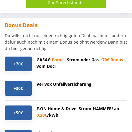
Zur Sprechstunde
Bonus Deals
Du willst nicht nur einen richtig guten Deal machen, sondern
dafür auch noch mit einem Bonus belohnt werden? Dann bist
du hier genau richtig.
GASAG
Bonus
: Strom oder Gas +
70€
Bonus
+70€
vom Doc!
Verivox Unfallversicherung
+30€
E.ON Home & Drive: Strom-HAMMER! ab
+50€
0,20€
/kWh!