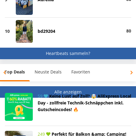
80
10
bd29204
Heartbeats sammeln?
Top Deals
Neuste Deals
Favoriten
Alle anzeigen
59
Keine Lust auf Zoll? 🤯 AliExpress Local
Day - zollfreie Technik-Schnäppchen inkl.
Gutscheincodes! 🔥
249
Perfekt für Balkon &amp; Camping!