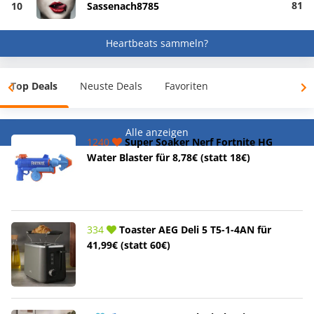
81
10
Sassenach8785
Heartbeats sammeln?
Top Deals
Neuste Deals
Favoriten
Alle anzeigen
1240
Super Soaker Nerf Fortnite HG
Water Blaster für 8,78€ (statt 18€)
334
Toaster AEG Deli 5 T5-1-4AN für
41,99€ (statt 60€)