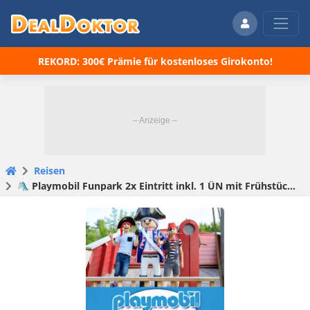
REKORD: 300€ Prämie für kostenloses Girokonto!
Reisen
🛝 Playmobil Funpark 2x Eintritt inkl. 1 ÜN mit Frühstück ab 54,50€ pro Person – 2 Kinder & 2 Erwachsene nur 218€