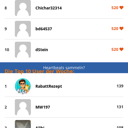
520
8
Chichar32314
520
9
bd64537
520
10
dStein
Heartbeats sammeln?
Die Top 10 User der Woche:
139
1
RabattRezept
131
2
MW197
108
3
Alibi