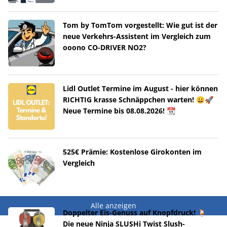
Tom by TomTom vorgestellt: Wie gut ist der
neue Verkehrs-Assistent im Vergleich zum
ooono CO-DRIVER NO2?
Lidl Outlet Termine im August - hier können
RICHTIG krasse Schnäppchen warten! 😀🚀
Neue Termine bis 08.08.2026! 📆
525€ Prämie: Kostenlose Girokonten im
Vergleich
Alle anzeigen
Doppelter Eis-Genuss auf Knopfdruck! 🍹
Die neue Ninja SLUSHi Twist Slush-