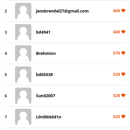
600
2
jensbrendel27@gmail.com
600
3
bd4941
570
4
Brehmion
520
5
bd65038
520
6
Sunil2007
520
7
L0rdM4dd1n