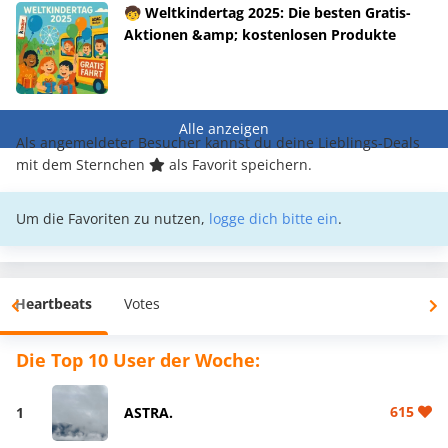
🧒 Weltkindertag 2025: Die besten Gratis-
Aktionen &amp; kostenlosen Produkte
Alle anzeigen
Als angemeldeter Besucher kannst du deine Lieblings-Deals
mit dem Sternchen
als Favorit speichern.
Um die Favoriten zu nutzen,
logge dich bitte ein
.
Heartbeats
Votes
Die Top 10 User der Woche:
615
1
ASTRA.