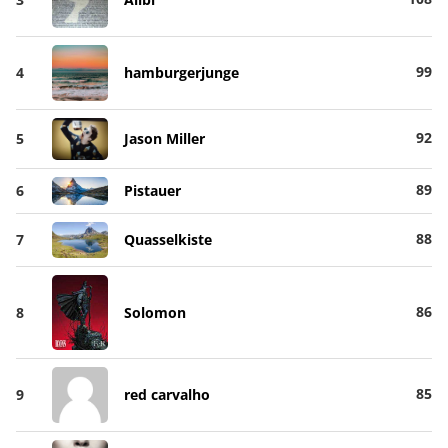
99
4
hamburgerjunge
92
5
Jason Miller
89
6
Pistauer
88
7
Quasselkiste
86
8
Solomon
85
9
red carvalho