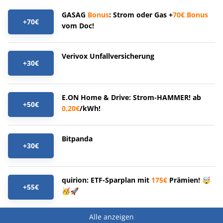
GASAG
Bonus
: Strom oder Gas +
70€
Bonus
+70€
vom Doc!
Verivox Unfallversicherung
+30€
E.ON Home & Drive: Strom-HAMMER! ab
+50€
0,20€
/kWh!
Bitpanda
+30€
quirion: ETF-Sparplan mit
175€
Prämien! 🤯
+55€
🥳🚀
Alle anzeigen