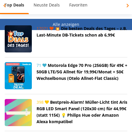
Top Deals
Neuste Deals
Favoriten
Alle anzeigen
17071
💥 Die besten Deals des Tages – z.B.
Last-Minute DB-Tickets schon ab 6,99€
71
Motorola Edge 70 Pro (256GB) für 49€ +
50GB LTE/5G Allnet für 19,99€/Monat + 50€
Wechselbonus (Otelo Allnet-Flat Classic)
398
Bestpreis-Alarm! Müller-Licht tint Aris
RGB LED Smart Panel (120x30 cm) für 44,99€
(statt 115€) 💡 Philips Hue oder Amazon
Alexa kompatibel