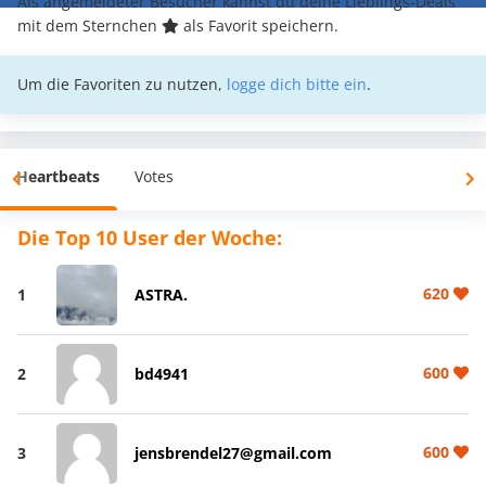
Als angemeldeter Besucher kannst du deine Lieblings-Deals
mit dem Sternchen
als Favorit speichern.
Um die Favoriten zu nutzen,
logge dich bitte ein
.
Heartbeats
Votes
Die Top 10 User der Woche:
620
1
ASTRA.
600
2
bd4941
600
3
jensbrendel27@gmail.com