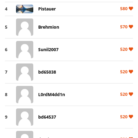
580
4
Pistauer
570
5
Brehmion
520
6
Sunil2007
520
7
bd65038
520
8
L0rdM4dd1n
520
9
bd64537