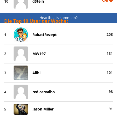
520
10
dStein
Heartbeats sammeln?
Die Top 10 User der Woche:
208
1
RabattRezept
131
2
MW197
101
3
Alibi
98
4
red carvalho
91
5
Jason Miller