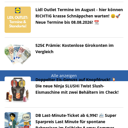
Lidl Outlet Termine im August - hier können
RICHTIG krasse Schnäppchen warten! 😀🚀
Neue Termine bis 08.08.2026! 📆
525€ Prämie: Kostenlose Girokonten im
Vergleich
Alle anzeigen
Doppelter Eis-Genuss auf Knopfdruck! 🍹
Die neue Ninja SLUSHi Twist Slush-
Eismaschine mit zwei Behältern im Check!
DB Last-Minute-Ticket ab 6,99€! 🚈 Super
Sparpreis Last Minute für spontane
Bahnreisen im Frühjahr &amp; Sommer