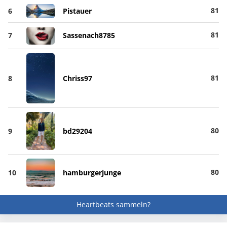
81
6
Pistauer
81
7
Sassenach8785
81
8
Chriss97
80
9
bd29204
80
10
hamburgerjunge
Heartbeats sammeln?