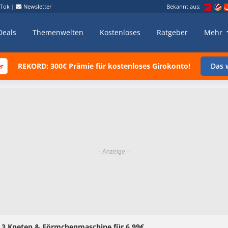
kTok
|
Newsletter
Bekannt aus:
Deals
Themenwelten
Kostenloses
Ratgeber
Mehr
REKORD: 300€ Prämie für kostenloses Girokonto!
Das w
t 3 Kneten & Förmchenmaschine für 6,99€