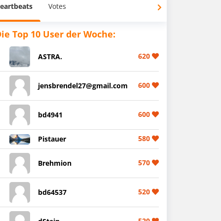
eartbeats
Votes
ie Top 10 User der Woche:
620
ASTRA.
600
jensbrendel27@gmail.com
600
bd4941
580
Pistauer
570
Brehmion
520
bd64537
520