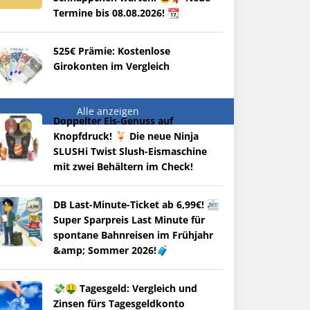
Termine bis 08.08.2026! 📆
525€ Prämie: Kostenlose
Girokonten im Vergleich
Alle anzeigen
Doppelter Eis-Genuss auf
Knopfdruck! 🍹 Die neue Ninja
SLUSHi Twist Slush-Eismaschine
mit zwei Behältern im Check!
DB Last-Minute-Ticket ab 6,99€! 🚈
Super Sparpreis Last Minute für
spontane Bahnreisen im Frühjahr
&amp; Sommer 2026!🧳
💸🤑 Tagesgeld: Vergleich und
Zinsen fürs Tagesgeldkonto