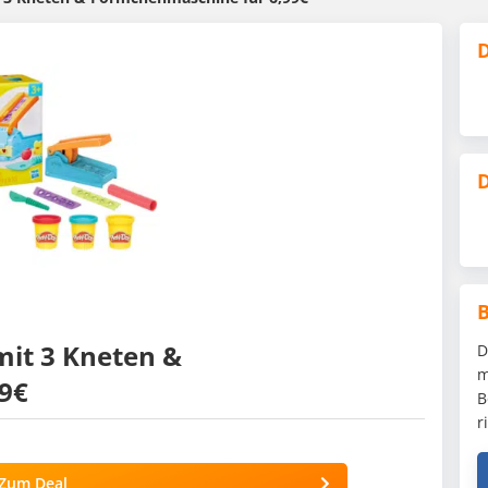
D
D
mit 3 Kneten &
D
m
9€
B
r
Zum Deal