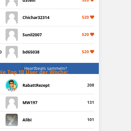
dStein
520
Chichar32314
520
Sunil2007
520
0
bd65038
Heartbeats sammeln?
ie Top 10 User der Woche:
208
RabattRezept
131
MW197
101
Alibi