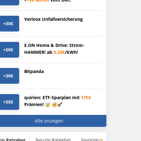
Verivox Unfallversicherung
+30€
E.ON Home & Drive: Strom-
+50€
HAMMER! ab
0,20€
/kWh!
Bitpanda
+30€
quirion: ETF-Sparplan mit
175€
+55€
Prämien! 🤯 🥳🚀
Alle anzeigen
op Ratgeber
Neuste Ratgeber
Favoriten