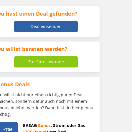
u hast einen Deal gefunden?
Deal einsenden
u willst beraten werden?
Zur Sprechstunde
Bonus Deals
u willst nicht nur einen richtig guten Deal
achen, sondern dafür auch noch mit einem
onus belohnt werden? Dann bist du hier genau
ichtig.
GASAG
Bonus
: Strom oder Gas
+70€
+
70€
Bonus
vom Doc!