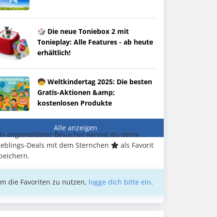
🎲 Die neue Toniebox 2 mit
Tonieplay: Alle Features - ab heute
erhältlich!
🧒 Weltkindertag 2025: Die besten
Gratis-Aktionen &amp;
kostenlosen Produkte
Alle anzeigen
ls angemeldeter Besucher kannst du deine
ieblings-Deals mit dem Sternchen
als Favorit
peichern.
m die Favoriten zu nutzen,
logge dich bitte ein
.