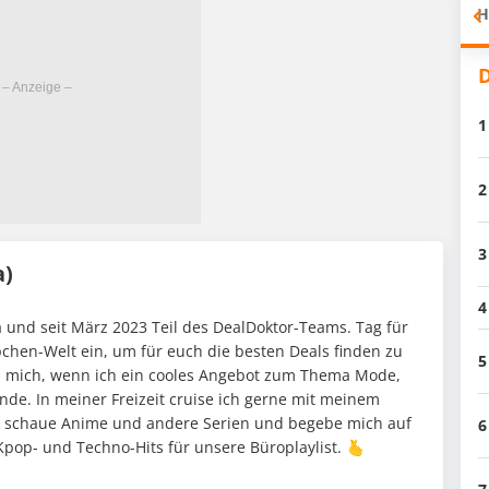
H
D
1
2
3
a)
4
 und seit März 2023 Teil des DealDoktor-Teams. Tag für
pchen-Welt ein, um für euch die besten Deals finden zu
5
h mich, wenn ich ein cooles Angebot zum Thema Mode,
nde. In meiner Freizeit cruise ich gerne mit meinem
 schaue Anime und andere Serien und begebe mich auf
6
pop- und Techno-Hits für unsere Büroplaylist. 🫰