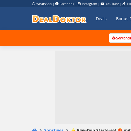
WhatsApp
|
Facebook
|
Instagram
|
YouTube
|
Ti
Deals
Bonus 
Sonstiges
⭐️ Play-Doh Starterset 😍 mi