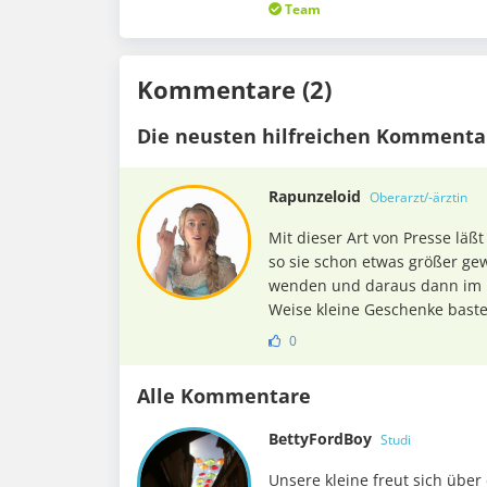
Team
Kommentare (2)
Die neusten hilfreichen Kommenta
Rapunzeloid
Oberarzt/-ärztin
Mit dieser Art von Presse läß
so sie schon etwas größer gew
wen­den und daraus dann im 
Weise kleine Ge­schenke baste
0
Alle Kommentare
BettyFordBoy
Studi
Unsere kleine freut sich über