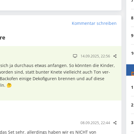
7
8
Kommentar schreiben
9
re
1
14.09.2025, 22:56
t sich ja durchaus etwas anfangen. So könnten die Kinder,
orden sind, statt bunter Knete vielleicht auch Ton ver­
D
Backofen einige Dekofiguren brennen und auf diese
ln. 🤔
1
2
3
08.09.2025, 22:44
 das Set sehr. allerdings haben wir es NICHT von