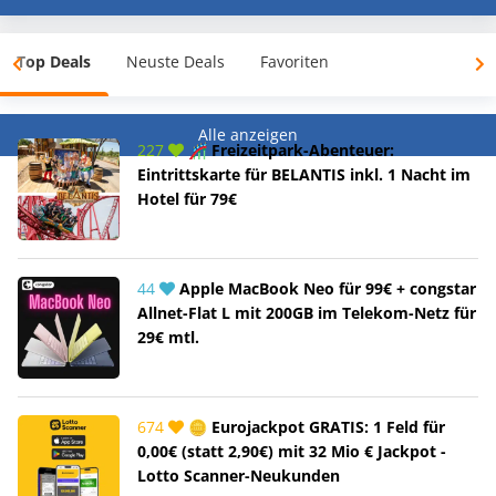
Top Deals
Neuste Deals
Favoriten
Alle anzeigen
227
🎢 Freizeitpark-Abenteuer:
Eintrittskarte für BELANTIS inkl. 1 Nacht im
Hotel für 79€
44
Apple MacBook Neo für 99€ + congstar
Allnet-Flat L mit 200GB im Telekom-Netz für
29€ mtl.
674
🪙 Eurojackpot GRATIS: 1 Feld für
0,00€ (statt 2,90€) mit 32 Mio € Jackpot -
Lotto Scanner-Neukunden