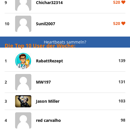
520
9
Chichar32314
520
10
Sunil2007
Heartbeats sammeln?
Die Top 10 User der Woche:
139
1
RabattRezept
131
2
MW197
103
3
Jason Miller
98
4
red carvalho