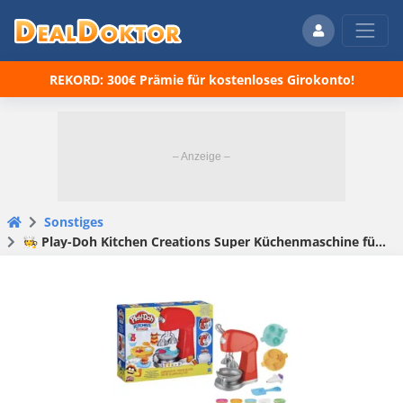
REKORD: 300€ Prämie für kostenloses Girokonto!
Sonstiges
🧑‍🍳 Play-Doh Kitchen Creations Super Küchenmaschine für nur 7,99€