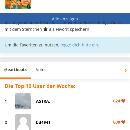
Alle anzeigen
Als angemeldeter Besucher kannst du deine Lieblings-Deals
mit dem Sternchen
als Favorit speichern.
Um die Favoriten zu nutzen,
logge dich bitte ein
.
Heartbeats
Votes
Die Top 10 User der Woche:
624
1
ASTRA.
600
2
bd4941