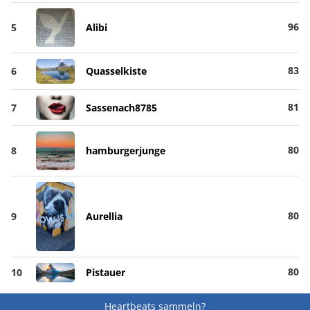
96
5
Alibi
83
6
Quasselkiste
81
7
Sassenach8785
80
8
hamburgerjunge
80
9
Aurellia
80
10
Pistauer
Heartbeats sammeln?