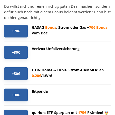
Du willst nicht nur einen richtig guten Deal machen, sondern
dafür auch noch mit einem Bonus belohnt werden? Dann bist
du hier genau richtig.
GASAG
Bonus
: Strom oder Gas +
70€
Bonus
+70€
vom Doc!
Verivox Unfallversicherung
+30€
E.ON Home & Drive: Strom-HAMMER! ab
+50€
0,20€
/kWh!
Bitpanda
+30€
quirion: ETF-Sparplan mit
175€
Prämien! 🤯