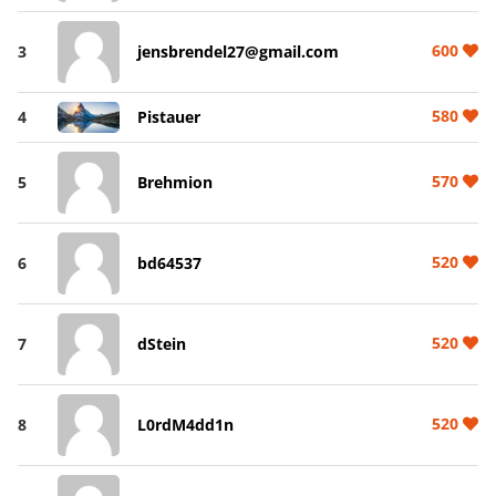
600
3
jensbrendel27@gmail.com
580
4
Pistauer
570
5
Brehmion
520
6
bd64537
520
7
dStein
520
8
L0rdM4dd1n