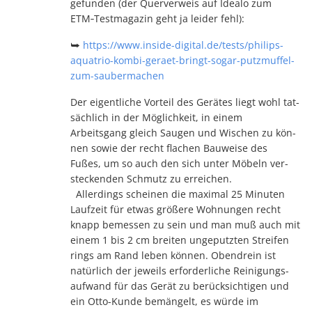
gefunden (der Querverweis auf Idealo zum
ETM‑Test­ma­ga­zin geht ja leider fehl):
⮩
https://www.inside-digital.de/tests/philips-
aquatrio-kombi-geraet-bringt-sogar-putzmuffel-
zum-saubermachen
Der eigent­li­che Vorteil des Gerätes liegt wohl tat­
säch­lich in der Mög­lich­keit, in ei­nem
Arbeitsgang gleich Sau­gen und Wischen zu kön­
nen sowie der recht fla­chen Bau­weise des
Fußes, um so auch den sich unter Möbeln ver­
stecken­den Schmutz zu erreichen.
Allerdings scheinen die maxi­­mal 25 Minu­ten
Lauf­­zeit für etwas grö­­ßere Woh­­nun­­gen recht
knapp be­mes­sen zu sein und man muß auch mit
einem 1 bis 2 cm brei­ten un­ge­putz­ten Strei­­fen
rings am Rand le­ben können. Oben­drein ist
natürlich der jeweils er­for­der­li­che Rei­ni­gungs­
auf­wand für das Gerät zu berücksichtigen und
ein Otto-Kunde be­män­gelt, es würde im