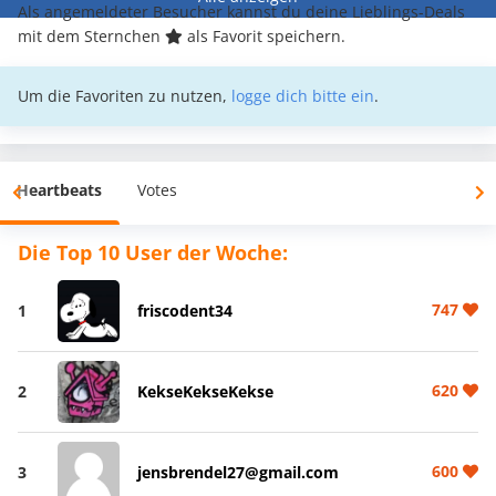
Als angemeldeter Besucher kannst du deine Lieblings-Deals
mit dem Sternchen
als Favorit speichern.
Um die Favoriten zu nutzen,
logge dich bitte ein
.
Heartbeats
Votes
Die Top 10 User der Woche:
747
1
friscodent34
620
2
KekseKekseKekse
600
3
jensbrendel27@gmail.com