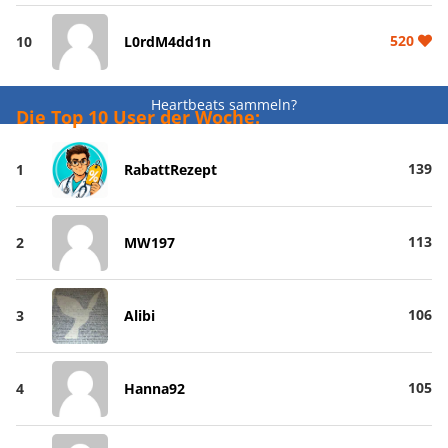
520
10
L0rdM4dd1n
Heartbeats sammeln?
Die Top 10 User der Woche:
139
1
RabattRezept
113
2
MW197
106
3
Alibi
105
4
Hanna92