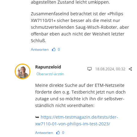
abgestellten Zustand leicht umkippen.
Zusammenfaselnd betrachtet ist der »Philips
XW7110/01« sicher bes­ser als die meist nur
schmutz­ver­tei­len­den Saug-Wisch-Ro­bo­ter, aber
offen­bar eben auch nicht der Weis­heit letzter
Schluß.
Antworten
0
Rapunzeloid
18.08.2024, 00:32
Oberarzt/-ärztin
Meine direkte Suche auf der ETM‑Netz­seite
förderte den o. g. Test­bericht jetzt nun doch
zu­tage und so möchte ich ihn dir selbst­ver­
ständ­lich nicht vor­ent­hal­ten:
⮩
https://etm-testmagazin.de/tests/der-
xw7110-01-von-philips-im-test-2023/
Antworten
0