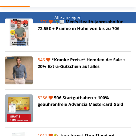
Alle anzeigen
1370
🏋️‍♂️📰 Men's Health Jahresabo für
72,55€ + Prämie in Höhe von bis zu 70€
846
*Kranke Preise* Hemden.de: Sale +
20% Extra-Gutschein auf alles
3256
50€ Startguthaben + 100%
gebührenfreie Advanzia Mastercard Gold
1011
🏡 tesa Insect Stop Standard