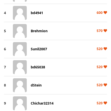
600
4
bd4941
570
5
Brehmion
520
6
Sunil2007
520
7
bd65038
520
8
dStein
520
9
Chichar32314