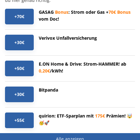
du hier genau richtig.
GASAG
Bonus
: Strom oder Gas +
70€
Bonus
+70€
vom Doc!
Verivox Unfallversicherung
+30€
E.ON Home & Drive: Strom-HAMMER! ab
+50€
0,20€
/kWh!
Bitpanda
+30€
quirion: ETF-Sparplan mit
175€
Prämien! 🤯
+55€
🥳🚀
Alle anzeigen