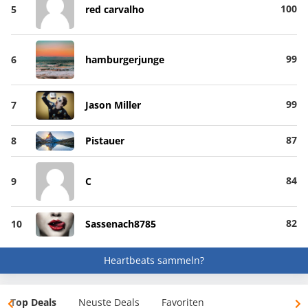
100
5
red carvalho
99
6
hamburgerjunge
99
7
Jason Miller
87
8
Pistauer
84
9
C
82
10
Sassenach8785
Heartbeats sammeln?
Top Deals
Neuste Deals
Favoriten