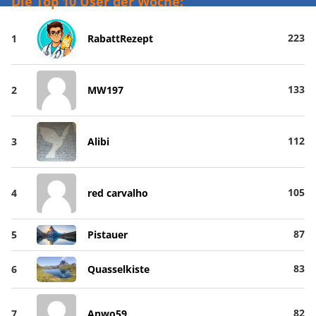
Die Top 10 User der Woche:
223
1
RabattRezept
133
2
MW197
112
3
Alibi
105
4
red carvalho
87
5
Pistauer
83
6
Quasselkiste
82
7
Anwo59