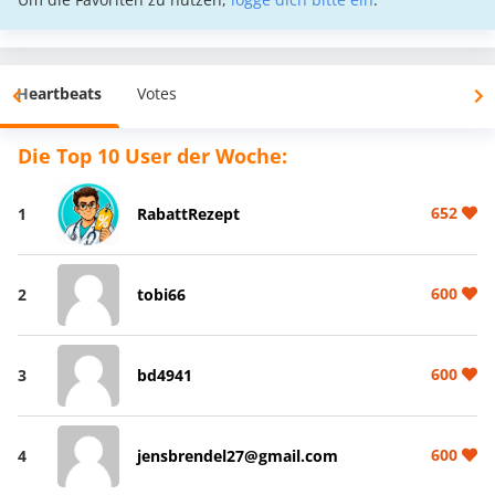
Heartbeats
Votes
Die Top 10 User der Woche:
652
1
RabattRezept
600
2
tobi66
600
3
bd4941
600
4
jensbrendel27@gmail.com