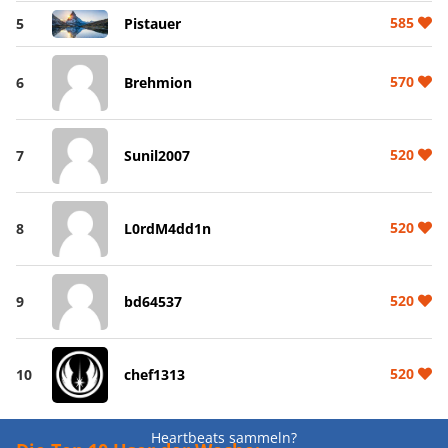
585
5
Pistauer
570
6
Brehmion
520
7
Sunil2007
520
8
L0rdM4dd1n
520
9
bd64537
520
10
chef1313
Heartbeats sammeln?