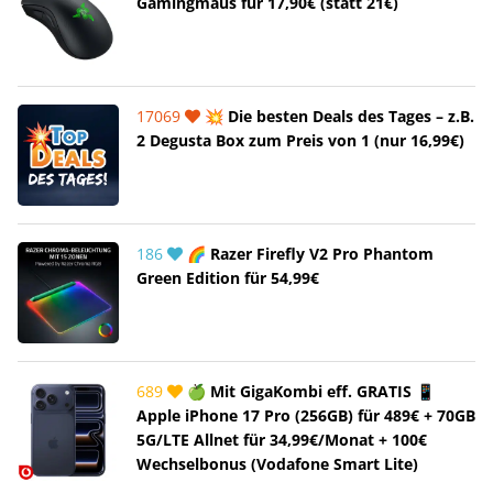
Gamingmaus für 17,90€ (statt 21€)
17069
💥 Die besten Deals des Tages – z.B.
2 Degusta Box zum Preis von 1 (nur 16,99€)
186
🌈 Razer Firefly V2 Pro Phantom
Green Edition für 54,99€
689
🍏 Mit GigaKombi eff. GRATIS 📱
Apple iPhone 17 Pro (256GB) für 489€ + 70GB
5G/LTE Allnet für 34,99€/Monat + 100€
Wechselbonus (Vodafone Smart Lite)