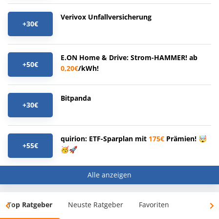
Verivox Unfallversicherung
+30€
E.ON Home & Drive: Strom-HAMMER! ab
+50€
0,20€
/kWh!
Bitpanda
+30€
quirion: ETF-Sparplan mit
175€
Prämien! 🤯
+55€
🥳🚀
Alle anzeigen
Top Ratgeber
Neuste Ratgeber
Favoriten