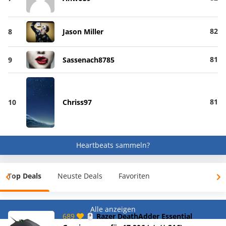
82
8
Jason Miller
81
9
Sassenach8785
81
10
Chriss97
Heartbeats sammeln?
Top Deals
Neuste Deals
Favoriten
Alle anzeigen
689
🖱️ Razer DeathAdder Essential