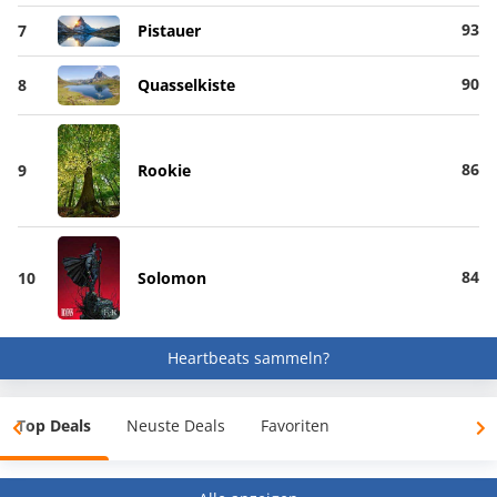
93
7
Pistauer
90
8
Quasselkiste
86
9
Rookie
84
10
Solomon
Heartbeats sammeln?
Top Deals
Neuste Deals
Favoriten