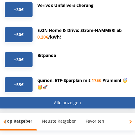
Verivox Unfallversicherung
+30€
E.ON Home & Drive: Strom-HAMMER! ab
+50€
0,20€
/kWh!
Bitpanda
+30€
quirion: ETF-Sparplan mit
175€
Prämien! 🤯
+55€
🥳🚀
Alle anzeigen
Top Ratgeber
Neuste Ratgeber
Favoriten