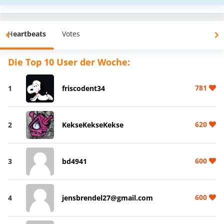
Heartbeats
Votes
Die Top 10 User der Woche:
781
1
friscodent34
620
2
KekseKekseKekse
600
3
bd4941
600
4
jensbrendel27@gmail.com