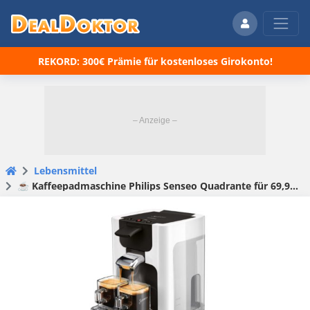
REKORD: 300€ Prämie für kostenloses Girokonto!
Lebensmittel
☕️ Kaffeepadmaschine Philips Senseo Quadrante für 69,99€ (statt 110€) in der Farbe rot und weiß