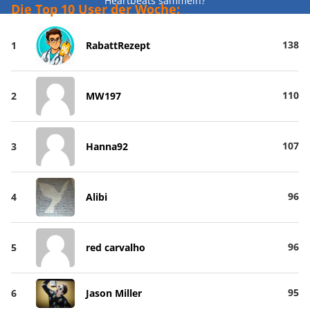
Heartbeats sammeln?
Die Top 10 User der Woche:
138
1
RabattRezept
110
2
MW197
107
3
Hanna92
96
4
Alibi
96
5
red carvalho
95
6
Jason Miller