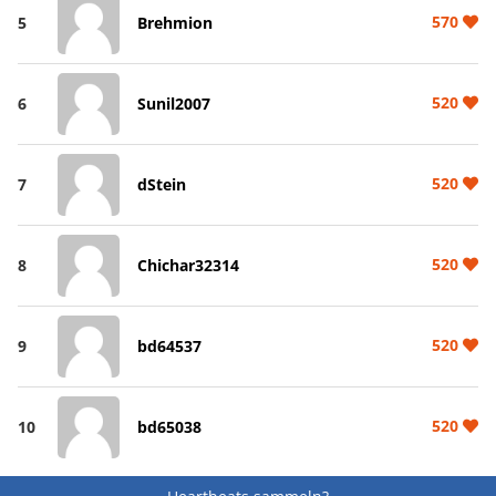
570
5
Brehmion
520
6
Sunil2007
520
7
dStein
520
8
Chichar32314
520
9
bd64537
520
10
bd65038