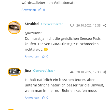
würde….lieber nen Vollautomaten
Antworten
0
Strubbel
Oberarzt/-ärztin
26.10.2022, 12:33
@axduwe:
Du musst ja nicht die greislichen Senseo Pads
kaufen. Die von Gut&Günstig z.B. schmecken
richtig gut. 🙂
Antworten
0
Jinx
Oberarzt/-ärztin
28.10.2022, 17:33
Ist halt natürlich ein bisschen teurer, aber
unterm Striche natürlich besser für die Umwelt,
wenn man immer nur Bohnen kaufen muss
Antworten
0