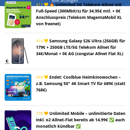
Alle anzeigen
411
🔥 Unlimited 5G Telekom Allnet mit
Full-Speed (300Mbit/s) für 34,95€ mtl. + 0€
Anschlusspreis (Telekom MagentaMobil XL
von freenet)
416
Samsung Galaxy S26 Ultra (256GB) für
179€ + 250GB LTE/5G Telekom Allnet für
34€/Monat + 0€ AG (congstar Allnet Flat XL)
444
Endet: Coolblue Heimkinowochen –
z.B. Samsung 50" 4K Smart TV für 689€ (statt
768€)
778
Unlimited Mobile – unlimitierte Daten
inkl. o2 Allnet-Flat bereits ab 14,99€ ✅ auch
monatlich kündbar ✅