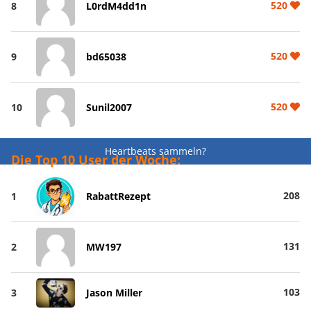
520
8
L0rdM4dd1n
520
9
bd65038
520
10
Sunil2007
Heartbeats sammeln?
Die Top 10 User der Woche:
208
1
RabattRezept
131
2
MW197
103
3
Jason Miller