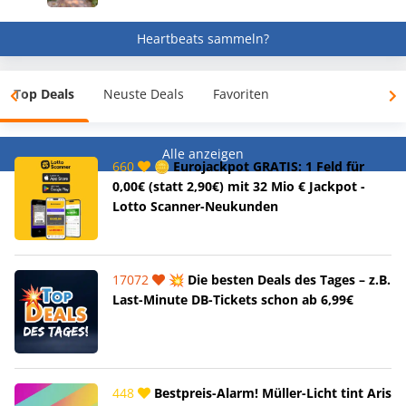
Heartbeats sammeln?
Top Deals
Neuste Deals
Favoriten
Alle anzeigen
660
🪙 Eurojackpot GRATIS: 1 Feld für
0,00€ (statt 2,90€) mit 32 Mio € Jackpot -
Lotto Scanner-Neukunden
17072
💥 Die besten Deals des Tages – z.B.
Last-Minute DB-Tickets schon ab 6,99€
448
Bestpreis-Alarm! Müller-Licht tint Aris