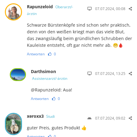
Rapunzeloid
Oberarzt/-
07.07.2024, 00:08
ärztin
Schwarze Bürstenköpfe sind schon sehr praktisch,
denn von den weißen kriegt man das viele Blut,
das zwangsläufig beim gründlichen Schrubben der
Kauleiste entsteht, oft gar nicht mehr ab. 😁🩸
Antworten
0
Darthsimon
07.07.2024, 13:25
Assistenzarzt/-ärztin
@Rapunzeloid: Aua!
Antworten
0
xeroxx3
Studi
07.07.2024, 09:02
guter Preis, gutes Produkt 👍
Antworten
0