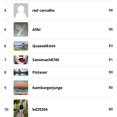
98
4
red carvalho
96
5
Alibi
83
6
Quasselkiste
81
7
Sassenach8785
80
8
Pistauer
80
9
hamburgerjunge
80
10
bd29204