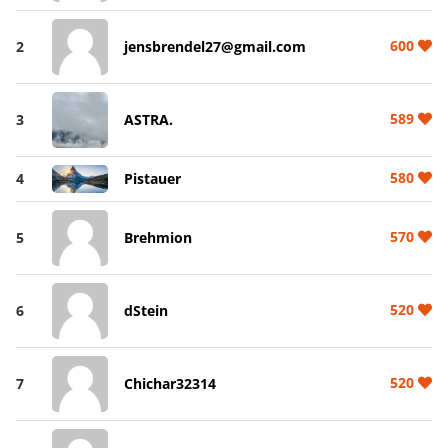
600
2
jensbrendel27@gmail.com
589
3
ASTRA.
580
4
Pistauer
570
5
Brehmion
520
6
dStein
520
7
Chichar32314