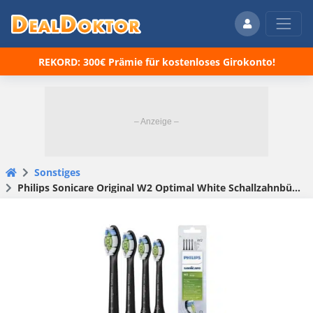
REKORD: 300€ Prämie für kostenloses Girokonto!
Sonstiges
Philips Sonicare Original W2 Optimal White Schallzahnbürstenköpfe – 8er-Pack in Schwarz für 19,99€ (statt 25€)