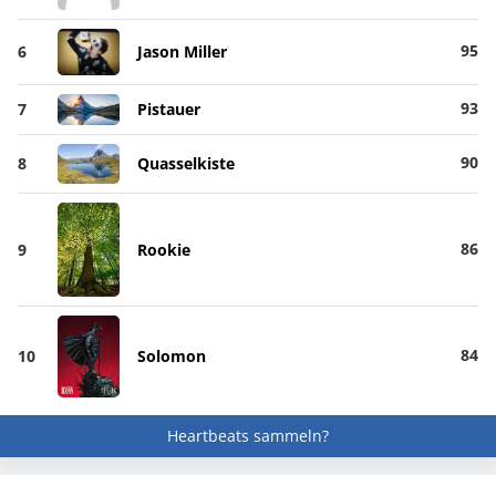
95
6
Jason Miller
93
7
Pistauer
90
8
Quasselkiste
86
9
Rookie
84
10
Solomon
Heartbeats sammeln?