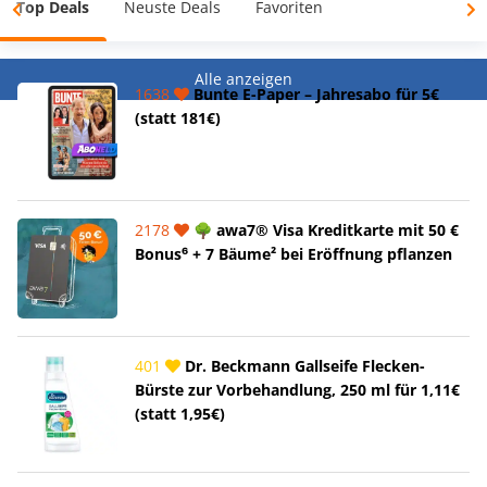
Top Deals
Neuste Deals
Favoriten
Alle anzeigen
1638
Bunte E-Paper – Jahresabo für 5€
(statt 181€)
2178
🌳 awa7® Visa Kreditkarte mit 50 €
Bonus⁶ + 7 Bäume² bei Eröffnung pflanzen
401
Dr. Beckmann Gallseife Flecken-
Bürste zur Vorbehandlung, 250 ml für 1,11€
(statt 1,95€)