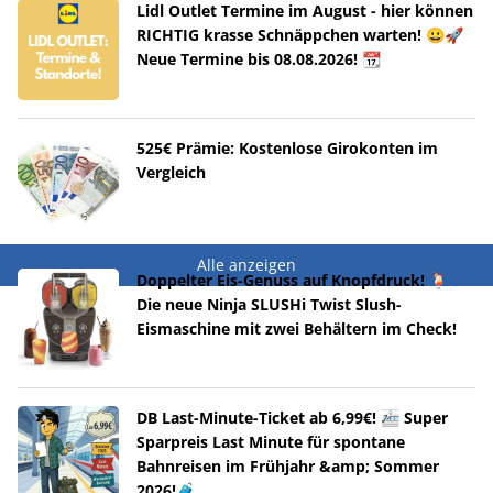
Lidl Outlet Termine im August - hier können
RICHTIG krasse Schnäppchen warten! 😀🚀
Neue Termine bis 08.08.2026! 📆
525€ Prämie: Kostenlose Girokonten im
Vergleich
Alle anzeigen
Doppelter Eis-Genuss auf Knopfdruck! 🍹
Die neue Ninja SLUSHi Twist Slush-
Eismaschine mit zwei Behältern im Check!
DB Last-Minute-Ticket ab 6,99€! 🚈 Super
Sparpreis Last Minute für spontane
Bahnreisen im Frühjahr &amp; Sommer
2026!🧳