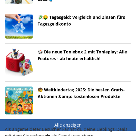
💸🤑 Tagesgeld: Vergleich und Zinsen fürs
Tagesgeldkonto
🎲 Die neue Toniebox 2 mit Tonieplay: Alle
Features - ab heute erhältlich!
🧒 Weltkindertag 2025: Die besten Gratis-
Aktionen &amp; kostenlosen Produkte
Alle anzeigen
Als angemeldeter Besucher kannst du deine Lieblings-Deals
mit dem Sternchen
als Favorit speichern.