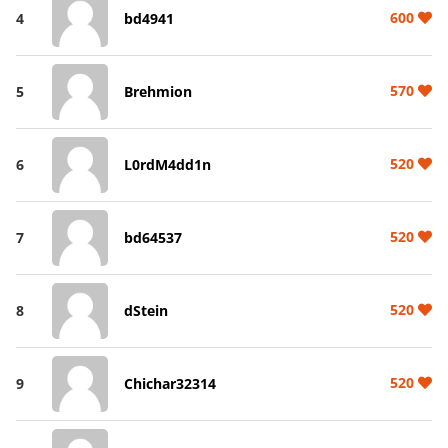
600
4
bd4941
570
5
Brehmion
520
6
L0rdM4dd1n
520
7
bd64537
520
8
dStein
520
9
Chichar32314