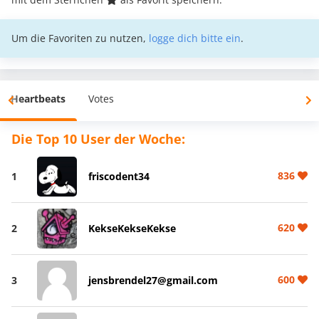
Um die Favoriten zu nutzen,
logge dich bitte ein
.
Heartbeats
Votes
Die Top 10 User der Woche:
836
1
friscodent34
620
2
KekseKekseKekse
600
3
jensbrendel27@gmail.com