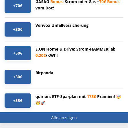
GASAG
Bonus
: Strom oder Gas +
70€
Bonus
+70€
vom Doc!
Verivox Unfallversicherung
+30€
E.ON Home & Drive: Strom-HAMMER! ab
+50€
0,20€
/kWh!
Bitpanda
+30€
quirion: ETF-Sparplan mit
175€
Prämien! 🤯
+55€
🥳🚀
Alle anzeigen