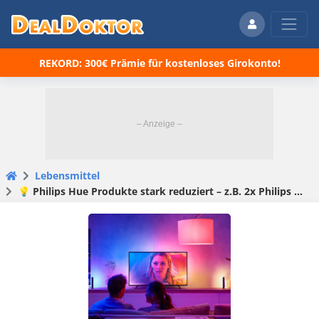
REKORD: 300€ Prämie für kostenloses Girokonto!
Lebensmittel
💡 Philips Hue Produkte stark reduziert – z.B. 2x Philips Hue White & Color Ambiance für 50,98€ (statt 83€)