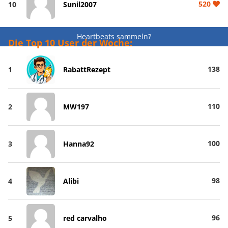
520
10
Sunil2007
Heartbeats sammeln?
Die Top 10 User der Woche:
138
1
RabattRezept
110
2
MW197
100
3
Hanna92
98
4
Alibi
96
5
red carvalho