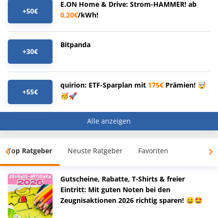
E.ON Home & Drive: Strom-HAMMER! ab
+50€
0,20€
/kWh!
Bitpanda
+30€
quirion: ETF-Sparplan mit
175€
Prämien! 🤯
+55€
🥳🚀
Alle anzeigen
Top Ratgeber
Neuste Ratgeber
Favoriten
Gutscheine, Rabatte, T-Shirts & freier
Eintritt: Mit guten Noten bei den
Zeugnisaktionen 2026 richtig sparen! 😀🤩