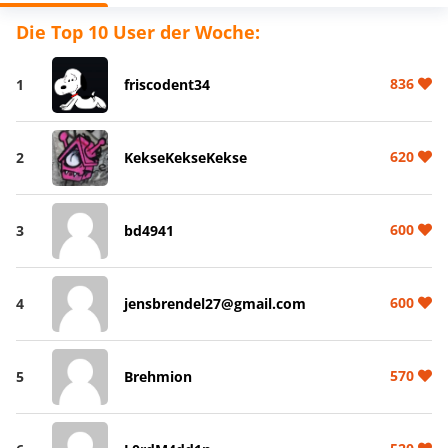
Die Top 10 User der Woche:
836
1
friscodent34
620
2
KekseKekseKekse
600
3
bd4941
600
4
jensbrendel27@gmail.com
570
5
Brehmion