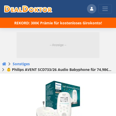
REKORD: 300€ Prämie für kostenloses Girokonto!
Sonstiges
👶 Philips AVENT SCD733/26 Audio Babyphone für 74,98€ (statt 98€) 🤩