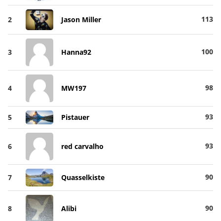
113
2
Jason Miller
100
3
Hanna92
98
4
MW197
93
5
Pistauer
93
6
red carvalho
90
7
Quasselkiste
90
8
Alibi