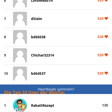
520
6
L0rdM4dd1n
520
7
dStein
520
8
bd65038
520
9
Chichar32314
520
10
bd64537
Heartbeats sammeln?
Die Top 10 User der Woche:
130
1
RabattRezept