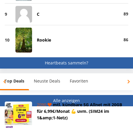
89
9
C
86
10
Rookie
Heartbeats sammeln?
Top Deals
Neuste Deals
Favoriten
Alle anzeigen
2090
mtl. kündbare 5G Allnet mit 20GB
für 6,99€/Monat 💪 uvm. (SIM24 im
1&amp;1-Netz)