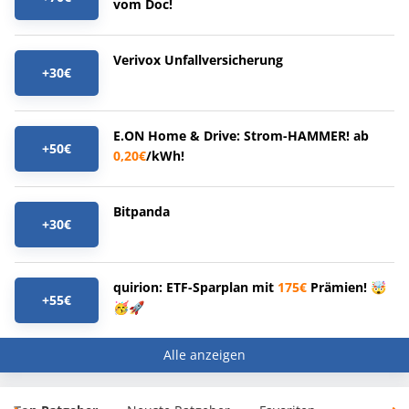
vom Doc!
Verivox Unfallversicherung
+30€
E.ON Home & Drive: Strom-HAMMER! ab
+50€
0,20€
/kWh!
Bitpanda
+30€
quirion: ETF-Sparplan mit
175€
Prämien! 🤯
+55€
🥳🚀
Alle anzeigen