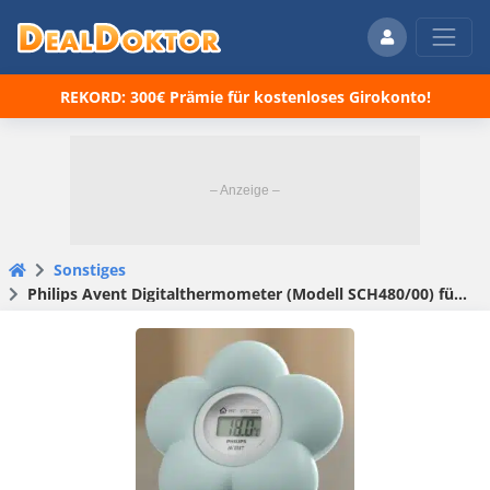
REKORD: 300€ Prämie für kostenloses Girokonto!
Sonstiges
Philips Avent Digitalthermometer (Modell SCH480/00) für 11,99€ (statt 17€)