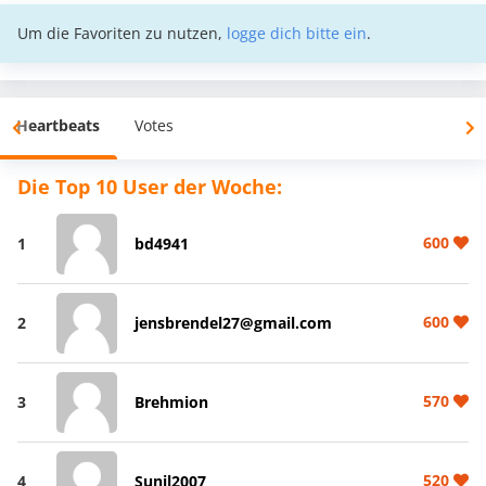
Um die Favoriten zu nutzen,
logge dich bitte ein
.
Heartbeats
Votes
Die Top 10 User der Woche:
600
1
bd4941
600
2
jensbrendel27@gmail.com
570
3
Brehmion
520
4
Sunil2007