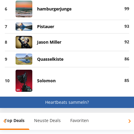
99
6
hamburgerjunge
93
7
Pistauer
92
8
Jason Miller
86
9
Quasselkiste
85
10
Solomon
Heartbeats sammeln?
Top Deals
Neuste Deals
Favoriten