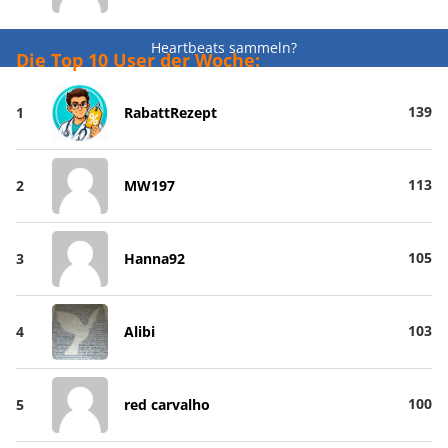
Heartbeats sammeln?
Die Top 10 User der Woche:
139
1
RabattRezept
113
2
MW197
105
3
Hanna92
103
4
Alibi
100
5
red carvalho