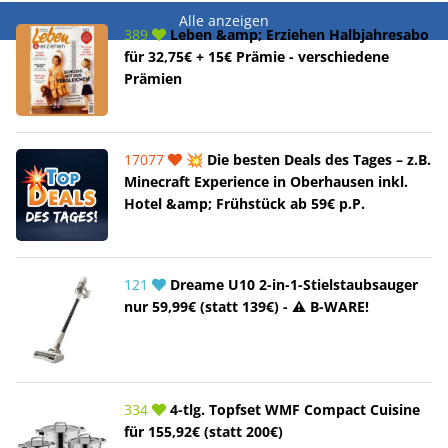
Alle anzeigen
389
Leben &amp; Erziehen Halbjahresabo
für 32,75€ + 15€ Prämie - verschiedene
Prämien
17077
💥 Die besten Deals des Tages – z.B.
Minecraft Experience in Oberhausen inkl.
Hotel &amp; Frühstück ab 59€ p.P.
121
Dreame U10 2-in-1-Stielstaubsauger
nur 59,99€ (statt 139€) - ⚠️ B-WARE!
334
4-tlg. Topfset WMF Compact Cuisine
für 155,92€ (statt 200€)