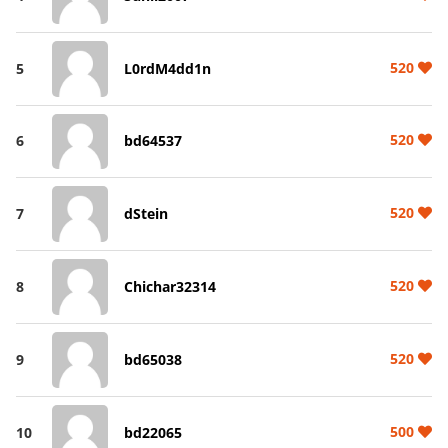
520
5
L0rdM4dd1n
520
6
bd64537
520
7
dStein
520
8
Chichar32314
520
9
bd65038
500
10
bd22065