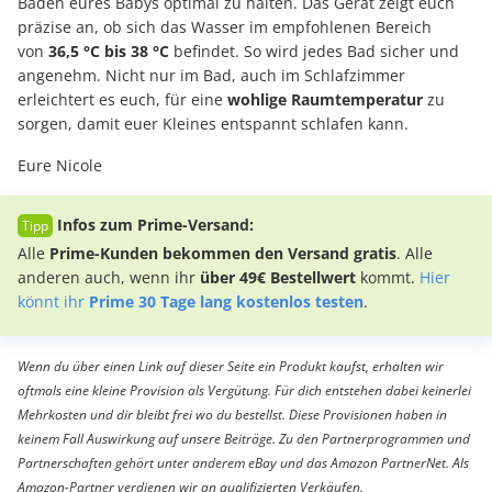
Baden eures Babys optimal zu halten. Das Gerät zeigt euch
präzise an, ob sich das Wasser im empfohlenen Bereich
von
36,5 °C bis 38 °C
befindet. So wird jedes Bad sicher und
angenehm. Nicht nur im Bad, auch im Schlafzimmer
erleichtert es euch, für eine
wohlige Raumtemperatur
zu
sorgen, damit euer Kleines entspannt schlafen kann.
Eure Nicole
Infos zum Prime-Versand:
Alle
Prime-Kunden bekommen den Versand gratis
. Alle
anderen auch, wenn ihr
über 49€ Bestellwert
kommt.
Hier
könnt ihr
Prime 30 Tage lang kostenlos testen
.
Wenn du über einen Link auf dieser Seite ein Produkt kaufst, erhalten wir
oftmals eine kleine Provision als Vergütung. Für dich entstehen dabei keinerlei
Mehrkosten und dir bleibt frei wo du bestellst. Diese Provisionen haben in
keinem Fall Auswirkung auf unsere Beiträge. Zu den Partnerprogrammen und
Partnerschaften gehört unter anderem eBay und das Amazon PartnerNet. Als
Amazon-Partner verdienen wir an qualifizierten Verkäufen.