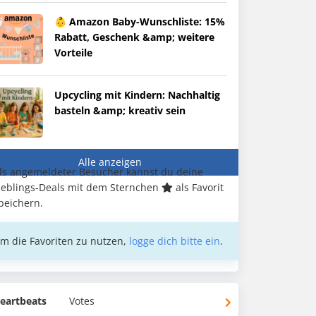
👶 Amazon Baby-Wunschliste: 15%
Rabatt, Geschenk &amp; weitere
Vorteile
Upcycling mit Kindern: Nachhaltig
basteln &amp; kreativ sein
Alle anzeigen
ls angemeldeter Besucher kannst du deine
ieblings-Deals mit dem Sternchen
als Favorit
peichern.
m die Favoriten zu nutzen,
logge dich bitte ein
.
eartbeats
Votes