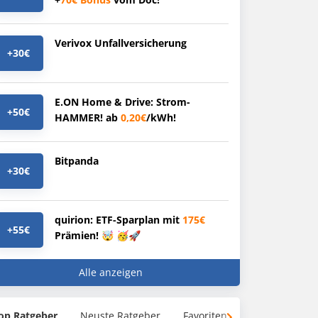
Verivox Unfallversicherung
+30€
E.ON Home & Drive: Strom-
+50€
HAMMER! ab
0,20€
/kWh!
Bitpanda
+30€
quirion: ETF-Sparplan mit
175€
+55€
Prämien! 🤯 🥳🚀
Alle anzeigen
op Ratgeber
Neuste Ratgeber
Favoriten