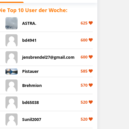
ie Top 10 User der Woche:
625
ASTRA.
600
bd4941
600
jensbrendel27@gmail.com
585
Pistauer
570
Brehmion
520
bd65038
520
Sunil2007