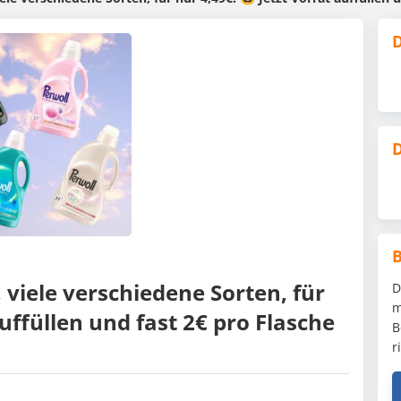
D
D
viele verschiedene Sorten, für
D
m
auffüllen und fast 2€ pro Flasche
B
r