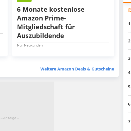
6 Monate kostenlose
D
Amazon Prime-
1
Mitgliedschaft für
Auszubildende
2
Nur Neukunden
3
Weitere Amazon Deals & Gutscheine
4
5
6
7