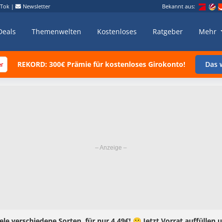
kTok
|
Newsletter
Bekannt aus:
Deals
Themenwelten
Kostenloses
Ratgeber
Mehr
REKORD: 300€ Prämie für kostenloses Girokonto!
Das w
le verschiedene Sorten, für nur 4,49€! 😀 Jetzt Vorrat auffüllen 