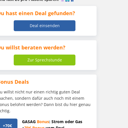
u hast einen Deal gefunden?
Deal einsenden
u willst beraten werden?
Zur Sprechstunde
Bonus Deals
u willst nicht nur einen richtig guten Deal
achen, sondern dafür auch noch mit einem
onus belohnt werden? Dann bist du hier genau
ichtig.
GASAG
Bonus
: Strom oder Gas
+70€
+
70€
Bonus
vom Doc!