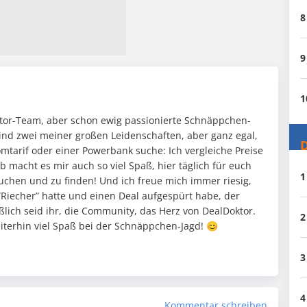
8
9
1
oktor-Team, aber schon ewig passionierte Schnäppchen-
ind zwei meiner großen Leidenschaften, aber ganz egal,
D
mtarif oder einer Powerbank suche: Ich vergleiche Preise
 macht es mir auch so viel Spaß, hier täglich für euch
1
chen und zu finden! Und ich freue mich immer riesig,
“Riecher” hatte und einen Deal aufgespürt habe, der
eßlich seid ihr, die Community, das Herz von DealDoktor.
2
eiterhin viel Spaß bei der Schnäppchen-Jagd! 😊
3
4
Kommentar schreiben