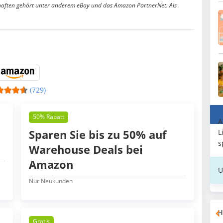
aften gehört unter anderem eBay und das Amazon PartnerNet. Als
(729)
50% Rabatt
A
Sparen Sie bis zu 50% auf
L
s
Warehouse Deals bei
Amazon
U
Nur Neukunden
H
Gratis