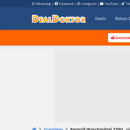
WhatsApp
|
Facebook
|
Instagram
|
YouTube
|
Ti
Deals
Bonus 
Sonstiges
Perwoll Waschmittel 27WL, vie