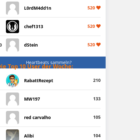
520
L0rdM4dd1n
520
chef1313
520
0
dStein
Heartbeats sammeln?
ie Top 10 User der Woche:
210
RabattRezept
133
MW197
105
red carvalho
104
Alibi