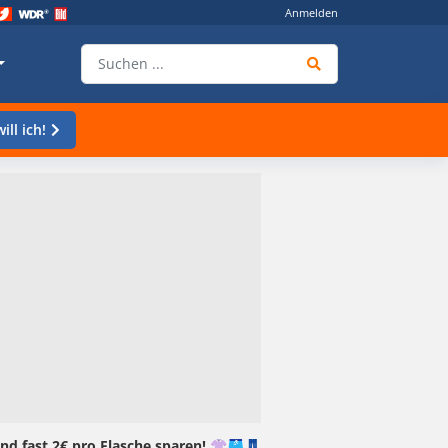
Anmelden
ill ich!
und fast 2€ pro Flasche sparen! 👚🩳👖