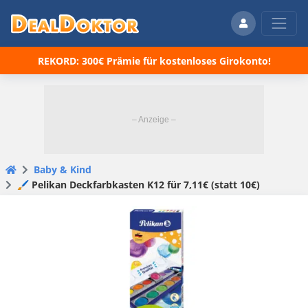
REKORD: 300€ Prämie für kostenloses Girokonto!
Baby & Kind
🖌️ Pelikan Deckfarbkasten K12 für 7,11€ (statt 10€)