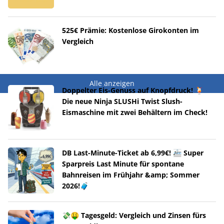
525€ Prämie: Kostenlose Girokonten im
Vergleich
Alle anzeigen
Doppelter Eis-Genuss auf Knopfdruck! 🍹
Die neue Ninja SLUSHi Twist Slush-
Eismaschine mit zwei Behältern im Check!
DB Last-Minute-Ticket ab 6,99€! 🚈 Super
Sparpreis Last Minute für spontane
Bahnreisen im Frühjahr &amp; Sommer
2026!🧳
💸🤑 Tagesgeld: Vergleich und Zinsen fürs