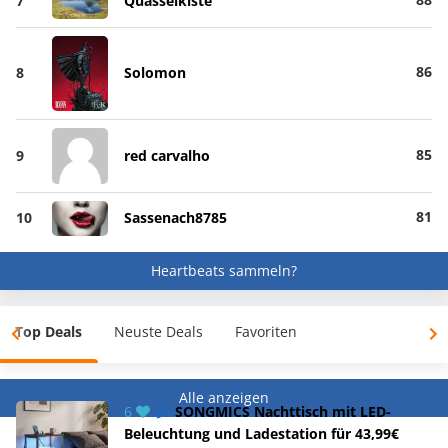
7
Quasselkiste
86
8
Solomon
85
9
red carvalho
81
10
Sassenach8785
Heartbeats sammeln?
Top Deals
Neuste Deals
Favoriten
Alle anzeigen
6
💤 SONGMICS Nachttisch mit LED-
Beleuchtung und Ladestation für 43,99€