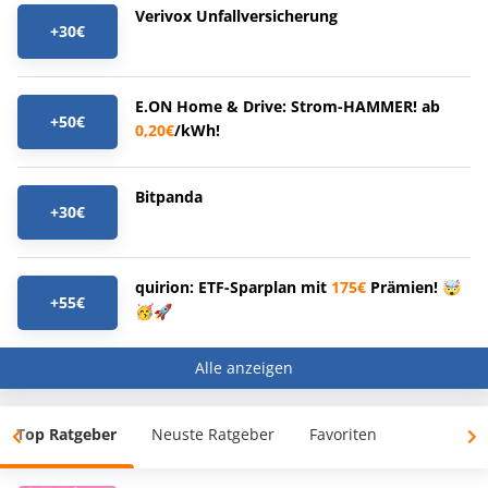
Verivox Unfallversicherung
+30€
E.ON Home & Drive: Strom-HAMMER! ab
+50€
0,20€
/kWh!
Bitpanda
+30€
quirion: ETF-Sparplan mit
175€
Prämien! 🤯
+55€
🥳🚀
Alle anzeigen
Top Ratgeber
Neuste Ratgeber
Favoriten