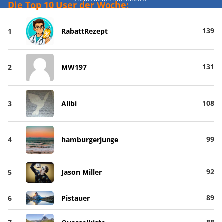
Die Top 10 User der Woche:
139
1
RabattRezept
131
2
MW197
108
3
Alibi
99
4
hamburgerjunge
92
5
Jason Miller
89
6
Pistauer
88