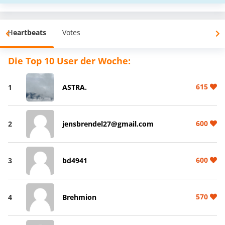
Heartbeats
Votes
Die Top 10 User der Woche:
615
1
ASTRA.
600
2
jensbrendel27@gmail.com
600
3
bd4941
570
4
Brehmion