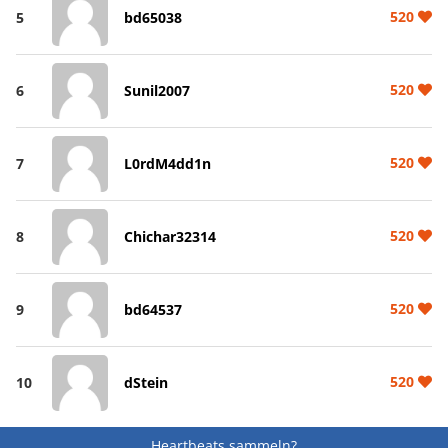
520
5
bd65038
520
6
Sunil2007
520
7
L0rdM4dd1n
520
8
Chichar32314
520
9
bd64537
520
10
dStein
Heartbeats sammeln?