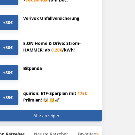
Verivox Unfallversicherung
+30€
E.ON Home & Drive: Strom-
+50€
HAMMER! ab
0,20€
/kWh!
Bitpanda
+30€
quirion: ETF-Sparplan mit
175€
+55€
Prämien! 🤯 🥳🚀
Alle anzeigen
op Ratgeber
Neuste Ratgeber
Favoriten