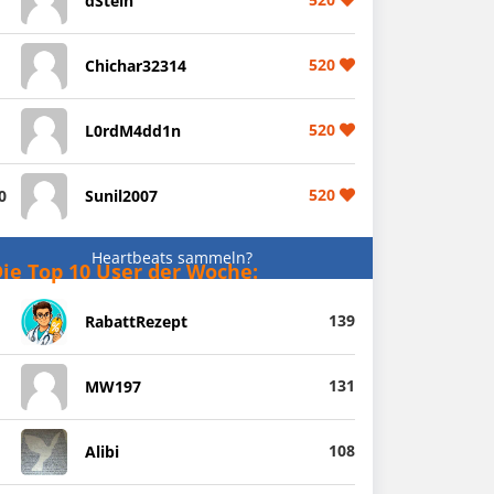
dStein
520
Chichar32314
520
L0rdM4dd1n
520
0
Sunil2007
Heartbeats sammeln?
ie Top 10 User der Woche:
139
RabattRezept
131
MW197
108
Alibi