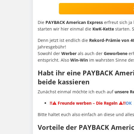
Die
PAYBACK American Express
erfreut sich j
starten wir hier einmal die
KwK-Kette
starten. 
Denn jetzt ist endlich die
Rekord-Prämie von 40
Jahresgebühr!
Sowohl der
Werber
als auch der
Geworbene
er
entspricht. Also
Win-Win
im wahrsten Sinne de
Habt ihr eine PAYBACK Ameri
beide kassieren
Zunächst einmal möchte ich euch auf
unsere
R
‼️⚠️ Freunde werben – Die Regeln ⚠️‼️
OK
Bitte haltet euch also einfach an diese und alle
Vorteile der PAYBACK Americ