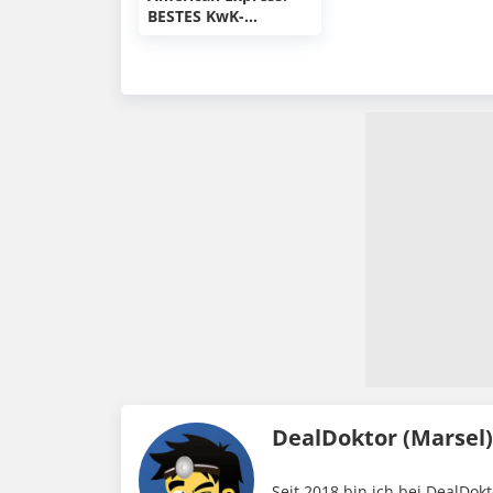
möglich [Online +
BESTES KwK-
Offline]
Angebot: 40 € für
euch plus 40 € für
Werber/Geworbener
✔️ 40€ + 40€
kassieren
DealDoktor (Marsel
Seit 2018 bin ich bei DealDokt