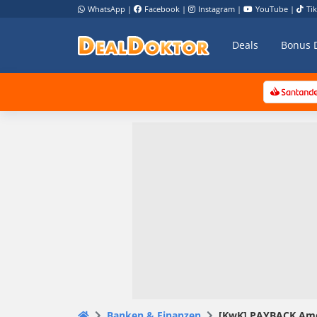
WhatsApp
|
Facebook
|
Instagram
|
YouTube
|
Ti
Deals
Bonus 
Banken & Finanzen
[KwK] PAYBACK Amer