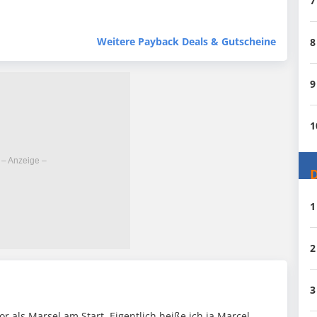
7
Weitere Payback Deals & Gutscheine
8
9
1
D
1
2
)
3
or als Marsel am Start. Eigentlich heiße ich ja Marcel,