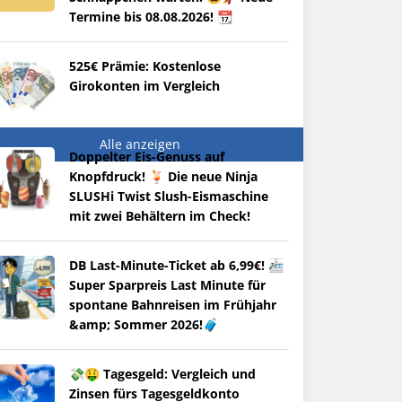
Termine bis 08.08.2026! 📆
525€ Prämie: Kostenlose
Girokonten im Vergleich
Alle anzeigen
Doppelter Eis-Genuss auf
Knopfdruck! 🍹 Die neue Ninja
SLUSHi Twist Slush-Eismaschine
mit zwei Behältern im Check!
DB Last-Minute-Ticket ab 6,99€! 🚈
Super Sparpreis Last Minute für
spontane Bahnreisen im Frühjahr
&amp; Sommer 2026!🧳
💸🤑 Tagesgeld: Vergleich und
Zinsen fürs Tagesgeldkonto