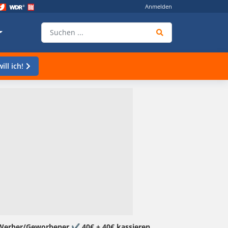
Anmelden
ill ich!
 Werber/Geworbener ✔️ 40€ + 40€ kassieren