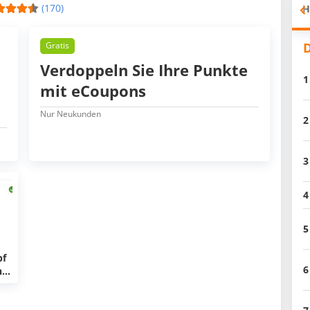
(170)
H
D
Gratis
Verdoppeln Sie Ihre Punkte
1
mit eCoupons
Nur Neukunden
2
3
4
5
pf
6
n
apf