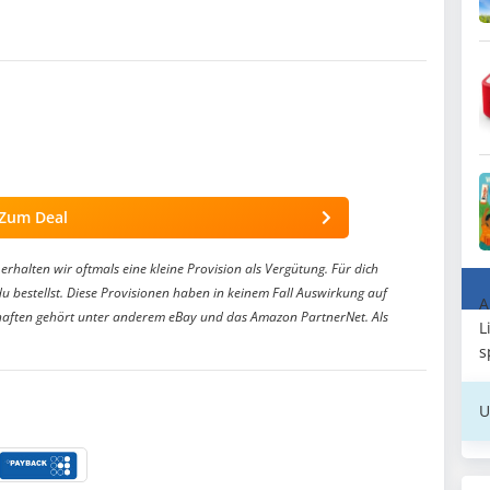
Zum Deal
erhalten wir oftmals eine kleine Provision als Vergütung. Für dich
du bestellst. Diese Provisionen haben in keinem Fall Auswirkung auf
A
aften gehört unter anderem eBay und das Amazon PartnerNet. Als
L
s
U