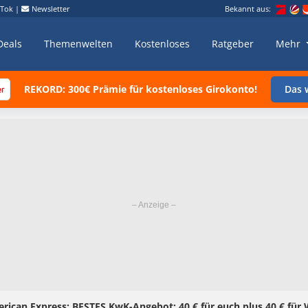
kTok
|
Newsletter
Bekannt aus:
Deals
Themenwelten
Kostenloses
Ratgeber
Mehr
REKORD: 300€ Prämie für kostenloses Girokonto!
Das w
ican Express: BESTES KwK-Angebot: 40 € für euch plus 40 € für