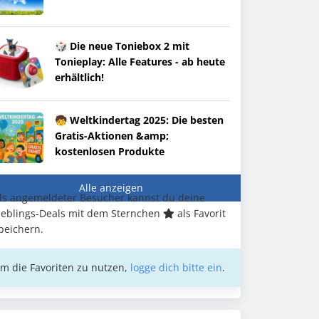
🎲 Die neue Toniebox 2 mit
Tonieplay: Alle Features - ab heute
erhältlich!
🧒 Weltkindertag 2025: Die besten
Gratis-Aktionen &amp;
kostenlosen Produkte
Alle anzeigen
ls angemeldeter Besucher kannst du deine
ieblings-Deals mit dem Sternchen
als Favorit
peichern.
m die Favoriten zu nutzen,
logge dich bitte ein
.