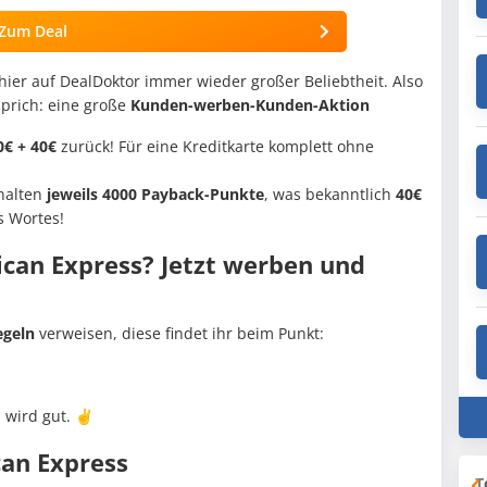
Zum Deal
a hier auf DealDoktor immer wieder großer Beliebtheit. Also
Sprich: eine große
Kunden-werben-Kunden-Aktion
€ + 40€
zurück! Für eine Kreditkarte komplett ohne
halten
jeweils 4000 Payback-Punkte
, was bekanntlich
40€
s Wortes!
can Express? Jetzt werben und
egeln
verweisen, diese findet ihr beim Punkt:
s wird gut. ✌️
an Express
T