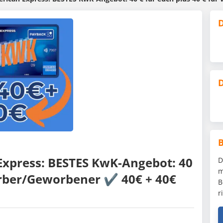
D
D
xpress: BESTES KwK-Angebot: 40
D
m
erber/Geworbener ✔️ 40€ + 40€
B
r