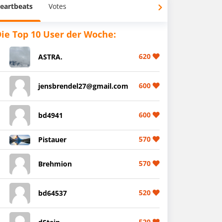
eartbeats
Votes
ie Top 10 User der Woche:
620
ASTRA.
600
jensbrendel27@gmail.com
600
bd4941
570
Pistauer
570
Brehmion
520
bd64537
520