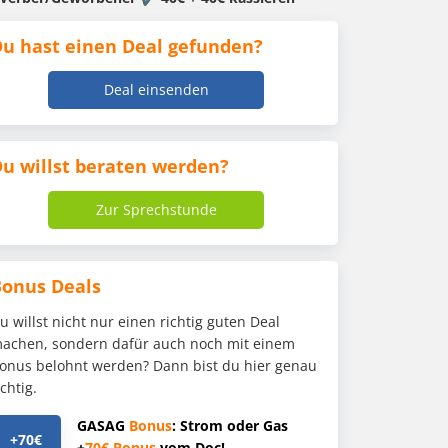
u hast einen Deal gefunden?
Deal einsenden
u willst beraten werden?
Zur Sprechstunde
Bonus Deals
u willst nicht nur einen richtig guten Deal
achen, sondern dafür auch noch mit einem
onus belohnt werden? Dann bist du hier genau
ichtig.
GASAG
Bonus
: Strom oder Gas
+70€
+
70€
Bonus
vom Doc!