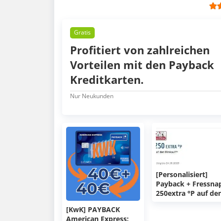
Gratis
Profitiert von zahlreichen
Vorteilen mit den Payback
Kreditkarten.
Nur Neukunden
[Personalisiert]
Payback + Fressna
250extra °P auf de
Einkauf bei Fressn
[KwK] PAYBACK
-&gt; Freebies
American Express: