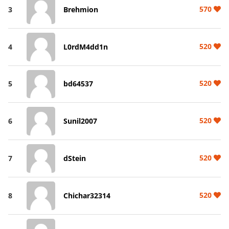
570
3
Brehmion
520
4
L0rdM4dd1n
520
5
bd64537
520
6
Sunil2007
520
7
dStein
520
8
Chichar32314