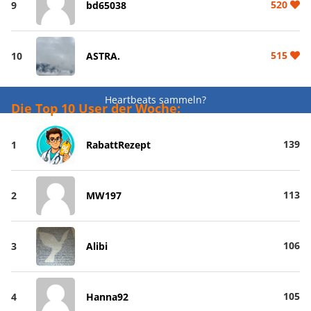
520
9
bd65038
515
10
ASTRA.
Heartbeats sammeln?
Die Top 10 User der Woche:
139
1
RabattRezept
113
2
MW197
106
3
Alibi
105
4
Hanna92