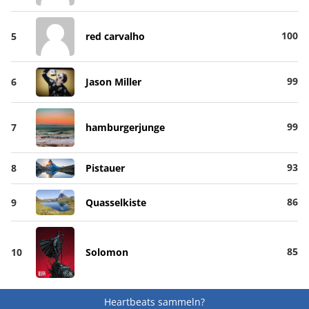
100
5
red carvalho
99
6
Jason Miller
99
7
hamburgerjunge
93
8
Pistauer
86
9
Quasselkiste
85
10
Solomon
Heartbeats sammeln?