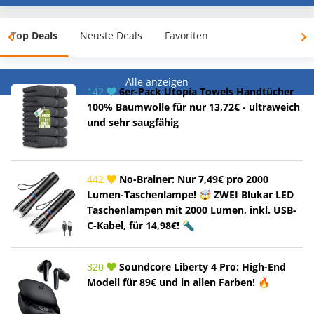
Top Deals
Neuste Deals
Favoriten
Alle anzeigen
142
6er-Pack Utopia Towels Handtücher
100% Baumwolle für nur 13,72€ - ultraweich
und sehr saugfähig
442
No-Brainer: Nur 7,49€ pro 2000
Lumen-Taschenlampe! 🤯 ZWEI Blukar LED
Taschenlampen mit 2000 Lumen, inkl. USB-
C-Kabel, für 14,98€! 🔦
320
Soundcore Liberty 4 Pro: High-End
Modell für 89€ und in allen Farben! 🔥