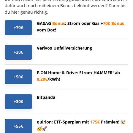
dafür auch noch mit einem Bonus belohnt werden? Dann bist
du hier genau richtig.
GASAG
Bonus
: Strom oder Gas +
70€
Bonus
+70€
vom Doc!
Verivox Unfallversicherung
+30€
E.ON Home & Drive: Strom-HAMMER! ab
+50€
0,20€
/kWh!
Bitpanda
+30€
quirion: ETF-Sparplan mit
175€
Prämien! 🤯
+55€
🥳🚀