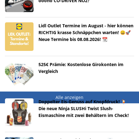
ooono CO-DRIVER NO2?
Lidl Outlet Termine im August - hier können
RICHTIG krasse Schnäppchen warten! 😀🚀
Neue Termine bis 08.08.2026! 📆
525€ Prämie: Kostenlose Girokonten im
Vergleich
Alle anzeigen
Doppelter Eis-Genuss auf Knopfdruck! 🍹
Die neue Ninja SLUSHi Twist Slush-
Eismaschine mit zwei Behältern im Check!