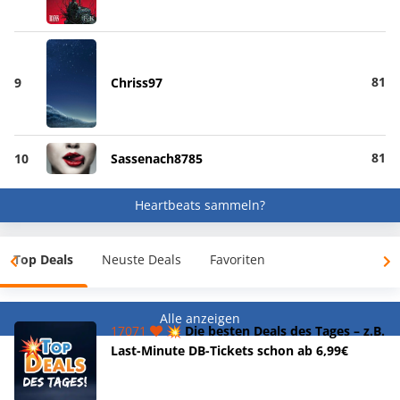
81
9
Chriss97
81
10
Sassenach8785
Heartbeats sammeln?
Top Deals
Neuste Deals
Favoriten
Alle anzeigen
17071
💥 Die besten Deals des Tages – z.B.
Last-Minute DB-Tickets schon ab 6,99€