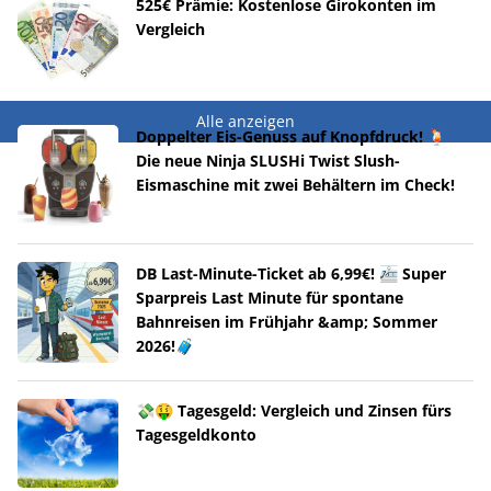
525€ Prämie: Kostenlose Girokonten im
Vergleich
Alle anzeigen
Doppelter Eis-Genuss auf Knopfdruck! 🍹
Die neue Ninja SLUSHi Twist Slush-
Eismaschine mit zwei Behältern im Check!
DB Last-Minute-Ticket ab 6,99€! 🚈 Super
Sparpreis Last Minute für spontane
Bahnreisen im Frühjahr &amp; Sommer
2026!🧳
💸🤑 Tagesgeld: Vergleich und Zinsen fürs
Tagesgeldkonto