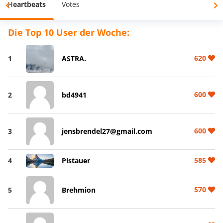
Heartbeats
Votes
Die Top 10 User der Woche:
620
1
ASTRA.
600
2
bd4941
600
3
jensbrendel27@gmail.com
585
4
Pistauer
570
5
Brehmion