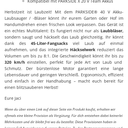
Kompatibel mit PARKSIDE X 20 V Team Akkus
Herbstzeit ist Laubzeit! Mit dem PARKSIDE® 40 V Akku-
Laubsauger / -Bläser könnt ihr eurem Garten oder Hof im
Handumdrehen einen frischen Look verpassen. Das Gerät ist
ein echtes Multitalent: Es fungiert nicht nur als
Laubbläser,
sondern saugt und häckselt das Laub gleichzeitig. Ihr könnt
dank des
45-Liter-Fangsacks
viel Laub auf einmal
aufnehmen, und das integrierte
Häckselwerk
reduziert das
Volumen um bis zu 8:1. Die Geschwindigkeit könnt ihr bis zu
320 km/h
einstellen, perfekt für jede Art von Laub und
Schmutz. Der bürstenlose Motor garantiert eine lange
Lebensdauer und geringen Verschleiß. Ergonomisch, effizient
und einfach in der Handhabung – macht euch bereit für
einen blitzsauberen Herbst!
Eure Jaci
Wenn du über einen Link auf dieser Seite ein Produkt kaufst, erhalten wir
oftmals eine kleine Provision als Vergütung. Für dich entstehen dabei keinerlei
Mehrkosten und dir bleibt frei wo du bestellst. Diese Provisionen haben in