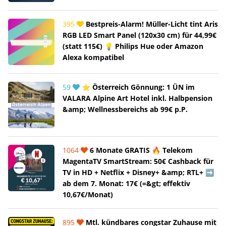
395
Bestpreis-Alarm! Müller-Licht tint Aris
RGB LED Smart Panel (120x30 cm) für 44,99€
(statt 115€) 💡 Philips Hue oder Amazon
Alexa kompatibel
59
⭐ Österreich Gönnung: 1 ÜN im
VALARA Alpine Art Hotel inkl. Halbpension
&amp; Wellnessbereichs ab 99€ p.P.
1064
6 Monate GRATIS 🔥 Telekom
MagentaTV SmartStream: 50€ Cashback für
TV in HD + Netflix + Disney+ &amp; RTL+ ➡️
ab dem 7. Monat: 17€ (=&gt; effektiv
10,67€/Monat)
895
Mtl. kündbares congstar Zuhause mit