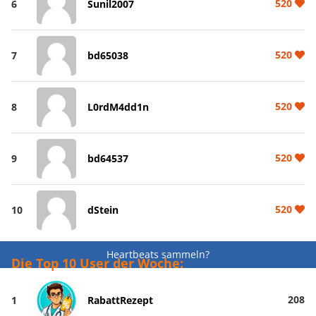
520
6
Sunil2007
520
7
bd65038
520
8
L0rdM4dd1n
520
9
bd64537
520
10
dStein
Heartbeats sammeln?
Die Top 10 User der Woche:
208
1
RabattRezept