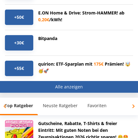
E.ON Home & Drive: Strom-HAMMER! ab
+50€
0,20€
/kWh!
Bitpanda
+30€
quirion: ETF-Sparplan mit
175€
Prämien! 🤯
+55€
🥳🚀
Alle anzeigen
Top Ratgeber
Neuste Ratgeber
Favoriten
Gutscheine, Rabatte, T-Shirts & freier
Eintritt: Mit guten Noten bei den
Zeugnisaktionen 2026 richtig sparen! 😀🤩