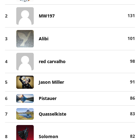
131
2
MW197
101
3
Alibi
98
4
red carvalho
91
5
Jason Miller
86
6
Pistauer
83
7
Quasselkiste
82
8
Solomon