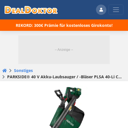
REKORD: 300€ Prämie für kostenloses Girokonto!
Sonstiges
PARKSIDE® 40 V Akku-Laubsauger / -Bläser PLSA 40-Li C2« für 70,94€ (statt 150€)