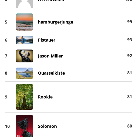
99
5
hamburgerjunge
93
6
Pistauer
92
7
Jason Miller
81
8
Quasselkiste
81
9
Rookie
80
10
Solomon