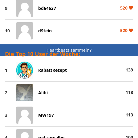
520
9
bd64537
520
10
dStein
Heartbeats sammeln?
Die Top 10 User der Woche:
139
1
RabattRezept
118
2
Alibi
113
3
MW197
100
4
red carvalho