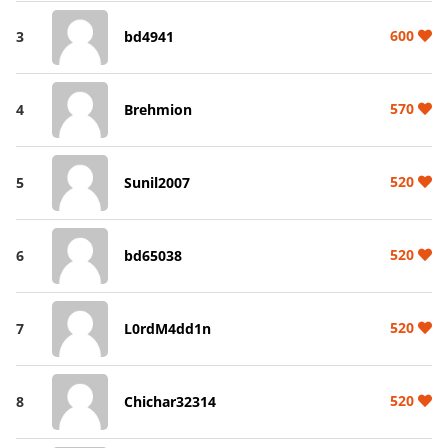
600
3
bd4941
570
4
Brehmion
520
5
Sunil2007
520
6
bd65038
520
7
L0rdM4dd1n
520
8
Chichar32314