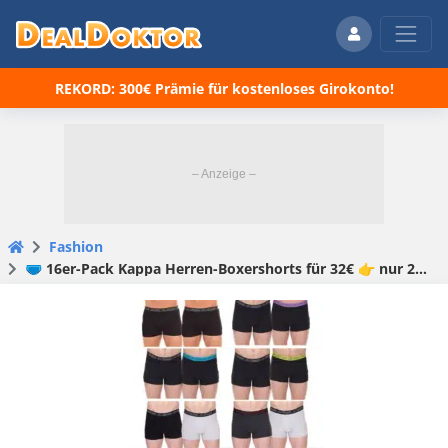
REKORD: 300€ Prämie für kostenloses Girokonto!
Fashion
🩲 16er-Pack Kappa Herren-Boxershorts für 32€ 👉 nur 2€ pro Stück