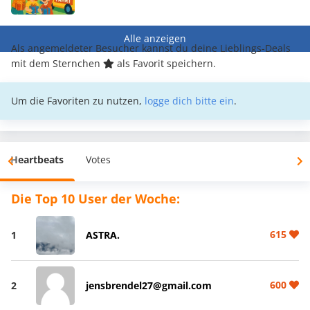
Alle anzeigen
Als angemeldeter Besucher kannst du deine Lieblings-Deals
mit dem Sternchen
als Favorit speichern.
Um die Favoriten zu nutzen,
logge dich bitte ein
.
Heartbeats
Votes
Die Top 10 User der Woche:
615
1
ASTRA.
600
2
jensbrendel27@gmail.com