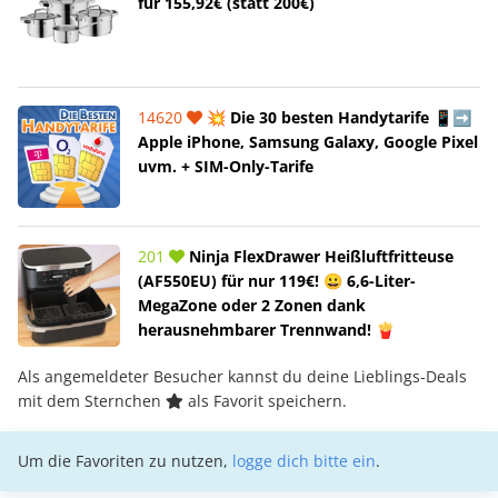
für 155,92€ (statt 200€)
14620
💥 Die 30 besten Handytarife 📱➡️
Apple iPhone, Samsung Galaxy, Google Pixel
uvm. + SIM-Only-Tarife
201
Ninja FlexDrawer Heißluftfritteuse
(AF550EU) für nur 119€! 😀 6,6-Liter-
MegaZone oder 2 Zonen dank
herausnehmbarer Trennwand! 🍟
Als angemeldeter Besucher kannst du deine Lieblings-Deals
mit dem Sternchen
als Favorit speichern.
Um die Favoriten zu nutzen,
logge dich bitte ein
.