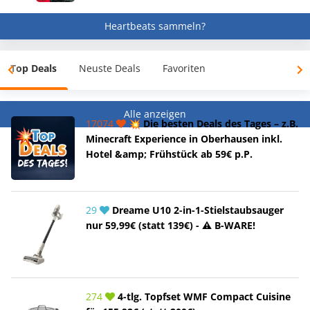
Heartbeats sammeln?
Top Deals
Neuste Deals
Favoriten
Alle anzeigen
17074
💥 Die besten Deals des Tages – z.B.
Minecraft Experience in Oberhausen inkl.
Hotel &amp; Frühstück ab 59€ p.P.
29
Dreame U10 2-in-1-Stielstaubsauger
nur 59,99€ (statt 139€) - ⚠️ B-WARE!
274
4-tlg. Topfset WMF Compact Cuisine